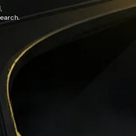
,
earch.