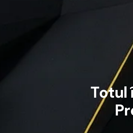
T
o
t
u
l
P
r