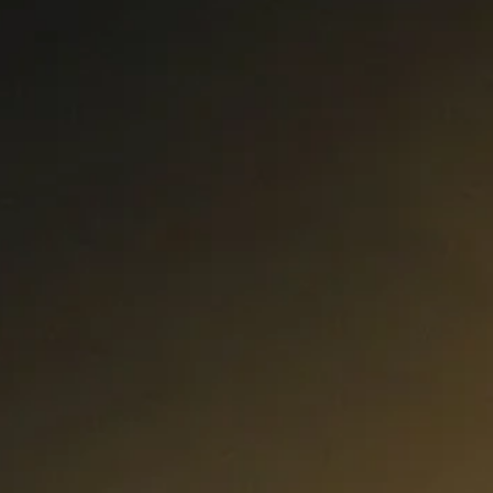
Curs Momentum
Tool St
Curs Swing Trading
Tool Ca
Curs Day Trading
Tool Ba
Curs Algo Trading
Tool M
Curs Growth Stocks
Curs Value Investin