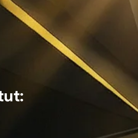
t
u
t
: