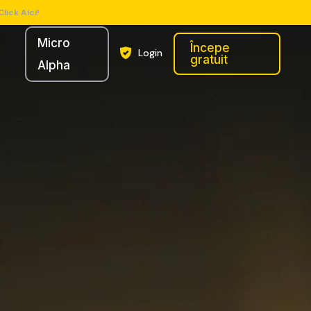
Click Aici!
Micro
Începe
Login
gratuit
Alpha