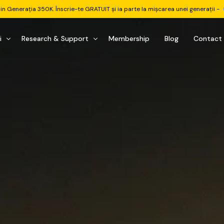
din Generația 350K. Înscrie-te GRATUIT și ia parte la mișcarea unei generații -
i
Research & Support
Membership
Blog
Contact
u Investițional
nitorul Pieței
Pastila Financiară Premium
e
reener ETF
Risc sau Oportunitate
reener Acțiuni
Q&A LIVE
eep Dive Stocks
Comunitate Premium
țiuni (DGI & DCF)
ality Check
Chat & Suport Mentor
tofoliului
rtfolio Tracking
1 la 1 Mentor
 & Execuție
rtofolii Mecanice
te
oboți EA MT5