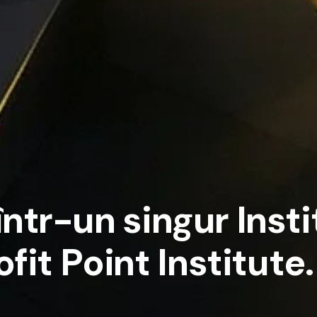
î
n
t
r
-
u
n
s
i
n
g
u
r
I
n
s
t
i
o
f
i
t
P
o
i
n
t
I
n
s
t
i
t
u
t
e
.