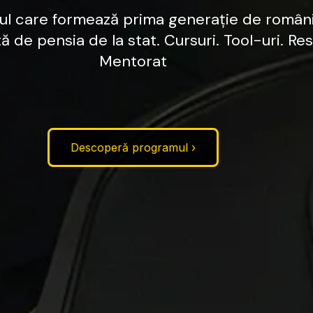
ul
care
formează
prima
generație
de
români
tă
de
pensia
de
la
stat.
Cursuri.
Tool-uri.
Res
Mentorat
Descoperă programul ›