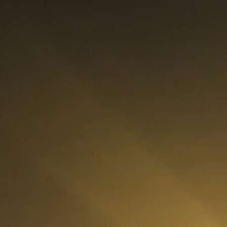
rategia AS
lendar Integrat
cktesting Portofoliu
omentum Score
g DCF