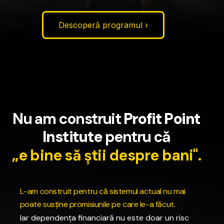
Descoperă programul ›
N
u
a
m
c
o
n
s
t
r
u
i
t
P
r
o
f
i
t
P
o
i
n
t
I
n
s
t
i
t
u
t
e
p
e
n
t
r
u
c
ă
„
e
b
i
n
e
s
ă
ș
t
i
i
d
e
s
p
r
e
b
a
n
i
"
.
L
-
a
m
c
o
n
s
t
r
u
i
t
p
e
n
t
r
u
c
ă
s
i
s
t
e
m
u
l
a
c
t
u
a
l
n
u
m
a
i
p
o
a
t
e
s
u
s
ț
i
n
e
p
r
o
m
i
s
i
u
n
i
l
e
p
e
c
a
r
e
l
e
-
a
f
ă
c
u
t
.
Iar
dependența
financiară
nu
este
doar
un
risc