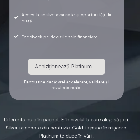
Acces la analize avansate și oportunități din
piață
Feedback pe deciziile tale financiare
Achiziționează Platinum →
Pentru tine dacă: vrei accelerare, validare și
rezultate reale.
Diferența
nu
e
în
pachet.
E
în
nivelul
la
care
alegi
să
joci.
Silver
te
scoate
din
confuzie.
Gold
te
pune
în
mișcare.
Platinum
te
duce
în
vârf.