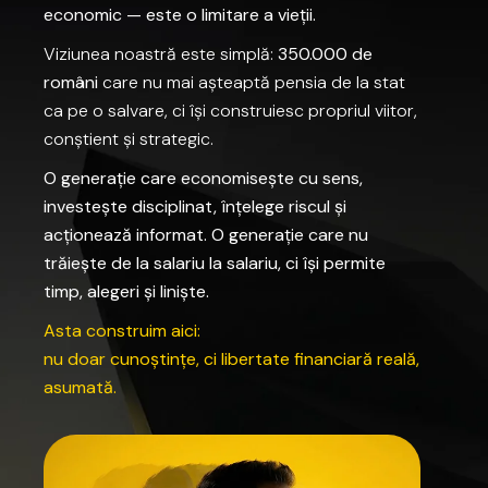
economic
—
este
o
limitare
a
vieții.
Viziunea
noastră
este
simplă:
350.000
de
români
care
nu
mai
așteaptă
pensia
de
la
stat
ca
pe
o
salvare,
ci
își
construiesc
propriul
viitor,
conștient
și
strategic.
O
generație
care
economisește
cu
sens,
investește
disciplinat,
înțelege
riscul
și
acționează
informat.
O
generație
care
nu
trăiește
de
la
salariu
la
salariu,
ci
își
permite
timp,
alegeri
și
liniște.
Asta
construim
aici:
nu
doar
cunoștințe,
ci
libertate
financiară
reală,
asumată.