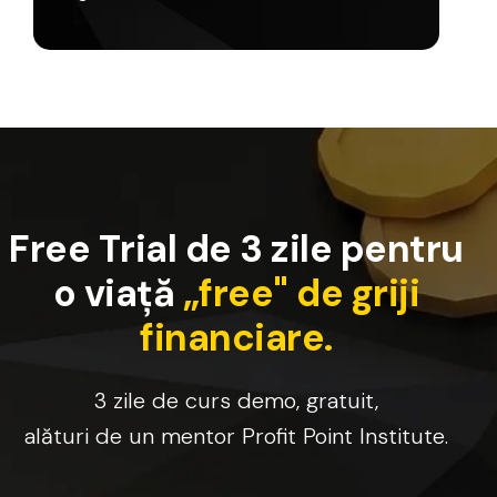
F
r
e
e
T
r
i
a
l
d
e
3
z
i
l
e
p
e
n
t
r
u
o
v
i
a
ț
ă
„
f
r
e
e
"
d
e
g
r
i
j
i
f
i
n
a
n
c
i
a
r
e
.
3
zile
de
curs
demo,
gratuit,
alături
de
un
mentor
Profit
Point
Institute.