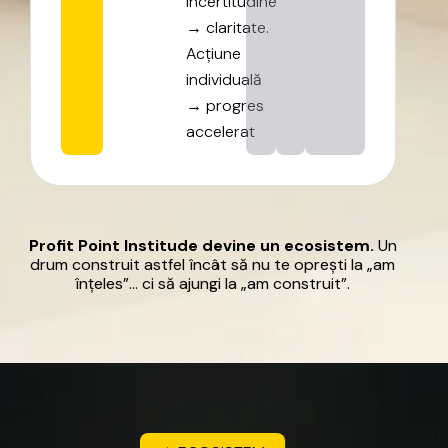
Incertitudine
→
claritate.
Acțiune
individuală
→
progres
accelerat
Profit
Point
Institude
devine
un
ecosistem.
Un
drum
construit
astfel
încât
să
nu
te
oprești
la
„am
înțeles”…
ci
să
ajungi
la
„am
construit”.