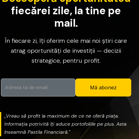
f
i
e
c
ă
r
e
i
z
i
l
e
,
l
a
t
i
n
e
p
e
m
a
i
l
.
În
fiecare
zi,
îți
oferim
cele
mai
noi
știri
care
atrag
oportunități
de
investiții
—
decizii
strategice,
pentru
profit.
Mă abonez
„Vreau
să
profit
la
maximum
de
ce
ne
oferă
piața.
Informația
potrivită
îți
aduce
portofoliile
pe
plus.
Asta
înseamnă
Pastila
Financiară.”