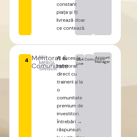
constant
piața
și
îți
livrează
doar
ce
contează.
Mentorat
&
NU
Ai
acces
la
Account
4
Q&A
Comunitate
Manager
MERGI
Live
Comunitate
mentorat
SINGUR.
direct
cu
trainerii
și
la
o
comunitate
premium
de
investitori.
Întrebări
→
răspunsuri.