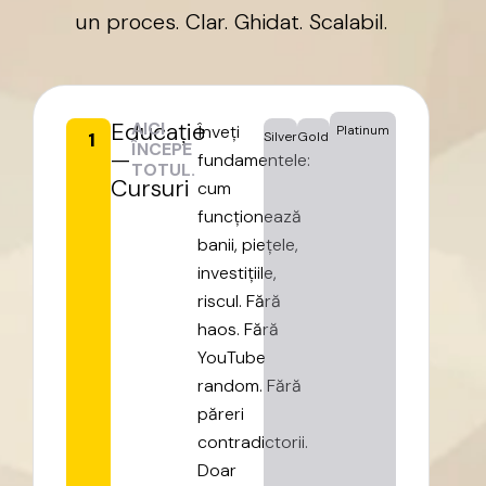
un
proces.
Clar.
Ghidat.
Scalabil.
Educație
AICI
Înveți
Platinum
1
Silver
Gold
ÎNCEPE
—
fundamentele:
TOTUL.
Cursuri
cum
funcționează
banii,
piețele,
investițiile,
riscul.
Fără
haos.
Fără
YouTube
random.
Fără
păreri
contradictorii.
Doar