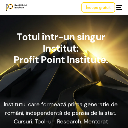
Începe gratuit
T
o
t
u
l
î
n
t
r
-
u
n
s
i
n
g
u
r
I
n
s
t
i
t
u
t
:
P
r
o
f
i
t
P
o
i
n
t
I
n
s
t
i
t
u
t
e
.
Institutul
care
formează
prima
generație
de
români,
independentă
de
pensia
de
la
stat.
Cursuri.
Tool-uri.
Research.
Mentorat