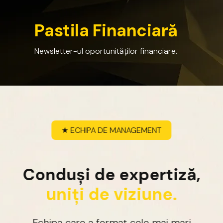
P
a
s
t
i
l
a
F
i
n
a
n
c
i
a
r
ă
Newsletter-ul
oportunităților
financiare.
★
ECHIPA
DE
MANAGEMENT
C
o
n
d
u
ș
i
d
e
e
x
p
e
r
t
i
z
ă
,
u
n
i
ț
i
d
e
v
i
z
i
u
n
e
.
Echipa
care
a
format
cele
mai
mari