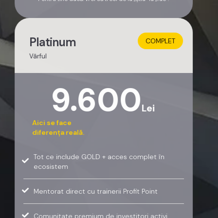
Platinum
COMPLET
Vârful
9.600
Lei
Aici se face
diferența reală.
Tot ce include GOLD + acces complet în
ecosistem
Mentorat direct cu trainerii Profit Point
Comunitate premium de investitori activi