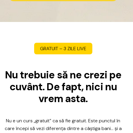
GRATUIT
–
3
ZILE
LIVE
N
u
t
r
e
b
u
i
e
s
ă
n
e
c
r
e
z
i
p
e
c
u
v
â
n
t
.
D
e
f
a
p
t
,
n
i
c
i
n
u
v
r
e
m
a
s
t
a
.
Nu
e
un
curs
„gratuit”
ca
să
fie
gratuit.
Este
punctul
în
care
începi
să
vezi
diferența
dintre
a
câștiga
bani…
și
a