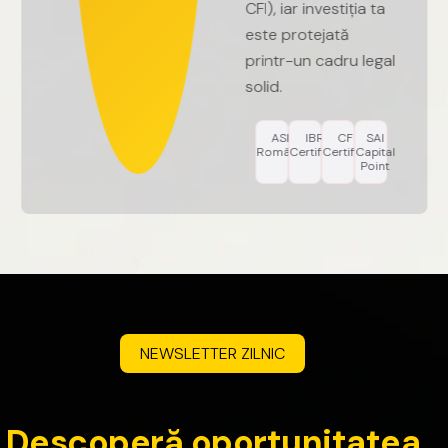
CFI),
iar
investiția
ta
este
protejată
printr-un
cadru
legal
solid.
ASF
IBR
CFI
SAI
România
Certified
Certified
Capital
Point
NEWSLETTER
ZILNIC
D
e
s
c
o
p
e
r
ă
o
p
o
r
t
u
n
i
t
a
t
e
a