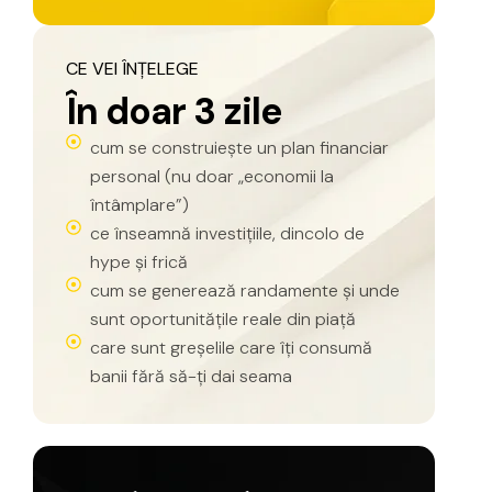
CE
VEI
ÎNȚELEGE
Î
n
d
o
a
r
3
z
i
l
e
cum se construiește un plan financiar
personal (nu doar „economii la
întâmplare”)
ce înseamnă investițiile, dincolo de
hype și frică
cum se generează randamente și unde
sunt oportunitățile reale din piață
care sunt greșelile care îți consumă
banii fără să-ți dai seama