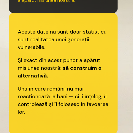
a
apărut
misiunea
noastră.
Aceste
date
nu
sunt
doar
statistici,
sunt
realitatea
unei
generații
vulnerabile.
Și
exact
din
acest
punct
a
apărut
misiunea
noastră:
să
construim
o
alternativă.
Una
în
care
românii
nu
mai
reacționează
la
bani
—
ci
îi
înțeleg,
îi
controlează
și
îi
folosesc
în
favoarea
lor.