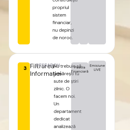
propriul
sistem
financiar,
nu
depinzi
de
noroc.
Filtrarea
RESEARCH
Nu
trebuie
să
Emisiune
3
Pastila
LIVE
Financiară
Informației
urmărești
tu
sute
de
știri
zilnic.
O
facem
noi.
Un
departament
dedicat
analizează