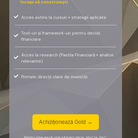
Începi să construiești.
Acces extins la cursuri + strategii aplicate
Tool-uri și framework-uri pentru decizii
financiare
Acces la research (Pastila Financiară + analize
relevante)
Primele direcții clare de investiții
Achiziționează Gold →
Pentru tine dacă: vrei să treci de la „știu” la „fac”.