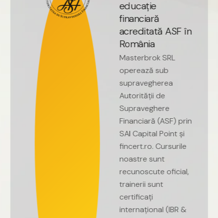
e
d
u
c
a
ț
i
e
f
i
n
a
n
c
i
a
r
ă
a
c
r
e
d
i
t
a
t
ă
A
S
F
î
n
R
o
m
â
n
i
a
Masterbrok
SRL
operează
sub
supravegherea
Autorității
de
Supraveghere
Financiară
(ASF)
prin
SAI
Capital
Point
și
fincert.ro.
Cursurile
noastre
sunt
recunoscute
oficial,
trainerii
sunt
certificați
internațional
(IBR
&