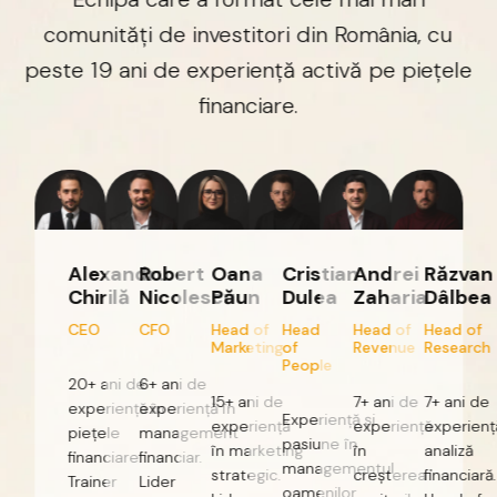
comunități
de
investitori
din
România,
cu
peste
19
ani
de
experiență
activă
pe
piețele
financiare.
Alexandru
Robert
Oana
Cristian
Andrei
Răzvan
Chirilă
Nicolescu
Păun
Dulea
Zaharia
Dâlbea
CEO
CFO
Head
of
Head
Head
of
Head
of
Marketing
of
Revenue
Research
People
20+
ani
de
6+
ani
de
15+
ani
de
7+
ani
de
7+
ani
de
experiență
experiență
în
în
Experiență
și
experiență
experiență
experiență
piețele
management
pasiune
în
în
marketing
în
analiză
financiare.
financiar.
managementul
strategic.
creșterea
financiară.
Trainer
Lider
oamenilor.