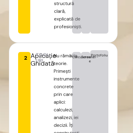
structură
clară,
explicată
de
profesioniști.
Aplicație
TOOL-
Nu
rămâi
la
Portofoliu
2
Calculatoare
Screener-
URI
e
Ghidată
teorie.
Primești
instrumente
concrete
prin
care
aplici:
calculezi,
analizezi,
iei
decizii.
Îți
construiești