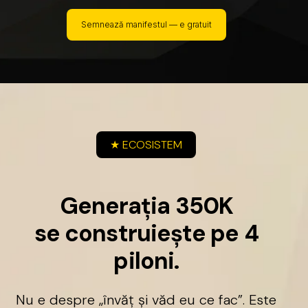
Semnează manifestul — e gratuit
★
ECOSISTEM
G
e
n
e
r
a
ț
i
a
3
5
0
K
s
e
c
o
n
s
t
r
u
i
e
ș
t
e
p
e
4
p
i
l
o
n
i
.
Nu
e
despre
„învăț
și
văd
eu
ce
fac”.
Este