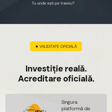
Tu
unde
ești
pe
traseu?
★
VALIDITATE
OFICIALĂ
I
n
v
e
s
t
i
ț
i
e
r
e
a
l
ă
.
A
c
r
e
d
i
t
a
r
e
o
f
i
c
i
a
l
ă
.
S
i
n
g
u
r
a
p
l
a
t
f
o
r
m
ă
d
e