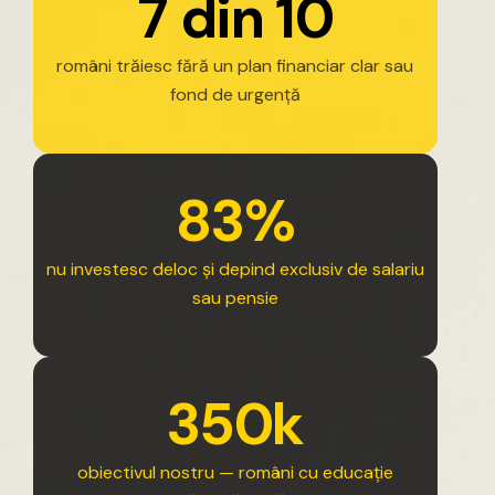
7
d
i
n
1
0
români
trăiesc
fără
un
plan
financiar
clar
sau
fond
de
urgență
8
3
%
nu
investesc
deloc
și
depind
exclusiv
de
salariu
sau
pensie
3
5
0
k
obiectivul
nostru
—
români
cu
educație