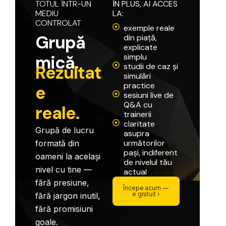
TOTUL
ÎNTR-UN
ÎN
PLUS,
AI
ACCES
MEDIU
LA:
CONTROLAT
exemple reale
G
r
u
p
ă
din piață,
explicate
m
i
c
ă
.
simplu
studii de caz și
R
e
z
u
l
t
a
t
simulări
practice
e
sesiuni live de
Q&A cu
r
e
a
l
e
.
trainerii
claritate
Grupă
de
lucru
asupra
următorilor
formată
din
pași, indiferent
oameni
la
același
de nivelul tău
nivel
cu
tine
—
actual
fără
presiune,
Începe acum —
e gratuit ›
fără
jargon
inutil,
fără
promisiuni
goale.