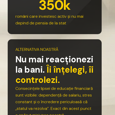
3
5
0
k
români
care
investesc
activ
și
nu
mai
depind
de
pensia
de
la
stat
ALTERNATIVA
NOASTRĂ
N
u
m
a
i
r
e
a
c
ț
i
o
n
e
z
i
l
a
b
a
n
i
.
Î
i
î
n
ț
e
l
e
g
i
,
î
i
c
o
n
t
r
o
l
e
z
i
.
Consecințele
lipsei
de
educație
financiară
sunt
vizibile:
dependență
de
salariu,
stres
constant
și
o
încredere
periculoasă
că
„statul
va
rezolva”.
Exact
din
acest
punct