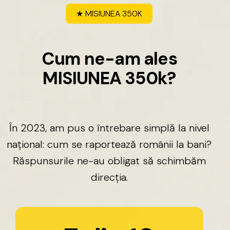
★
MISIUNEA
350K
C
u
m
n
e
-
a
m
a
l
e
s
M
I
S
I
U
N
E
A
3
5
0
k
?
În
2023,
am
pus
o
întrebare
simplă
la
nivel
național:
cum
se
raportează
românii
la
bani?
Răspunsurile
ne-au
obligat
să
schimbăm
direcția.