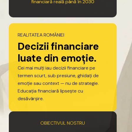
financiară
reală
până
în
2030
REALITATEA
ROMÂNIEI
D
e
c
i
z
i
i
f
i
n
a
n
c
i
a
r
e
l
u
a
t
e
d
i
n
e
m
o
ț
i
e
.
Cei
mai
mulți
iau
decizii
financiare
pe
termen
scurt,
sub
presiune,
ghidați
de
emoție
sau
context
—
nu
de
strategie.
Educația
financiară
lipsește
cu
desăvârșire.
OBIECTIVUL
NOSTRU