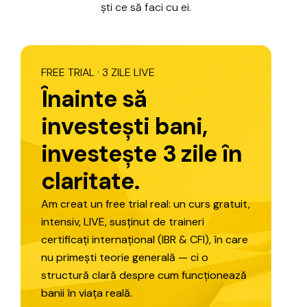
ști
ce
să
faci
cu
ei.
FREE
TRIAL
·
3
ZILE
LIVE
Î
n
a
i
n
t
e
s
ă
i
n
v
e
s
t
e
ș
t
i
b
a
n
i
,
i
n
v
e
s
t
e
ș
t
e
3
z
i
l
e
î
n
c
l
a
r
i
t
a
t
e
.
Am
creat
un
free
trial
real:
un
curs
gratuit,
intensiv,
LIVE,
susținut
de
traineri
certificați
internațional
(IBR
&
CFI),
în
care
nu
primești
teorie
generală
—
ci
o
structură
clară
despre
cum
funcționează
banii
în
viața
reală.