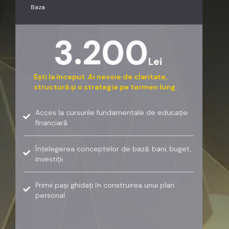
Baza
3.200
Lei
Ești la început. Ai nevoie de claritate,
structură și o strategie pe termen lung.
Acces la cursurile fundamentale de educație
financiară
Înțelegerea conceptelor de bază: bani, buget,
investiții
Primii pași ghidați în construirea unui plan
personal