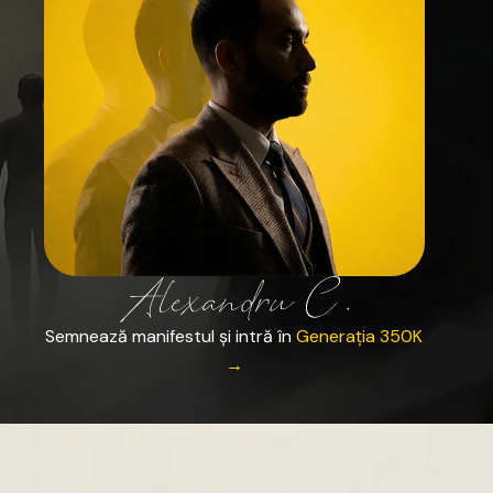
Semnează
manifestul
și
intră
în
Generația
350K
→