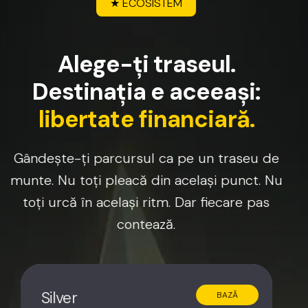
★
ECOSISTEM
A
l
e
g
e
-
ț
i
t
r
a
s
e
u
l
.
D
e
s
t
i
n
a
ț
i
a
e
a
c
e
e
a
ș
i
:
l
i
b
e
r
t
a
t
e
f
i
n
a
n
c
i
a
r
ă
.
Gândește-ți
parcursul
ca
pe
un
traseu
de
munte.
Nu
toți
pleacă
din
același
punct.
Nu
toți
urcă
în
același
ritm.
Dar
fiecare
pas
contează.
Silver
BAZĂ