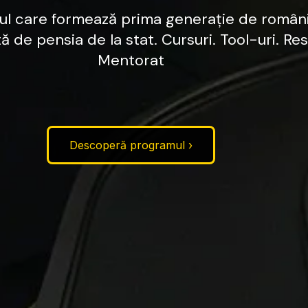
ul
care
formează
prima
generație
de
români
tă
de
pensia
de
la
stat.
Cursuri.
Tool-uri.
Res
Mentorat
Descoperă programul ›