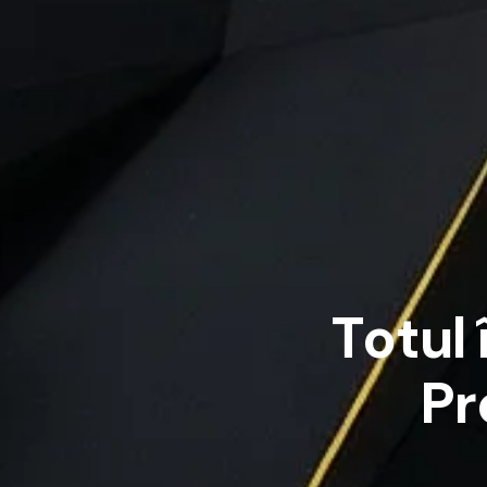
T
o
t
u
l
P
r