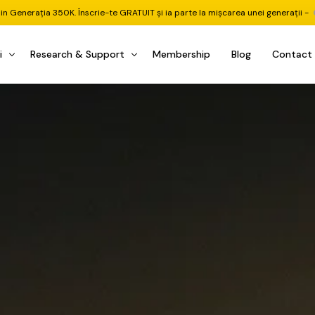
din Generația 350K. Înscrie-te GRATUIT și ia parte la mișcarea unei generații -
i
Research & Support
Membership
Blog
Contact
u Investițional
nitorul Pieței
Pastila Financiară Premium
e
reener ETF
Risc sau Oportunitate
reener Acțiuni
Q&A LIVE
eep Dive Stocks
Comunitate Premium
țiuni (DGI & DCF)
ality Check
Chat & Suport Mentor
tofoliului
rtfolio Tracking
1 la 1 Mentor
 & Execuție
rtofolii Mecanice
te
oboți EA MT5