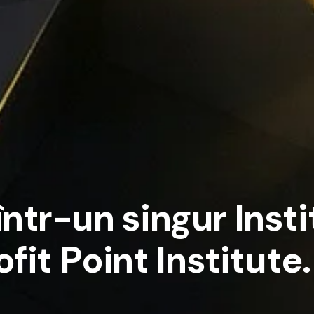
î
n
t
r
-
u
n
s
i
n
g
u
r
I
n
s
t
i
o
f
i
t
P
o
i
n
t
I
n
s
t
i
t
u
t
e
.