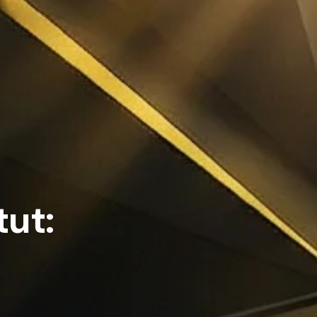
t
u
t
: