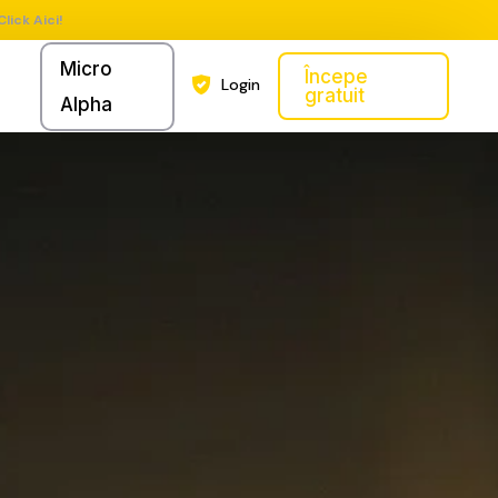
Click Aici!
Micro
Începe
Login
gratuit
Alpha