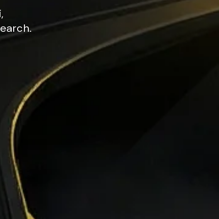
,
earch.