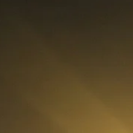
rategia AS
lendar Integrat
cktesting Portofoliu
omentum Score
g DCF