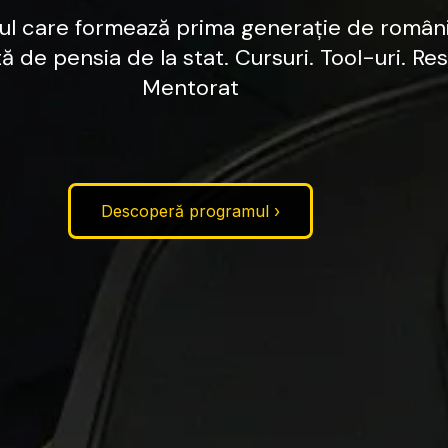
ul
care
formează
prima
generație
de
români
tă
de
pensia
de
la
stat.
Cursuri.
Tool-uri.
Res
Mentorat
Descoperă programul ›