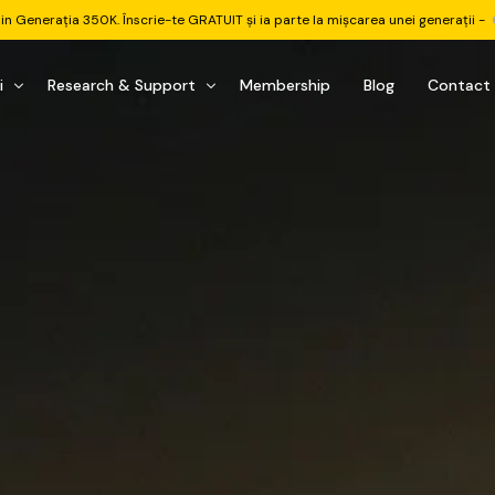
din Generația 350K. Înscrie-te GRATUIT și ia parte la mișcarea unei generații -
i
Research & Support
Membership
Blog
Contact
u Investițional
nitorul Pieței
Pastila Financiară Premium
e
reener ETF
Risc sau Oportunitate
reener Acțiuni
Q&A LIVE
eep Dive Stocks
Comunitate Premium
țiuni (DGI & DCF)
ality Check
Chat & Suport Mentor
tofoliului
rtfolio Tracking
1 la 1 Mentor
 & Execuție
rtofolii Mecanice
te
oboți EA MT5