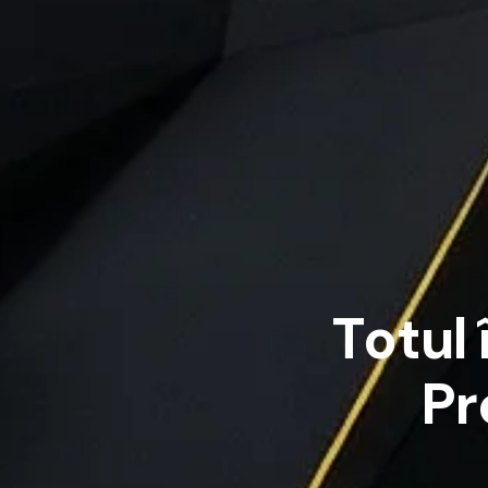
T
o
t
u
l
P
r