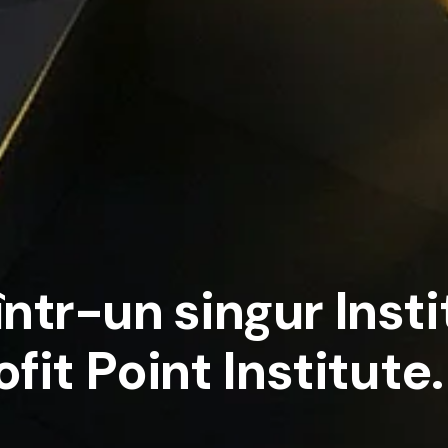
î
n
t
r
-
u
n
s
i
n
g
u
r
I
n
s
t
i
o
f
i
t
P
o
i
n
t
I
n
s
t
i
t
u
t
e
.