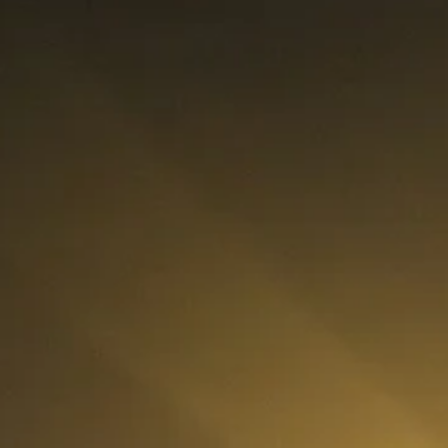
rategia AS
lendar Integrat
cktesting Portofoliu
omentum Score
g DCF