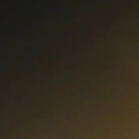
Curs Momentum
Tool St
Curs Swing Trading
Tool Ca
Curs Day Trading
Tool Ba
Curs Algo Trading
Tool M
Curs Growth Stocks
Curs Value Investin