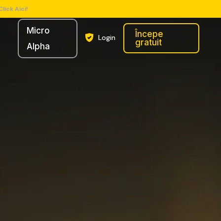
Click Aici!
Micro
Începe
Login
gratuit
Alpha