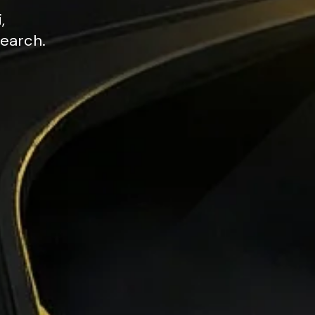
,
earch.