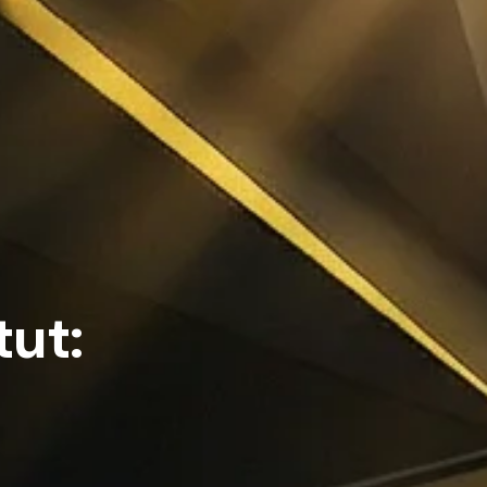
t
u
t
: