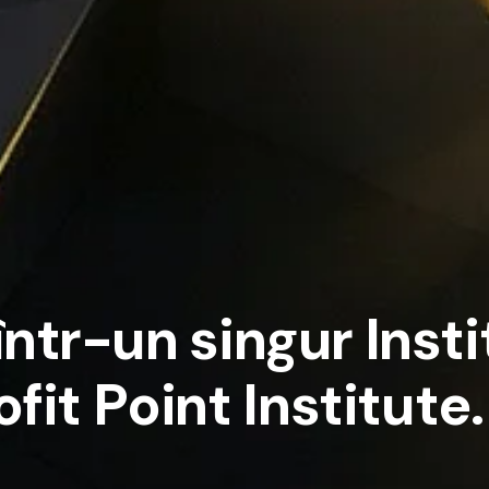
î
n
t
r
-
u
n
s
i
n
g
u
r
I
n
s
t
i
o
f
i
t
P
o
i
n
t
I
n
s
t
i
t
u
t
e
.