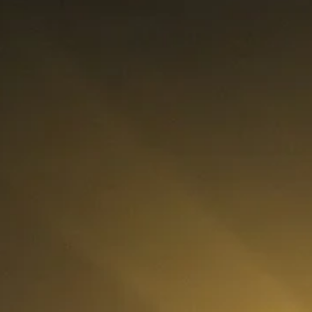
rategia AS
lendar Integrat
cktesting Portofoliu
omentum Score
g DCF