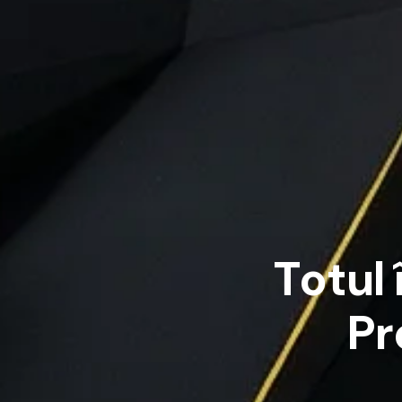
T
o
t
u
l
P
r