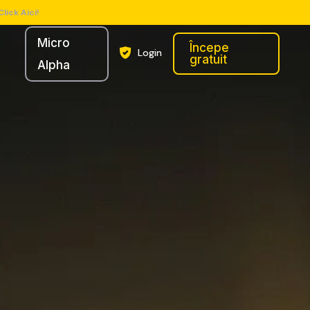
Click Aici!
Micro
Începe
Login
gratuit
Alpha