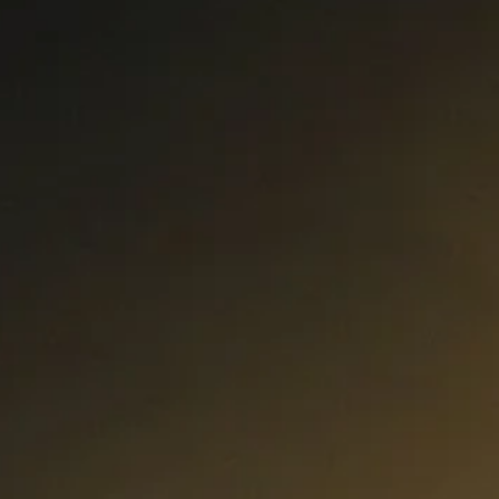
Curs Momentum
Tool St
Curs Swing Trading
Tool Ca
Curs Day Trading
Tool Ba
Curs Algo Trading
Tool M
Curs Growth Stocks
Curs Value Investin