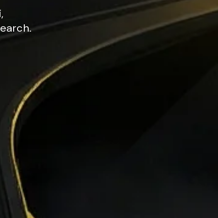
,
earch.