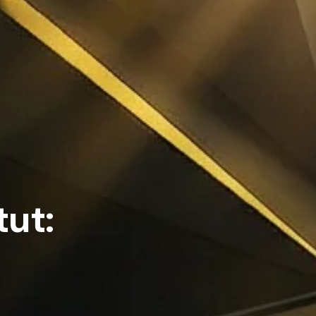
t
u
t
: