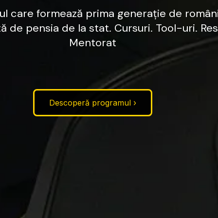
ul
care
formează
prima
generație
de
români
tă
de
pensia
de
la
stat.
Cursuri.
Tool-uri.
Res
Mentorat
Descoperă programul ›