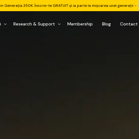
din Generația 350K. Înscrie-te GRATUIT și ia parte la mișcarea unei generații -
i
Research & Support
Membership
Blog
Contact
u Investițional
nitorul Pieței
Pastila Financiară Premium
e
reener ETF
Risc sau Oportunitate
reener Acțiuni
Q&A LIVE
eep Dive Stocks
Comunitate Premium
țiuni (DGI & DCF)
ality Check
Chat & Suport Mentor
tofoliului
rtfolio Tracking
1 la 1 Mentor
 & Execuție
rtofolii Mecanice
te
oboți EA MT5