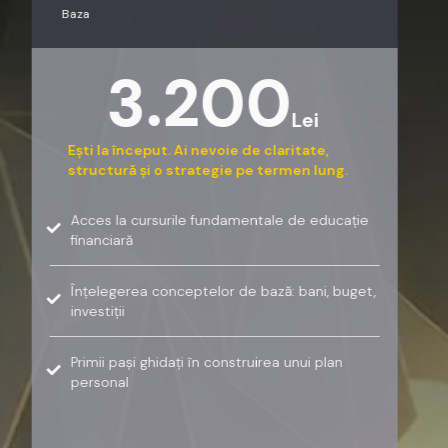
Baza
3.200
Lei
Ești la început. Ai nevoie de claritate,
structură și o strategie pe termen lung.
Acces la cursurile fundamentale de educație
financiară
Înțelegerea conceptelor de bază: bani, buget,
investiții
Primii pași ghidați în construirea unui plan
personal