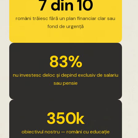
7
d
i
n
1
0
români
trăiesc
fără
un
plan
financiar
clar
sau
fond
de
urgență
8
3
%
nu
investesc
deloc
și
depind
exclusiv
de
salariu
sau
pensie
3
5
0
k
obiectivul
nostru
—
români
cu
educație