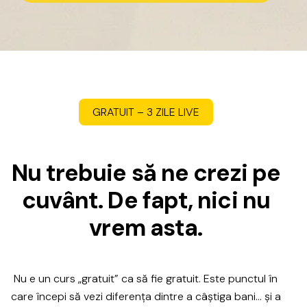
GRATUIT
–
3
ZILE
LIVE
N
u
t
r
e
b
u
i
e
s
ă
n
e
c
r
e
z
i
p
e
c
u
v
â
n
t
.
D
e
f
a
p
t
,
n
i
c
i
n
u
v
r
e
m
a
s
t
a
.
Nu
e
un
curs
„gratuit”
ca
să
fie
gratuit.
Este
punctul
în
care
începi
să
vezi
diferența
dintre
a
câștiga
bani…
și
a