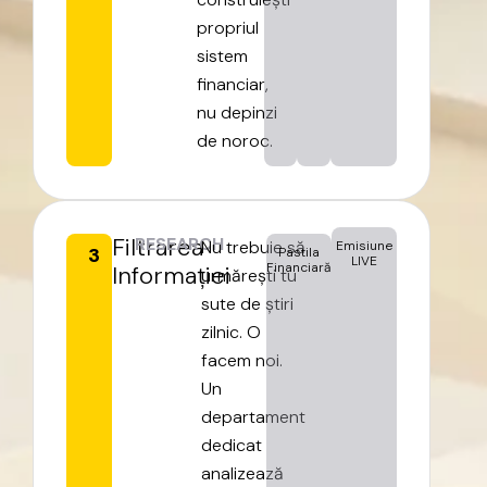
propriul
sistem
financiar,
nu
depinzi
de
noroc.
Filtrarea
RESEARCH
Nu
trebuie
să
Emisiune
3
Pastila
LIVE
Financiară
Informației
urmărești
tu
sute
de
știri
zilnic.
O
facem
noi.
Un
departament
dedicat
analizează