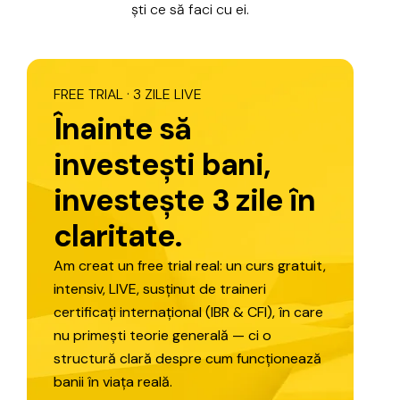
ști
ce
să
faci
cu
ei.
FREE
TRIAL
·
3
ZILE
LIVE
Î
n
a
i
n
t
e
s
ă
i
n
v
e
s
t
e
ș
t
i
b
a
n
i
,
i
n
v
e
s
t
e
ș
t
e
3
z
i
l
e
î
n
c
l
a
r
i
t
a
t
e
.
Am
creat
un
free
trial
real:
un
curs
gratuit,
intensiv,
LIVE,
susținut
de
traineri
certificați
internațional
(IBR
&
CFI),
în
care
nu
primești
teorie
generală
—
ci
o
structură
clară
despre
cum
funcționează
banii
în
viața
reală.