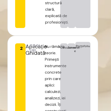
structură
clară,
explicată
de
profesioniști.
Aplicație
TOOL-
Nu
rămâi
la
Portofoliu
2
Calculatoare
Screener-
URI
e
Ghidată
teorie.
Primești
instrumente
concrete
prin
care
aplici:
calculezi,
analizezi,
iei
decizii.
Îți
construiești