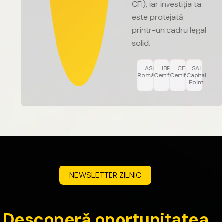
CFI),
iar
investiția
ta
este
protejată
printr-un
cadru
legal
solid.
ASF
IBR
CFI
SAI
România
Certified
Certified
Capital
Point
NEWSLETTER
ZILNIC
D
e
s
c
o
p
e
r
ă
o
p
o
r
t
u
n
i
t
a
t
e
a