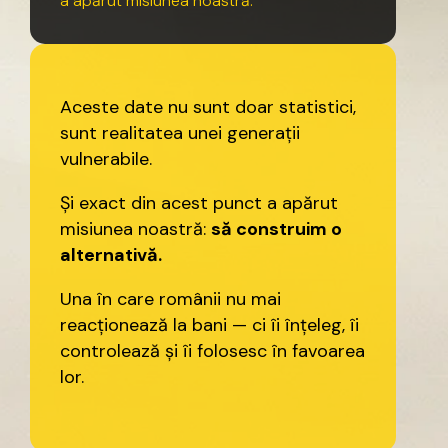
a
apărut
misiunea
noastră.
Aceste
date
nu
sunt
doar
statistici,
sunt
realitatea
unei
generații
vulnerabile.
Și
exact
din
acest
punct
a
apărut
misiunea
noastră:
să
construim
o
alternativă.
Una
în
care
românii
nu
mai
reacționează
la
bani
—
ci
îi
înțeleg,
îi
controlează
și
îi
folosesc
în
favoarea
lor.