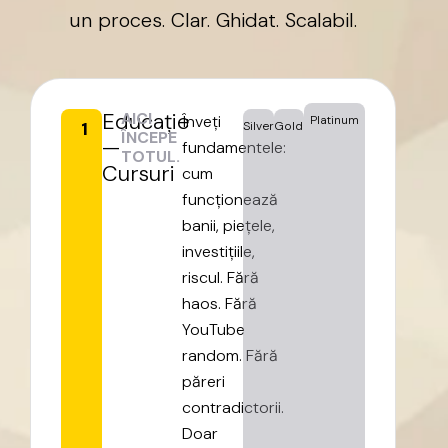
un
proces.
Clar.
Ghidat.
Scalabil.
Educație
AICI
Înveți
Platinum
1
Silver
Gold
ÎNCEPE
—
fundamentele:
TOTUL.
Cursuri
cum
funcționează
banii,
piețele,
investițiile,
riscul.
Fără
haos.
Fără
YouTube
random.
Fără
păreri
contradictorii.
Doar