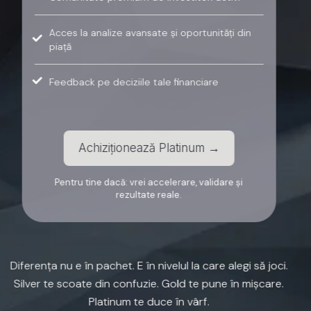
Acces la analize avansate și oportunități din
piață
Feedback pe deciziile tale financiare
Achiziționează Platinum →
Pentru tine dacă: vrei accelerare, validare și
rezultate reale.
Diferența
nu
e
în
pachet.
E
în
nivelul
la
care
alegi
să
joci.
Silver
te
scoate
din
confuzie.
Gold
te
pune
în
mișcare.
Platinum
te
duce
în
vârf.