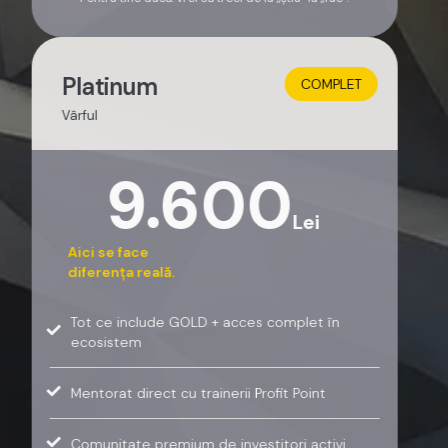
Platinum
COMPLET
Vârful
9.600
Lei
Aici se face
diferența reală.
Tot ce include GOLD + acces complet în
ecosistem
Mentorat direct cu trainerii Profit Point
Comunitate premium de investitori activi