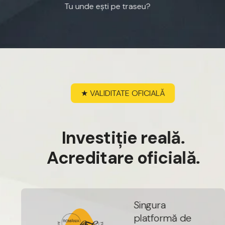
Tu
unde
ești
pe
traseu?
★
VALIDITATE
OFICIALĂ
I
n
v
e
s
t
i
ț
i
e
r
e
a
l
ă
.
A
c
r
e
d
i
t
a
r
e
o
f
i
c
i
a
l
ă
.
S
i
n
g
u
r
a
p
l
a
t
f
o
r
m
ă
d
e