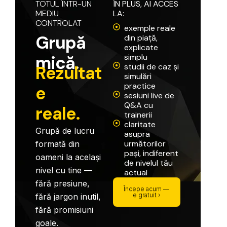
TOTUL
ÎNTR-UN
ÎN
PLUS,
AI
ACCES
MEDIU
LA:
CONTROLAT
exemple reale
G
r
u
p
ă
din piață,
explicate
m
i
c
ă
.
simplu
studii de caz și
R
e
z
u
l
t
a
t
simulări
practice
e
sesiuni live de
Q&A cu
r
e
a
l
e
.
trainerii
claritate
Grupă
de
lucru
asupra
următorilor
formată
din
pași, indiferent
oameni
la
același
de nivelul tău
nivel
cu
tine
—
actual
fără
presiune,
Începe acum —
e gratuit ›
fără
jargon
inutil,
fără
promisiuni
goale.