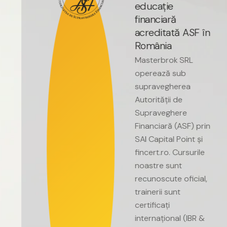
e
d
u
c
a
ț
i
e
f
i
n
a
n
c
i
a
r
ă
a
c
r
e
d
i
t
a
t
ă
A
S
F
î
n
R
o
m
â
n
i
a
Masterbrok
SRL
operează
sub
supravegherea
Autorității
de
Supraveghere
Financiară
(ASF)
prin
SAI
Capital
Point
și
fincert.ro.
Cursurile
noastre
sunt
recunoscute
oficial,
trainerii
sunt
certificați
internațional
(IBR
&