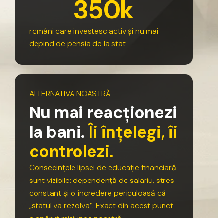
3
5
0
k
români
care
investesc
activ
și
nu
mai
depind
de
pensia
de
la
stat
ALTERNATIVA
NOASTRĂ
N
u
m
a
i
r
e
a
c
ț
i
o
n
e
z
i
l
a
b
a
n
i
.
Î
i
î
n
ț
e
l
e
g
i
,
î
i
c
o
n
t
r
o
l
e
z
i
.
Consecințele
lipsei
de
educație
financiară
sunt
vizibile:
dependență
de
salariu,
stres
constant
și
o
încredere
periculoasă
că
„statul
va
rezolva”.
Exact
din
acest
punct