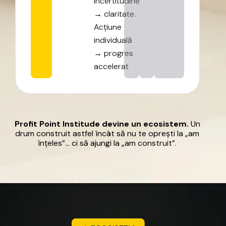
Incertitudine
→
claritate.
Acțiune
individuală
→
progres
accelerat
Profit
Point
Institude
devine
un
ecosistem.
Un
drum
construit
astfel
încât
să
nu
te
oprești
la
„am
înțeles”…
ci
să
ajungi
la
„am
construit”.