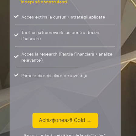
Începi să construiești.
Acces extins la cursuri + strategii aplicate
Tool-uri și framework-uri pentru decizii
financiare
Acces la research (Pastila Financiară + analize
relevante)
Primele direcții clare de investiții
Achiziționează Gold →
Pentru tine dacă: vrei să treci de la „știu” la „fac”.