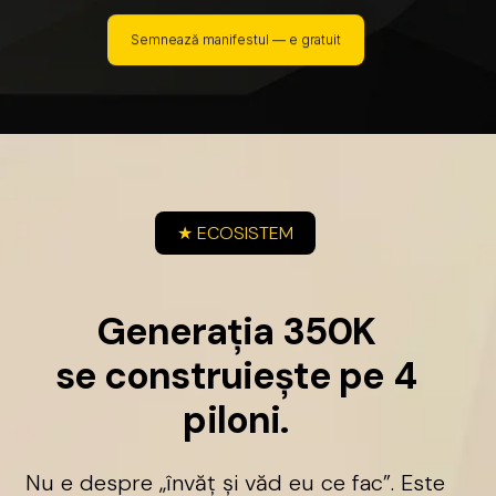
Semnează manifestul — e gratuit
★
ECOSISTEM
G
e
n
e
r
a
ț
i
a
3
5
0
K
s
e
c
o
n
s
t
r
u
i
e
ș
t
e
p
e
4
p
i
l
o
n
i
.
Nu
e
despre
„învăț
și
văd
eu
ce
fac”.
Este