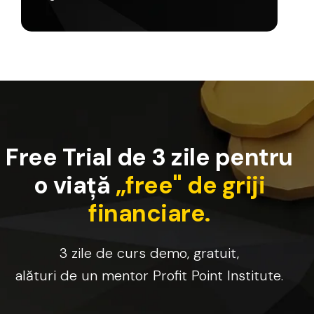
F
r
e
e
T
r
i
a
l
d
e
3
z
i
l
e
p
e
n
t
r
u
o
v
i
a
ț
ă
„
f
r
e
e
"
d
e
g
r
i
j
i
f
i
n
a
n
c
i
a
r
e
.
3
zile
de
curs
demo,
gratuit,
alături
de
un
mentor
Profit
Point
Institute.