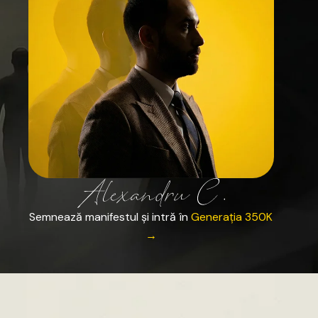
Semnează
manifestul
și
intră
în
Generația
350K
→