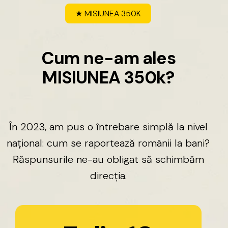
★
MISIUNEA
350K
C
u
m
n
e
-
a
m
a
l
e
s
M
I
S
I
U
N
E
A
3
5
0
k
?
În
2023,
am
pus
o
întrebare
simplă
la
nivel
național:
cum
se
raportează
românii
la
bani?
Răspunsurile
ne-au
obligat
să
schimbăm
direcția.