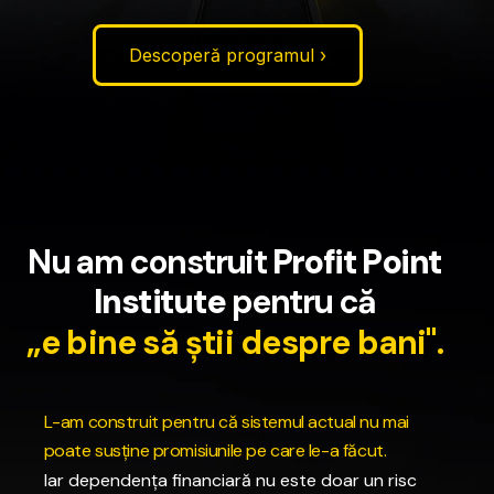
Descoperă programul ›
N
u
a
m
c
o
n
s
t
r
u
i
t
P
r
o
f
i
t
P
o
i
n
t
I
n
s
t
i
t
u
t
e
p
e
n
t
r
u
c
ă
„
e
b
i
n
e
s
ă
ș
t
i
i
d
e
s
p
r
e
b
a
n
i
"
.
L
-
a
m
c
o
n
s
t
r
u
i
t
p
e
n
t
r
u
c
ă
s
i
s
t
e
m
u
l
a
c
t
u
a
l
n
u
m
a
i
p
o
a
t
e
s
u
s
ț
i
n
e
p
r
o
m
i
s
i
u
n
i
l
e
p
e
c
a
r
e
l
e
-
a
f
ă
c
u
t
.
Iar
dependența
financiară
nu
este
doar
un
risc