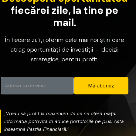
f
i
e
c
ă
r
e
i
z
i
l
e
,
l
a
t
i
n
e
p
e
m
a
i
l
.
În
fiecare
zi,
îți
oferim
cele
mai
noi
știri
care
atrag
oportunități
de
investiții
—
decizii
strategice,
pentru
profit.
Mă abonez
„Vreau
să
profit
la
maximum
de
ce
ne
oferă
piața.
Informația
potrivită
îți
aduce
portofoliile
pe
plus.
Asta
înseamnă
Pastila
Financiară.”