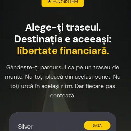
★
ECOSISTEM
A
l
e
g
e
-
ț
i
t
r
a
s
e
u
l
.
D
e
s
t
i
n
a
ț
i
a
e
a
c
e
e
a
ș
i
:
l
i
b
e
r
t
a
t
e
f
i
n
a
n
c
i
a
r
ă
.
Gândește-ți
parcursul
ca
pe
un
traseu
de
munte.
Nu
toți
pleacă
din
același
punct.
Nu
toți
urcă
în
același
ritm.
Dar
fiecare
pas
contează.
Silver
BAZĂ