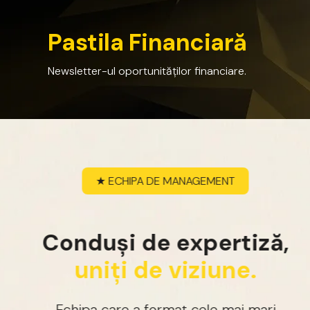
P
a
s
t
i
l
a
F
i
n
a
n
c
i
a
r
ă
Newsletter-ul
oportunităților
financiare.
★
ECHIPA
DE
MANAGEMENT
C
o
n
d
u
ș
i
d
e
e
x
p
e
r
t
i
z
ă
,
u
n
i
ț
i
d
e
v
i
z
i
u
n
e
.
Echipa
care
a
format
cele
mai
mari