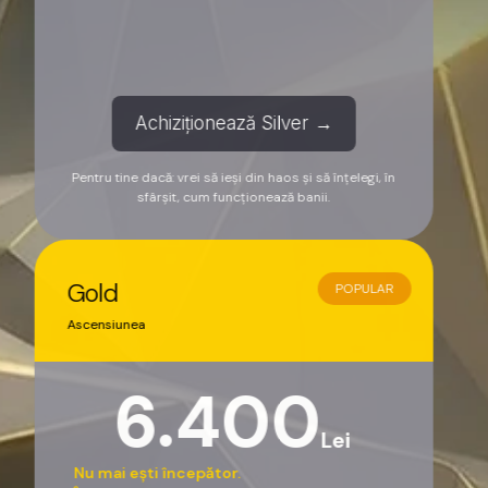
Achiziționează Silver →
Pentru tine dacă: vrei să ieși din haos și să înțelegi, în
sfârșit, cum funcționează banii.
Gold
POPULAR
Ascensiunea
6.400
Lei
Nu mai ești începător.