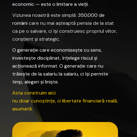
economic
—
este
o
limitare
a
vieții.
Viziunea
noastră
este
simplă:
350.000
de
români
care
nu
mai
așteaptă
pensia
de
la
stat
ca
pe
o
salvare,
ci
își
construiesc
propriul
viitor,
conștient
și
strategic.
O
generație
care
economisește
cu
sens,
investește
disciplinat,
înțelege
riscul
și
acționează
informat.
O
generație
care
nu
trăiește
de
la
salariu
la
salariu,
ci
își
permite
timp,
alegeri
și
liniște.
Asta
construim
aici:
nu
doar
cunoștințe,
ci
libertate
financiară
reală,
asumată.