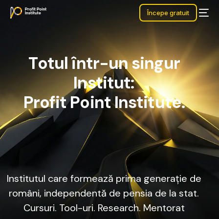
Începe gratuit
T
o
t
u
l
î
n
t
r
-
u
n
s
i
n
g
u
r
I
n
s
t
i
t
u
t
:
P
r
o
f
i
t
P
o
i
n
t
I
n
s
t
i
t
u
t
e
.
Institutul
care
formează
prima
generație
de
români,
independentă
de
pensia
de
la
stat.
Cursuri.
Tool-uri.
Research.
Mentorat