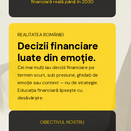
financiară
reală
până
în
2030
REALITATEA
ROMÂNIEI
D
e
c
i
z
i
i
f
i
n
a
n
c
i
a
r
e
l
u
a
t
e
d
i
n
e
m
o
ț
i
e
.
Cei
mai
mulți
iau
decizii
financiare
pe
termen
scurt,
sub
presiune,
ghidați
de
emoție
sau
context
—
nu
de
strategie.
Educația
financiară
lipsește
cu
desăvârșire.
OBIECTIVUL
NOSTRU