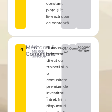
constant
piața
și
îți
livrează
doar
ce
contează.
Mentorat
&
NU
Ai
acces
la
Account
4
Q&A
Comunitate
Manager
MERGI
Live
Comunitate
mentorat
SINGUR.
direct
cu
trainerii
și
la
o
comunitate
premium
de
investitori.
Întrebări
→
răspunsuri.