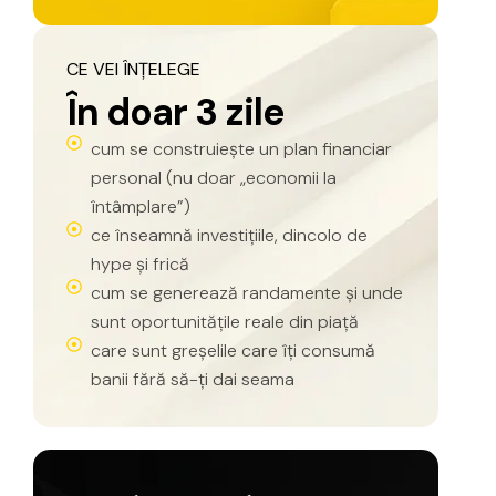
CE
VEI
ÎNȚELEGE
Î
n
d
o
a
r
3
z
i
l
e
cum se construiește un plan financiar
personal (nu doar „economii la
întâmplare”)
ce înseamnă investițiile, dincolo de
hype și frică
cum se generează randamente și unde
sunt oportunitățile reale din piață
care sunt greșelile care îți consumă
banii fără să-ți dai seama