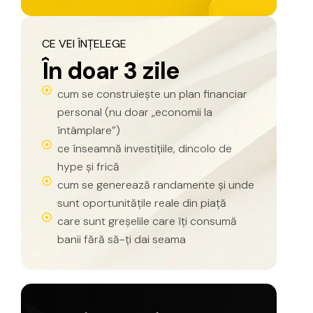
CE
VEI
ÎNȚELEGE
Î
n
d
o
a
r
3
z
i
l
e
cum se construiește un plan financiar
personal (nu doar „economii la
întâmplare”)
ce înseamnă investițiile, dincolo de
hype și frică
cum se generează randamente și unde
sunt oportunitățile reale din piață
care sunt greșelile care îți consumă
banii fără să-ți dai seama