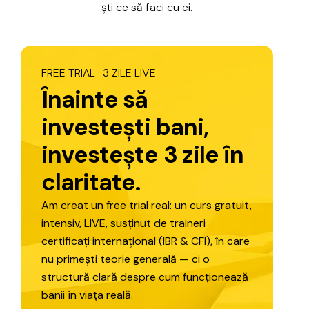
ști
ce
să
faci
cu
ei.
FREE
TRIAL
·
3
ZILE
LIVE
Î
n
a
i
n
t
e
s
ă
i
n
v
e
s
t
e
ș
t
i
b
a
n
i
,
i
n
v
e
s
t
e
ș
t
e
3
z
i
l
e
î
n
c
l
a
r
i
t
a
t
e
.
Am
creat
un
free
trial
real:
un
curs
gratuit,
intensiv,
LIVE,
susținut
de
traineri
certificați
internațional
(IBR
&
CFI),
în
care
nu
primești
teorie
generală
—
ci
o
structură
clară
despre
cum
funcționează
banii
în
viața
reală.