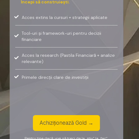
Începi să construiești.
Acces extins la cursuri + strategii aplicate
Tool-uri și framework-uri pentru decizii
financiare
Acces la research (Pastila Financiară + analize
relevante)
Primele direcții clare de investiții
Achiziționează Gold →
Pentru tine dacă: vrei să treci de la „știu” la „fac”.