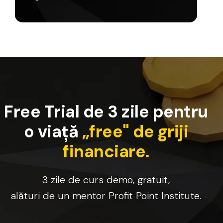
F
r
e
e
T
r
i
a
l
d
e
3
z
i
l
e
p
e
n
t
r
u
o
v
i
a
ț
ă
„
f
r
e
e
"
d
e
g
r
i
j
i
f
i
n
a
n
c
i
a
r
e
.
3
zile
de
curs
demo,
gratuit,
alături
de
un
mentor
Profit
Point
Institute.