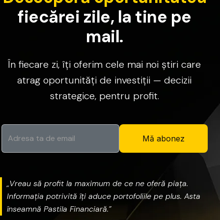
f
i
e
c
ă
r
e
i
z
i
l
e
,
l
a
t
i
n
e
p
e
m
a
i
l
.
În
fiecare
zi,
îți
oferim
cele
mai
noi
știri
care
atrag
oportunități
de
investiții
—
decizii
strategice,
pentru
profit.
Mă abonez
„Vreau
să
profit
la
maximum
de
ce
ne
oferă
piața.
Informația
potrivită
îți
aduce
portofoliile
pe
plus.
Asta
înseamnă
Pastila
Financiară.”