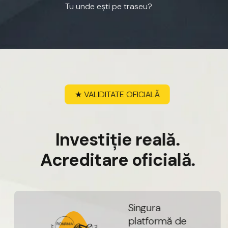
Tu
unde
ești
pe
traseu?
★
VALIDITATE
OFICIALĂ
I
n
v
e
s
t
i
ț
i
e
r
e
a
l
ă
.
A
c
r
e
d
i
t
a
r
e
o
f
i
c
i
a
l
ă
.
S
i
n
g
u
r
a
p
l
a
t
f
o
r
m
ă
d
e