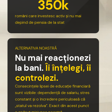
3
5
0
k
români
care
investesc
activ
și
nu
mai
depind
de
pensia
de
la
stat
ALTERNATIVA
NOASTRĂ
N
u
m
a
i
r
e
a
c
ț
i
o
n
e
z
i
l
a
b
a
n
i
.
Î
i
î
n
ț
e
l
e
g
i
,
î
i
c
o
n
t
r
o
l
e
z
i
.
Consecințele
lipsei
de
educație
financiară
sunt
vizibile:
dependență
de
salariu,
stres
constant
și
o
încredere
periculoasă
că
„statul
va
rezolva”.
Exact
din
acest
punct