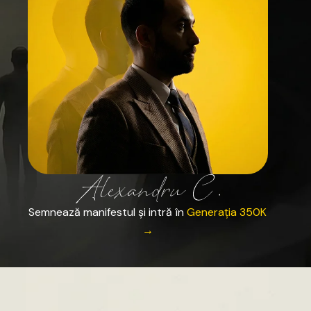
Semnează
manifestul
și
intră
în
Generația
350K
→