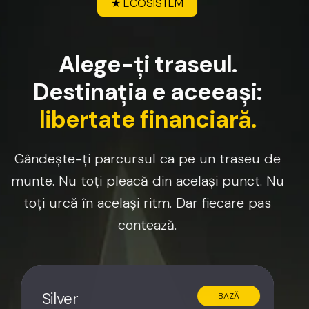
★
ECOSISTEM
A
l
e
g
e
-
ț
i
t
r
a
s
e
u
l
.
D
e
s
t
i
n
a
ț
i
a
e
a
c
e
e
a
ș
i
:
l
i
b
e
r
t
a
t
e
f
i
n
a
n
c
i
a
r
ă
.
Gândește-ți
parcursul
ca
pe
un
traseu
de
munte.
Nu
toți
pleacă
din
același
punct.
Nu
toți
urcă
în
același
ritm.
Dar
fiecare
pas
contează.
Silver
BAZĂ