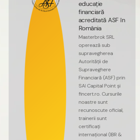
e
d
u
c
a
ț
i
e
f
i
n
a
n
c
i
a
r
ă
a
c
r
e
d
i
t
a
t
ă
A
S
F
î
n
R
o
m
â
n
i
a
Masterbrok
SRL
operează
sub
supravegherea
Autorității
de
Supraveghere
Financiară
(ASF)
prin
SAI
Capital
Point
și
fincert.ro.
Cursurile
noastre
sunt
recunoscute
oficial,
trainerii
sunt
certificați
internațional
(IBR
&