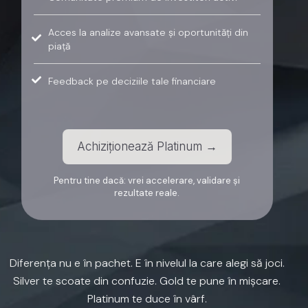
Acces la analize avansate și oportunități din
piață
Feedback pe deciziile tale financiare
Achiziționează Platinum →
Pentru tine dacă: vrei accelerare, validare și
rezultate reale.
Diferența
nu
e
în
pachet.
E
în
nivelul
la
care
alegi
să
joci.
Silver
te
scoate
din
confuzie.
Gold
te
pune
în
mișcare.
Platinum
te
duce
în
vârf.