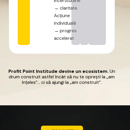
Incertitudine
→
claritate.
Acțiune
individuală
→
progres
accelerat
Profit
Point
Institude
devine
un
ecosistem.
Un
drum
construit
astfel
încât
să
nu
te
oprești
la
„am
înțeles”…
ci
să
ajungi
la
„am
construit”.