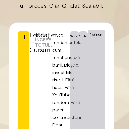
un
proces.
Clar.
Ghidat.
Scalabil.
Educație
AICI
Înveți
Platinum
1
Silver
Gold
ÎNCEPE
—
fundamentele:
TOTUL.
Cursuri
cum
funcționează
banii,
piețele,
investițiile,
riscul.
Fără
haos.
Fără
YouTube
random.
Fără
păreri
contradictorii.
Doar