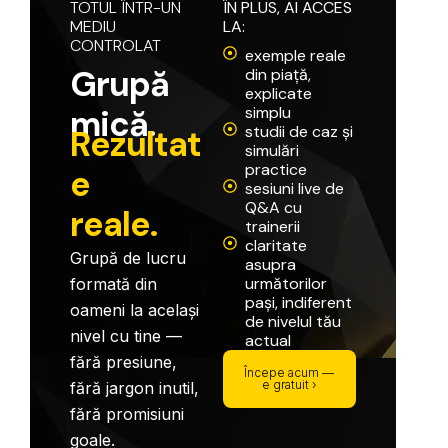
TOTUL
ÎNTR-UN
ÎN
PLUS,
AI
ACCES
MEDIU
LA:
CONTROLAT
exemple reale
G
r
u
p
ă
din piață,
explicate
m
i
c
ă
.
simplu
studii de caz și
R
e
z
u
l
t
a
t
simulări
practice
e
sesiuni live de
Q&A cu
r
e
a
l
e
.
trainerii
claritate
Grupă
de
lucru
asupra
următorilor
formată
din
pași, indiferent
oameni
la
același
de nivelul tău
nivel
cu
tine
—
actual
fără
presiune,
Începe acum —
e gratuit ›
fără
jargon
inutil,
fără
promisiuni
goale.