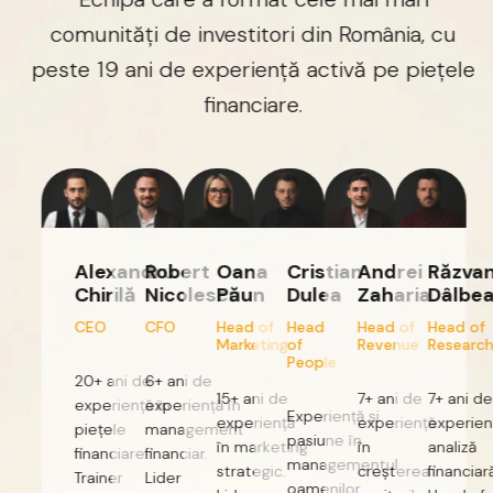
comunități
de
investitori
din
România,
cu
peste
19
ani
de
experiență
activă
pe
piețele
financiare.
Alexandru
Robert
Oana
Cristian
Andrei
Răzvan
Chirilă
Nicolescu
Păun
Dulea
Zaharia
Dâlbea
CEO
CFO
Head
of
Head
Head
of
Head
of
Marketing
of
Revenue
Research
People
20+
ani
de
6+
ani
de
15+
ani
de
7+
ani
de
7+
ani
de
experiență
experiență
în
în
Experiență
și
experiență
experiență
experiență
piețele
management
pasiune
în
în
marketing
în
analiză
financiare.
financiar.
managementul
strategic.
creșterea
financiară.
Trainer
Lider
oamenilor.