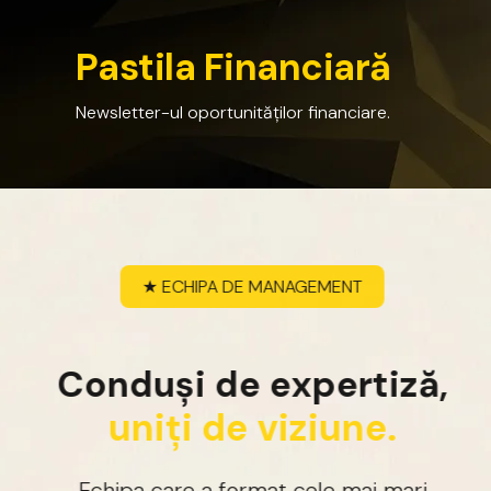
P
a
s
t
i
l
a
F
i
n
a
n
c
i
a
r
ă
Newsletter-ul
oportunităților
financiare.
★
ECHIPA
DE
MANAGEMENT
C
o
n
d
u
ș
i
d
e
e
x
p
e
r
t
i
z
ă
,
u
n
i
ț
i
d
e
v
i
z
i
u
n
e
.
Echipa
care
a
format
cele
mai
mari