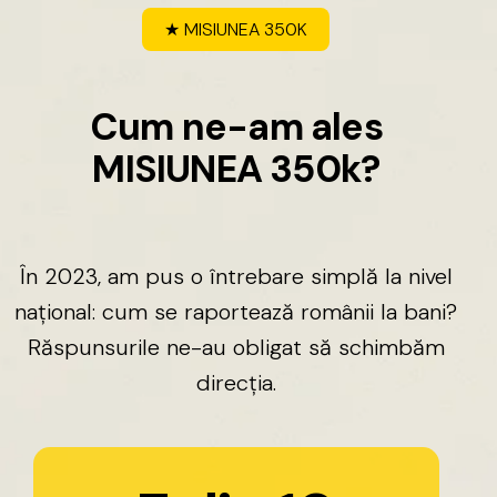
★
MISIUNEA
350K
C
u
m
n
e
-
a
m
a
l
e
s
M
I
S
I
U
N
E
A
3
5
0
k
?
În
2023,
am
pus
o
întrebare
simplă
la
nivel
național:
cum
se
raportează
românii
la
bani?
Răspunsurile
ne-au
obligat
să
schimbăm
direcția.