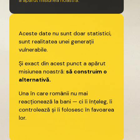
a
apărut
misiunea
noastră.
Aceste
date
nu
sunt
doar
statistici,
sunt
realitatea
unei
generații
vulnerabile.
Și
exact
din
acest
punct
a
apărut
misiunea
noastră:
să
construim
o
alternativă.
Una
în
care
românii
nu
mai
reacționează
la
bani
—
ci
îi
înțeleg,
îi
controlează
și
îi
folosesc
în
favoarea
lor.