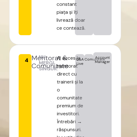
constant
piața
și
îți
livrează
doar
ce
contează.
Mentorat
&
NU
Ai
acces
la
Account
4
Q&A
Comunitate
Manager
MERGI
Live
Comunitate
mentorat
SINGUR.
direct
cu
trainerii
și
la
o
comunitate
premium
de
investitori.
Întrebări
→
răspunsuri.