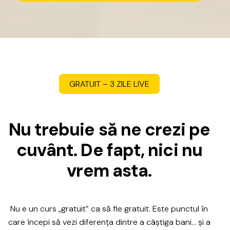
GRATUIT
–
3
ZILE
LIVE
N
u
t
r
e
b
u
i
e
s
ă
n
e
c
r
e
z
i
p
e
c
u
v
â
n
t
.
D
e
f
a
p
t
,
n
i
c
i
n
u
v
r
e
m
a
s
t
a
.
Nu
e
un
curs
„gratuit”
ca
să
fie
gratuit.
Este
punctul
în
care
începi
să
vezi
diferența
dintre
a
câștiga
bani…
și
a