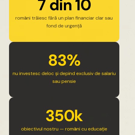
7
d
i
n
1
0
români
trăiesc
fără
un
plan
financiar
clar
sau
fond
de
urgență
8
3
%
nu
investesc
deloc
și
depind
exclusiv
de
salariu
sau
pensie
3
5
0
k
obiectivul
nostru
—
români
cu
educație