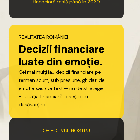
financiară
reală
până
în
2030
REALITATEA
ROMÂNIEI
D
e
c
i
z
i
i
f
i
n
a
n
c
i
a
r
e
l
u
a
t
e
d
i
n
e
m
o
ț
i
e
.
Cei
mai
mulți
iau
decizii
financiare
pe
termen
scurt,
sub
presiune,
ghidați
de
emoție
sau
context
—
nu
de
strategie.
Educația
financiară
lipsește
cu
desăvârșire.
OBIECTIVUL
NOSTRU