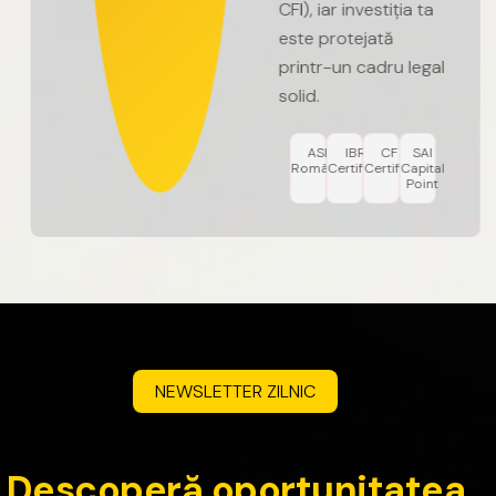
CFI),
iar
investiția
ta
este
protejată
printr-un
cadru
legal
solid.
ASF
IBR
CFI
SAI
România
Certified
Certified
Capital
Point
NEWSLETTER
ZILNIC
D
e
s
c
o
p
e
r
ă
o
p
o
r
t
u
n
i
t
a
t
e
a