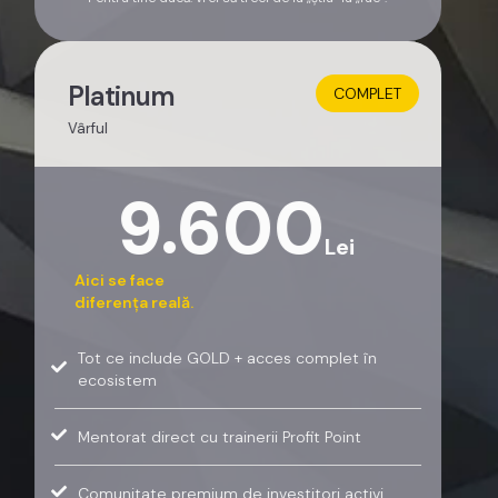
Platinum
COMPLET
Vârful
9.600
Lei
Aici se face
diferența reală.
Tot ce include GOLD + acces complet în
ecosistem
Mentorat direct cu trainerii Profit Point
Comunitate premium de investitori activi