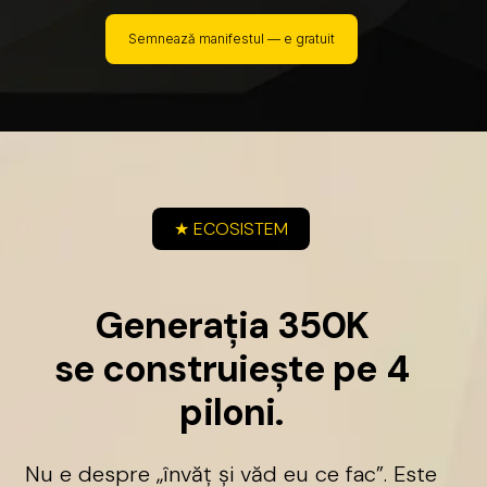
Semnează manifestul — e gratuit
★
ECOSISTEM
G
e
n
e
r
a
ț
i
a
3
5
0
K
s
e
c
o
n
s
t
r
u
i
e
ș
t
e
p
e
4
p
i
l
o
n
i
.
Nu
e
despre
„învăț
și
văd
eu
ce
fac”.
Este