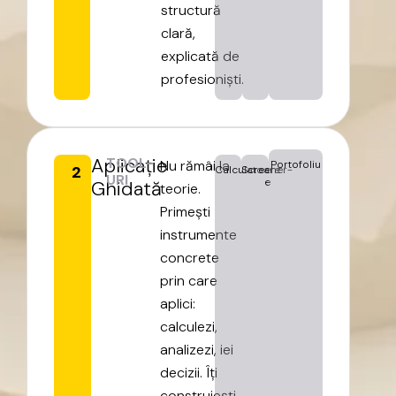
structură
clară,
explicată
de
profesioniști.
Aplicație
TOOL-
Nu
rămâi
la
Portofoliu
2
Calculatoare
Screener-
URI
e
Ghidată
teorie.
Primești
instrumente
concrete
prin
care
aplici:
calculezi,
analizezi,
iei
decizii.
Îți
construiești