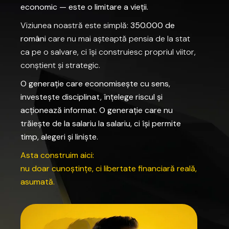
economic
—
este
o
limitare
a
vieții.
Viziunea
noastră
este
simplă:
350.000
de
români
care
nu
mai
așteaptă
pensia
de
la
stat
ca
pe
o
salvare,
ci
își
construiesc
propriul
viitor,
conștient
și
strategic.
O
generație
care
economisește
cu
sens,
investește
disciplinat,
înțelege
riscul
și
acționează
informat.
O
generație
care
nu
trăiește
de
la
salariu
la
salariu,
ci
își
permite
timp,
alegeri
și
liniște.
Asta
construim
aici:
nu
doar
cunoștințe,
ci
libertate
financiară
reală,
asumată.