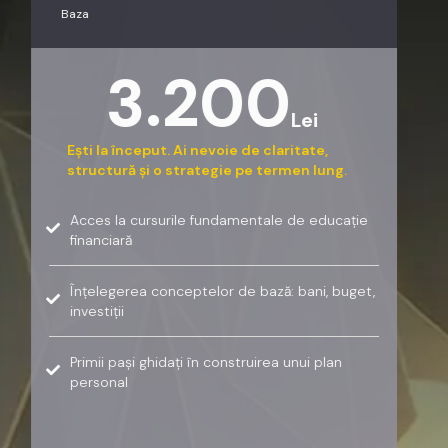
Baza
3.200
Lei
Ești la început. Ai nevoie de claritate,
structură și o strategie pe termen lung.
Acces la cursurile fundamentale de educație
financiară
Înțelegerea conceptelor de bază: bani, buget,
investiții
Primii pași ghidați în construirea unui plan
personal