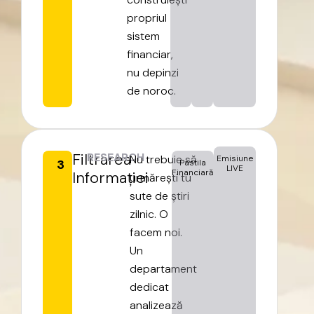
propriul
sistem
financiar,
nu
depinzi
de
noroc.
Filtrarea
RESEARCH
Nu
trebuie
să
Emisiune
3
Pastila
LIVE
Financiară
Informației
urmărești
tu
sute
de
știri
zilnic.
O
facem
noi.
Un
departament
dedicat
analizează