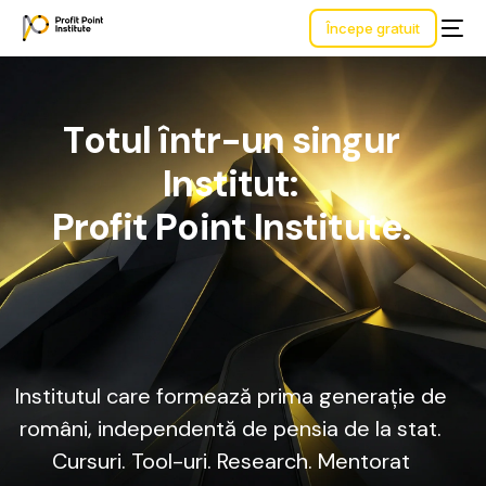
Începe gratuit
T
o
t
u
l
î
n
t
r
-
u
n
s
i
n
g
u
r
I
n
s
t
i
t
u
t
:
P
r
o
f
i
t
P
o
i
n
t
I
n
s
t
i
t
u
t
e
.
Institutul
care
formează
prima
generație
de
români,
independentă
de
pensia
de
la
stat.
Cursuri.
Tool-uri.
Research.
Mentorat