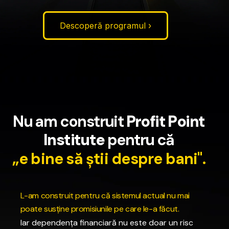
Descoperă programul ›
N
u
a
m
c
o
n
s
t
r
u
i
t
P
r
o
f
i
t
P
o
i
n
t
I
n
s
t
i
t
u
t
e
p
e
n
t
r
u
c
ă
„
e
b
i
n
e
s
ă
ș
t
i
i
d
e
s
p
r
e
b
a
n
i
"
.
L
-
a
m
c
o
n
s
t
r
u
i
t
p
e
n
t
r
u
c
ă
s
i
s
t
e
m
u
l
a
c
t
u
a
l
n
u
m
a
i
p
o
a
t
e
s
u
s
ț
i
n
e
p
r
o
m
i
s
i
u
n
i
l
e
p
e
c
a
r
e
l
e
-
a
f
ă
c
u
t
.
Iar
dependența
financiară
nu
este
doar
un
risc