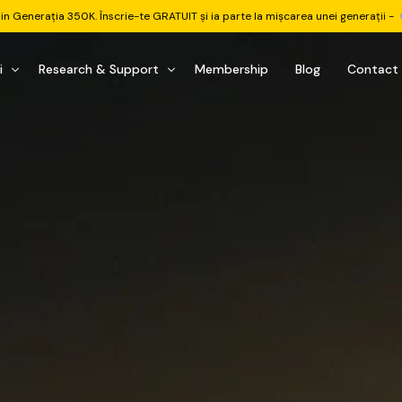
din Generația 350K. Înscrie-te GRATUIT și ia parte la mișcarea unei generații -
i
Research & Support
Membership
Blog
Contact
u Investițional
nitorul Pieței
Pastila Financiară Premium
e
reener ETF
Risc sau Oportunitate
reener Acțiuni
Q&A LIVE
eep Dive Stocks
Comunitate Premium
țiuni (DGI & DCF)
ality Check
Chat & Suport Mentor
tofoliului
rtfolio Tracking
1 la 1 Mentor
 & Execuție
rtofolii Mecanice
te
oboți EA MT5