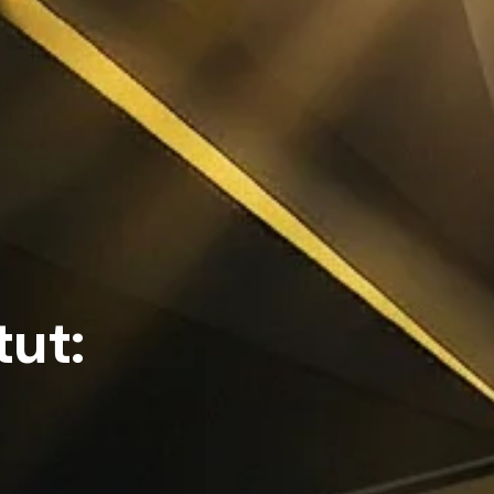
t
u
t
: