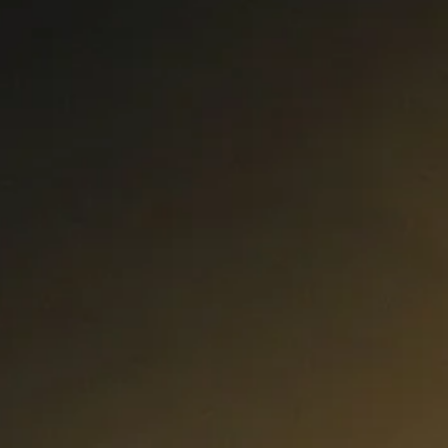
Curs Momentum
Tool St
Curs Swing Trading
Tool Ca
Curs Day Trading
Tool Ba
Curs Algo Trading
Tool M
Curs Growth Stocks
Curs Value Investin