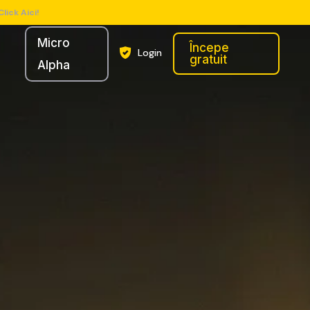
Click Aici!
Micro
Începe
Login
gratuit
Alpha