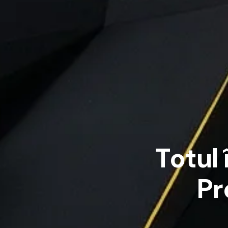
T
o
t
u
l
P
r