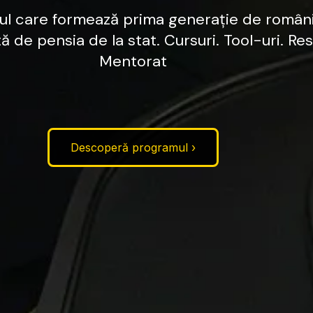
ul
care
formează
prima
generație
de
români
tă
de
pensia
de
la
stat.
Cursuri.
Tool-uri.
Res
Mentorat
Descoperă programul ›