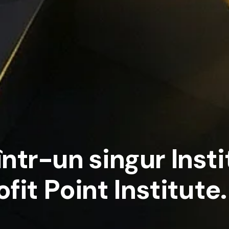
î
n
t
r
-
u
n
s
i
n
g
u
r
I
n
s
t
i
o
f
i
t
P
o
i
n
t
I
n
s
t
i
t
u
t
e
.