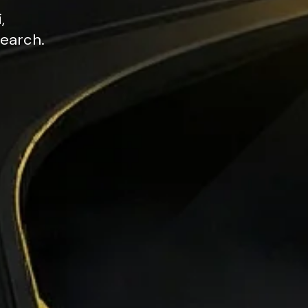
,
earch.