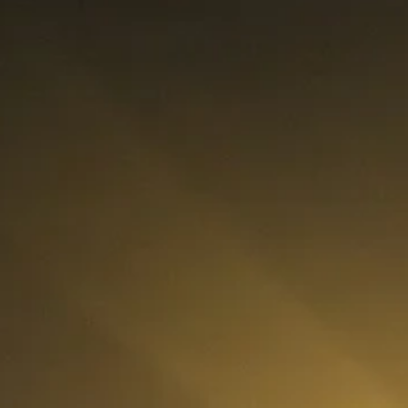
rategia AS
lendar Integrat
cktesting Portofoliu
omentum Score
g DCF