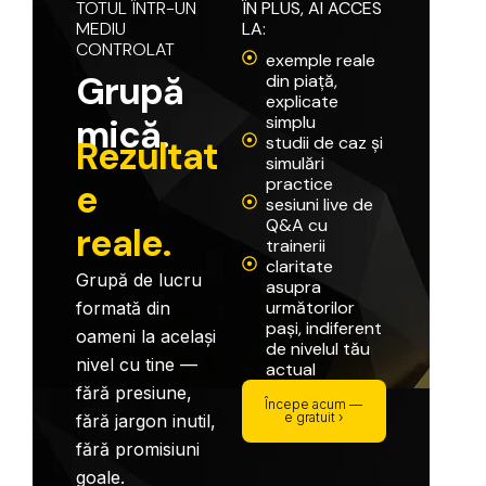
TOTUL
ÎNTR-UN
ÎN
PLUS,
AI
ACCES
MEDIU
LA:
CONTROLAT
exemple reale
G
r
u
p
ă
din piață,
explicate
m
i
c
ă
.
simplu
studii de caz și
R
e
z
u
l
t
a
t
simulări
practice
e
sesiuni live de
Q&A cu
r
e
a
l
e
.
trainerii
claritate
Grupă
de
lucru
asupra
următorilor
formată
din
pași, indiferent
oameni
la
același
de nivelul tău
nivel
cu
tine
—
actual
fără
presiune,
Începe acum —
e gratuit ›
fără
jargon
inutil,
fără
promisiuni
goale.