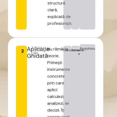
structură
clară,
explicată
de
profesioniști.
Aplicație
TOOL-
Nu
rămâi
la
Portofoliu
2
Calculatoare
Screener-
URI
e
Ghidată
teorie.
Primești
instrumente
concrete
prin
care
aplici:
calculezi,
analizezi,
iei
decizii.
Îți
construiești