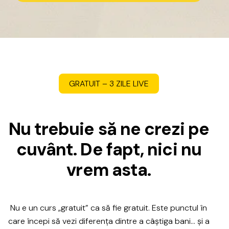
GRATUIT
–
3
ZILE
LIVE
N
u
t
r
e
b
u
i
e
s
ă
n
e
c
r
e
z
i
p
e
c
u
v
â
n
t
.
D
e
f
a
p
t
,
n
i
c
i
n
u
v
r
e
m
a
s
t
a
.
Nu
e
un
curs
„gratuit”
ca
să
fie
gratuit.
Este
punctul
în
care
începi
să
vezi
diferența
dintre
a
câștiga
bani…
și
a