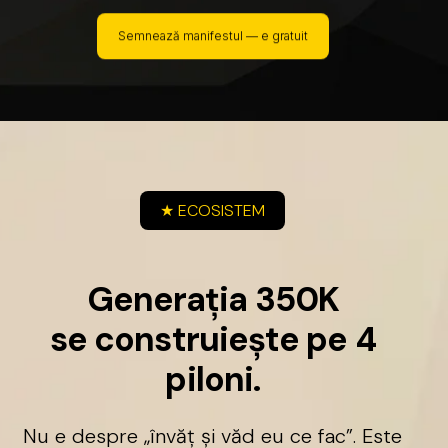
Semnează manifestul — e gratuit
★
ECOSISTEM
G
e
n
e
r
a
ț
i
a
3
5
0
K
s
e
c
o
n
s
t
r
u
i
e
ș
t
e
p
e
4
p
i
l
o
n
i
.
Nu
e
despre
„învăț
și
văd
eu
ce
fac”.
Este