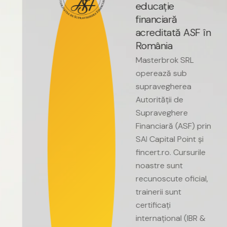
e
d
u
c
a
ț
i
e
f
i
n
a
n
c
i
a
r
ă
a
c
r
e
d
i
t
a
t
ă
A
S
F
î
n
R
o
m
â
n
i
a
Masterbrok
SRL
operează
sub
supravegherea
Autorității
de
Supraveghere
Financiară
(ASF)
prin
SAI
Capital
Point
și
fincert.ro.
Cursurile
noastre
sunt
recunoscute
oficial,
trainerii
sunt
certificați
internațional
(IBR
&