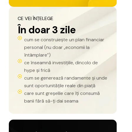
CE
VEI
ÎNȚELEGE
Î
n
d
o
a
r
3
z
i
l
e
cum se construiește un plan financiar
personal (nu doar „economii la
întâmplare”)
ce înseamnă investițiile, dincolo de
hype și frică
cum se generează randamente și unde
sunt oportunitățile reale din piață
care sunt greșelile care îți consumă
banii fără să-ți dai seama