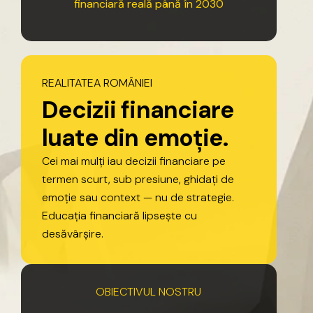
financiară
reală
până
în
2030
REALITATEA
ROMÂNIEI
D
e
c
i
z
i
i
f
i
n
a
n
c
i
a
r
e
l
u
a
t
e
d
i
n
e
m
o
ț
i
e
.
Cei
mai
mulți
iau
decizii
financiare
pe
termen
scurt,
sub
presiune,
ghidați
de
emoție
sau
context
—
nu
de
strategie.
Educația
financiară
lipsește
cu
desăvârșire.
OBIECTIVUL
NOSTRU