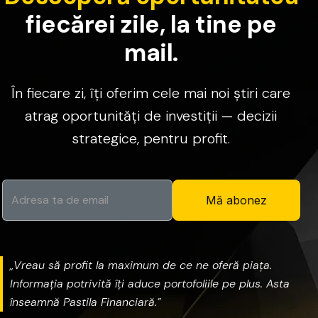
f
i
e
c
ă
r
e
i
z
i
l
e
,
l
a
t
i
n
e
p
e
m
a
i
l
.
În
fiecare
zi,
îți
oferim
cele
mai
noi
știri
care
atrag
oportunități
de
investiții
—
decizii
strategice,
pentru
profit.
Mă abonez
„Vreau
să
profit
la
maximum
de
ce
ne
oferă
piața.
Informația
potrivită
îți
aduce
portofoliile
pe
plus.
Asta
înseamnă
Pastila
Financiară.”