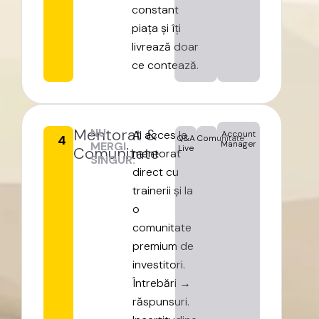
constant
piața
și
îți
livrează
doar
ce
contează.
Mentorat
&
NU
Ai
acces
la
Account
4
Q&A
Comunitate
Manager
MERGI
Live
Comunitate
mentorat
SINGUR.
direct
cu
trainerii
și
la
o
comunitate
premium
de
investitori.
Întrebări
→
răspunsuri.