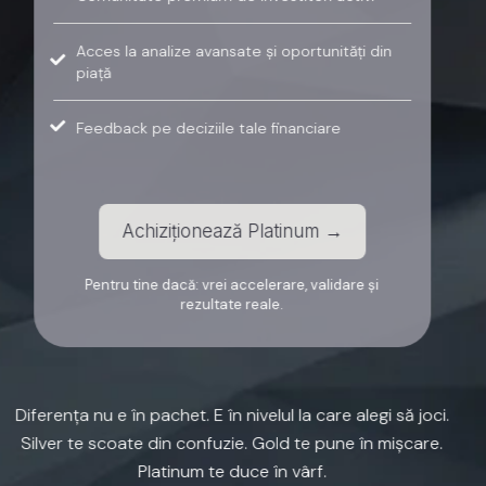
Acces la analize avansate și oportunități din
piață
Feedback pe deciziile tale financiare
Achiziționează Platinum →
Pentru tine dacă: vrei accelerare, validare și
rezultate reale.
Diferența
nu
e
în
pachet.
E
în
nivelul
la
care
alegi
să
joci.
Silver
te
scoate
din
confuzie.
Gold
te
pune
în
mișcare.
Platinum
te
duce
în
vârf.