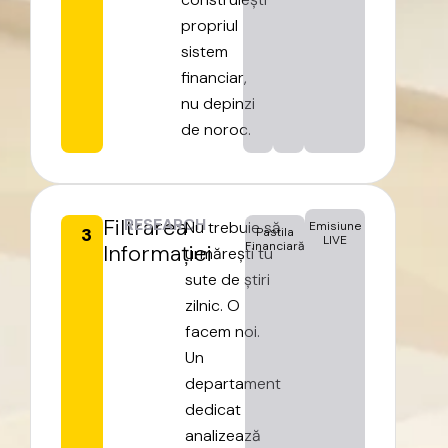
propriul
sistem
financiar,
nu
depinzi
de
noroc.
Filtrarea
RESEARCH
Nu
trebuie
să
Emisiune
3
Pastila
LIVE
Financiară
Informației
urmărești
tu
sute
de
știri
zilnic.
O
facem
noi.
Un
departament
dedicat
analizează