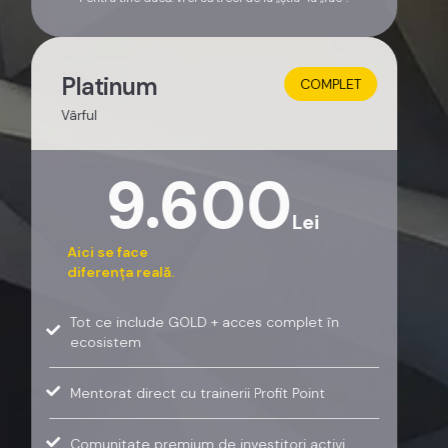
Platinum
COMPLET
Vârful
9.600
Lei
Aici se face
diferența reală.
Tot ce include GOLD + acces complet în
ecosistem
Mentorat direct cu trainerii Profit Point
Comunitate premium de investitori activi