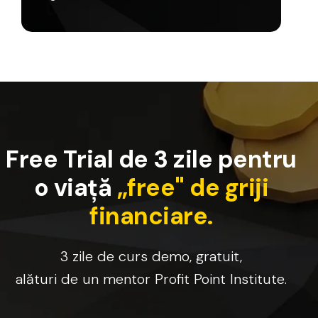
F
r
e
e
T
r
i
a
l
d
e
3
z
i
l
e
p
e
n
t
r
u
o
v
i
a
ț
ă
„
f
r
e
e
"
d
e
g
r
i
j
i
f
i
n
a
n
c
i
a
r
e
.
3
zile
de
curs
demo,
gratuit,
alături
de
un
mentor
Profit
Point
Institute.