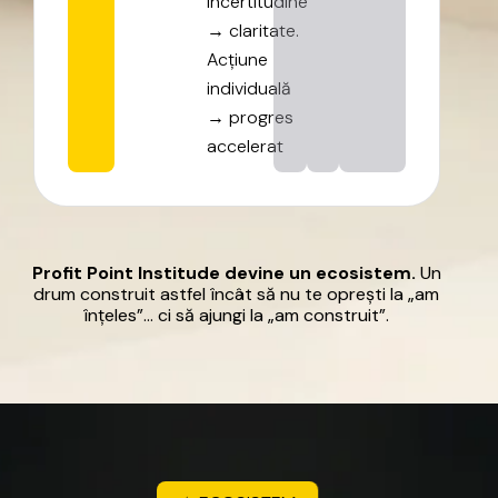
Incertitudine
→
claritate.
Acțiune
individuală
→
progres
accelerat
Profit
Point
Institude
devine
un
ecosistem.
Un
drum
construit
astfel
încât
să
nu
te
oprești
la
„am
înțeles”…
ci
să
ajungi
la
„am
construit”.