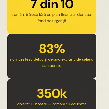
7
d
i
n
1
0
români
trăiesc
fără
un
plan
financiar
clar
sau
fond
de
urgență
8
3
%
nu
investesc
deloc
și
depind
exclusiv
de
salariu
sau
pensie
3
5
0
k
obiectivul
nostru
—
români
cu
educație