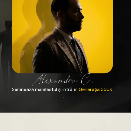
Semnează
manifestul
și
intră
în
Generația
350K
→