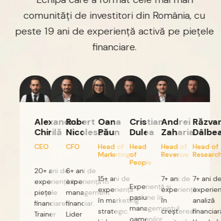
comunități
de
investitori
din
România,
cu
peste
19
ani
de
experiență
activă
pe
piețele
financiare.
Alexandru
Robert
Oana
Cristian
Andrei
Răzvan
Chirilă
Nicolescu
Păun
Dulea
Zaharia
Dâlbea
CEO
CFO
Head
of
Head
Head
of
Head
of
Marketing
of
Revenue
Research
People
20+
ani
de
6+
ani
de
15+
ani
de
7+
ani
de
7+
ani
de
experiență
experiență
în
în
Experiență
și
experiență
experiență
experiență
piețele
management
pasiune
în
în
marketing
în
analiză
financiare.
financiar.
managementul
strategic.
creșterea
financiară.
Trainer
Lider
oamenilor.