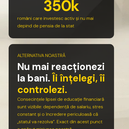
3
5
0
k
români
care
investesc
activ
și
nu
mai
depind
de
pensia
de
la
stat
ALTERNATIVA
NOASTRĂ
N
u
m
a
i
r
e
a
c
ț
i
o
n
e
z
i
l
a
b
a
n
i
.
Î
i
î
n
ț
e
l
e
g
i
,
î
i
c
o
n
t
r
o
l
e
z
i
.
Consecințele
lipsei
de
educație
financiară
sunt
vizibile:
dependență
de
salariu,
stres
constant
și
o
încredere
periculoasă
că
„statul
va
rezolva”.
Exact
din
acest
punct