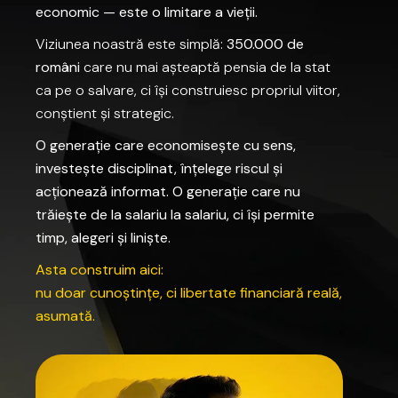
economic
—
este
o
limitare
a
vieții.
Viziunea
noastră
este
simplă:
350.000
de
români
care
nu
mai
așteaptă
pensia
de
la
stat
ca
pe
o
salvare,
ci
își
construiesc
propriul
viitor,
conștient
și
strategic.
O
generație
care
economisește
cu
sens,
investește
disciplinat,
înțelege
riscul
și
acționează
informat.
O
generație
care
nu
trăiește
de
la
salariu
la
salariu,
ci
își
permite
timp,
alegeri
și
liniște.
Asta
construim
aici:
nu
doar
cunoștințe,
ci
libertate
financiară
reală,
asumată.