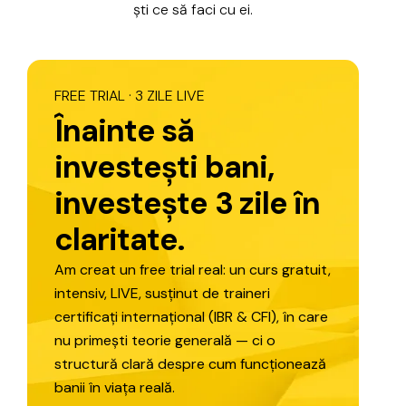
ști
ce
să
faci
cu
ei.
FREE
TRIAL
·
3
ZILE
LIVE
Î
n
a
i
n
t
e
s
ă
i
n
v
e
s
t
e
ș
t
i
b
a
n
i
,
i
n
v
e
s
t
e
ș
t
e
3
z
i
l
e
î
n
c
l
a
r
i
t
a
t
e
.
Am
creat
un
free
trial
real:
un
curs
gratuit,
intensiv,
LIVE,
susținut
de
traineri
certificați
internațional
(IBR
&
CFI),
în
care
nu
primești
teorie
generală
—
ci
o
structură
clară
despre
cum
funcționează
banii
în
viața
reală.