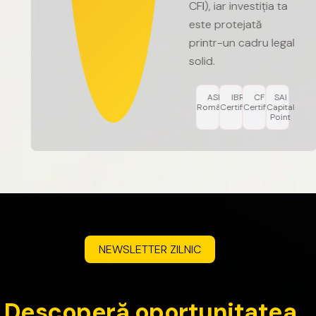
CFI),
iar
investiția
ta
este
protejată
printr-un
cadru
legal
solid.
ASF
IBR
CFI
SAI
România
Certified
Certified
Capital
Point
NEWSLETTER
ZILNIC
D
e
s
c
o
p
e
r
ă
o
p
o
r
t
u
n
i
t
a
t
e
a