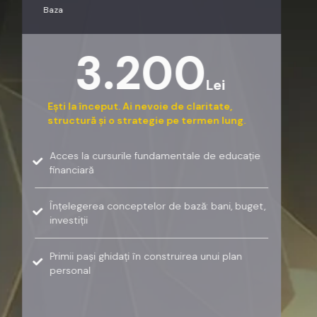
Baza
3.200
Lei
Ești la început. Ai nevoie de claritate,
structură și o strategie pe termen lung.
Acces la cursurile fundamentale de educație
financiară
Înțelegerea conceptelor de bază: bani, buget,
investiții
Primii pași ghidați în construirea unui plan
personal