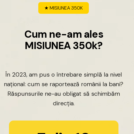
★
MISIUNEA
350K
C
u
m
n
e
-
a
m
a
l
e
s
M
I
S
I
U
N
E
A
3
5
0
k
?
În
2023,
am
pus
o
întrebare
simplă
la
nivel
național:
cum
se
raportează
românii
la
bani?
Răspunsurile
ne-au
obligat
să
schimbăm
direcția.