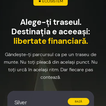
★
ECOSISTEM
A
l
e
g
e
-
ț
i
t
r
a
s
e
u
l
.
D
e
s
t
i
n
a
ț
i
a
e
a
c
e
e
a
ș
i
:
l
i
b
e
r
t
a
t
e
f
i
n
a
n
c
i
a
r
ă
.
Gândește-ți
parcursul
ca
pe
un
traseu
de
munte.
Nu
toți
pleacă
din
același
punct.
Nu
toți
urcă
în
același
ritm.
Dar
fiecare
pas
contează.
Silver
BAZĂ