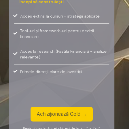
Începi să construiești.
Acces extins la cursuri + strategii aplicate
Tool-uri și framework-uri pentru decizii
financiare
Acces la research (Pastila Financiară + analize
relevante)
Primele direcții clare de investiții
Achiziționează Gold →
Pentru tine dacă: vrei să treci de la „știu” la „fac”.