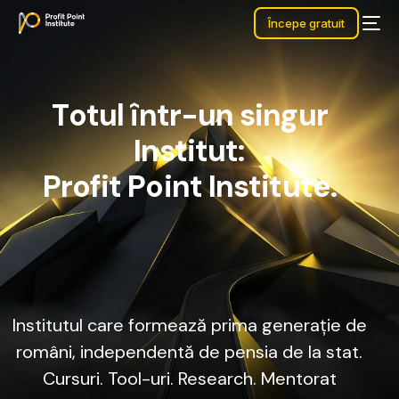
Începe gratuit
T
o
t
u
l
î
n
t
r
-
u
n
s
i
n
g
u
r
I
n
s
t
i
t
u
t
:
P
r
o
f
i
t
P
o
i
n
t
I
n
s
t
i
t
u
t
e
.
Institutul
care
formează
prima
generație
de
români,
independentă
de
pensia
de
la
stat.
Cursuri.
Tool-uri.
Research.
Mentorat