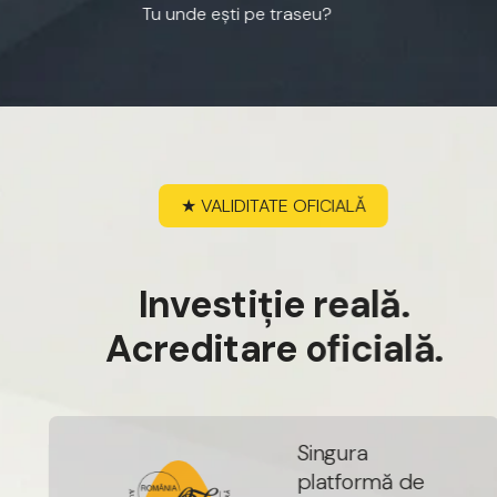
Tu
unde
ești
pe
traseu?
★
VALIDITATE
OFICIALĂ
I
n
v
e
s
t
i
ț
i
e
r
e
a
l
ă
.
A
c
r
e
d
i
t
a
r
e
o
f
i
c
i
a
l
ă
.
S
i
n
g
u
r
a
p
l
a
t
f
o
r
m
ă
d
e