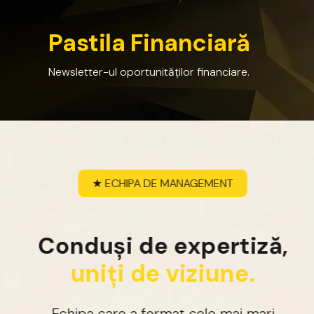
P
a
s
t
i
l
a
F
i
n
a
n
c
i
a
r
ă
Newsletter-ul
oportunităților
financiare.
★
ECHIPA
DE
MANAGEMENT
C
o
n
d
u
ș
i
d
e
e
x
p
e
r
t
i
z
ă
,
u
n
i
ț
i
d
e
v
i
z
i
u
n
e
.
Echipa
care
a
format
cele
mai
mari