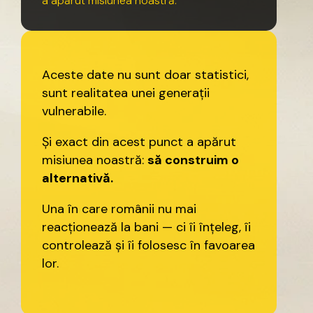
a
apărut
misiunea
noastră.
Aceste
date
nu
sunt
doar
statistici,
sunt
realitatea
unei
generații
vulnerabile.
Și
exact
din
acest
punct
a
apărut
misiunea
noastră:
să
construim
o
alternativă.
Una
în
care
românii
nu
mai
reacționează
la
bani
—
ci
îi
înțeleg,
îi
controlează
și
îi
folosesc
în
favoarea
lor.