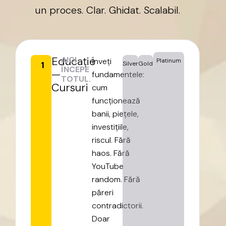
un
proces.
Clar.
Ghidat.
Scalabil.
Educație
AICI
Înveți
Platinum
1
Silver
Gold
ÎNCEPE
—
fundamentele:
TOTUL.
Cursuri
cum
funcționează
banii,
piețele,
investițiile,
riscul.
Fără
haos.
Fără
YouTube
random.
Fără
păreri
contradictorii.
Doar