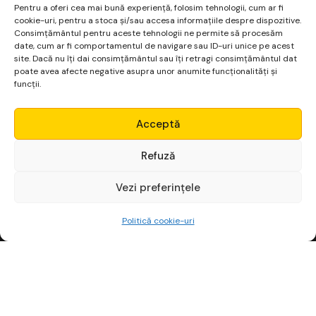
Pentru a oferi cea mai bună experiență, folosim tehnologii, cum ar fi
cookie-uri, pentru a stoca și/sau accesa informațiile despre dispozitive.
Consimțământul pentru aceste tehnologii ne permite să procesăm
date, cum ar fi comportamentul de navigare sau ID-uri unice pe acest
site. Dacă nu îți dai consimțământul sau îți retragi consimțământul dat
poate avea afecte negative asupra unor anumite funcționalități și
funcții.
Micro Alpha
Acceptă
Login
Platformă financiară
Refuză
pentru non-finanțiști
Vezi preferințele
Începe gratuit
Politică cookie-uri
CURSURI
Analiză Tehnică
Income Stocks
ETF-uri