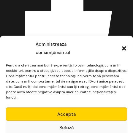
Administrează
consimțământul
Pentru a oferi cea mai bună experiență, folosim tehnologii, cum ar fi
cookie-uri, pentru a stoca și/sau accesa informațiile despre dispozitive.
Consimțământul pentru aceste tehnologii ne permite să procesăm
date, cum ar fi comportamentul de navigare sau ID-uri unice pe acest
site. Dacă nu îți dai consimțământul sau îți retragi consimțământul dat
poate avea afecte negative asupra unor anumite funcționalități și
funcții.
Micro Alpha
Acceptă
Login
Refuză