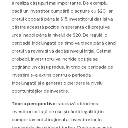
a realiza câștiguri mai importante. De exemplu,
dacă un investitor cumpără o acțiune cu $20, iar
prețul coboară până la $15, investitorul dat își va
păstra această poziție în speranța că prețul va
urca înapoi până la nivelul de $20. De regulă, o
perioadă îndelungată de timp va trece până când
prețul va reveni și va depăși nivelul inițial. Cel mai
probabil, investitorul va inchide poziția sa
obținând un câștig redus, în timp ce perioada de
investire s-a extins pentru o perioadă
îndelungată și a generat o pierdere la nivelul
oportunităților de investire.
Teoria perspectivei
studiază atitudinea
investitorilor față de risc și căută legalități în
comportamentul irațional al investitorilor în
termeni de risc și incertitudine. Conform acestei