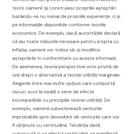
teorii, oamenii își construiesc propriile așteptări
bazându-se nu numai de propriile experiențe, ci și
pe informațiile disponibile conforme teoriile
economice. De exemplu, dacă autoritățile declară
că iau toate măsurile necesare pentru a lupta cu
inflația, oamenii vor trebui să-și modifice
așteptările în conformitate cu aceste informații.
De asemenea, teoria perspectivei este privită de
unii drept o alternativă a teoriei utilități marginale.
Alegerile între mai multe opțiuni care comportă
riscuri, scot la iveală o serie de efecte
incompatibile cu principiile teoriei utilității. De
exemplu, oamenii subestimează veniturile
improbabile spre deosebire de veniturile care vor
fi obținute cu certitudine. Tendința dată,
cunoscută și ca efectul certitudinii, se manifestă