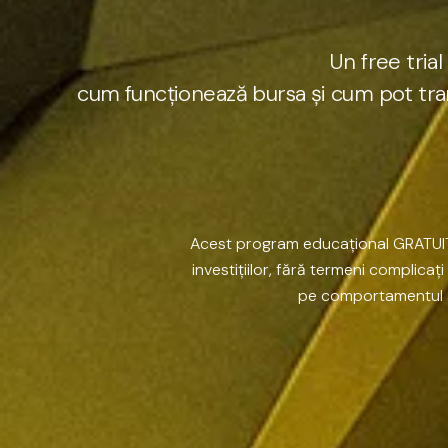
U
n
f
r
e
e
t
r
i
a
l
c
u
m
f
u
n
c
ț
i
o
n
e
a
z
ă
b
u
r
s
a
ș
i
c
u
m
p
o
t
t
r
a
Acest
program
educațional
GRATUI
investițiilor,
fără
termeni
complicați
pe
comportamentul