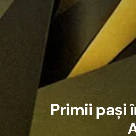
P
r
i
m
i
i
p
a
ș
i
î