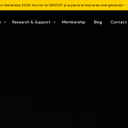
din Generația 350K. Înscrie-te GRATUIT și ia parte la mișcarea unei generații -
i
Research & Support
Membership
Blog
Contact
u Investițional
nitorul Pieței
Pastila Financiară Premium
e
reener ETF
Risc sau Oportunitate
reener Acțiuni
Q&A LIVE
eep Dive Stocks
Comunitate Premium
țiuni (DGI & DCF)
ality Check
Chat & Suport Mentor
tofoliului
rtfolio Tracking
1 la 1 Mentor
 & Execuție
rtofolii Mecanice
te
oboți EA MT5