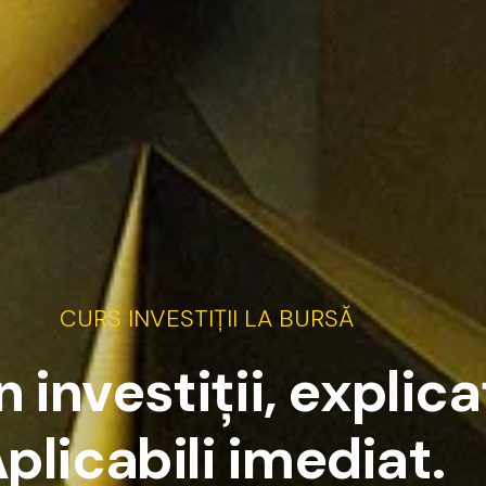
CURS
INVESTIȚII
LA
BURSĂ
n
i
n
v
e
s
t
i
ț
i
i
,
e
x
p
l
i
c
a
A
p
l
i
c
a
b
i
l
i
i
m
e
d
i
a
t
.