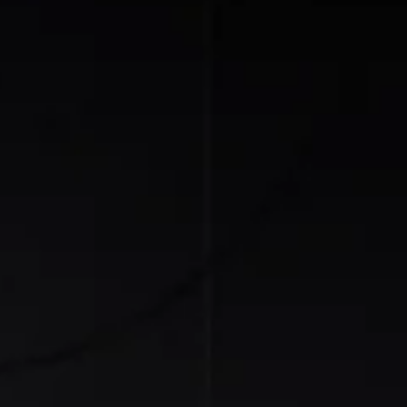
rategia AS
lendar Integrat
cktesting Portofoliu
omentum Score
g DCF