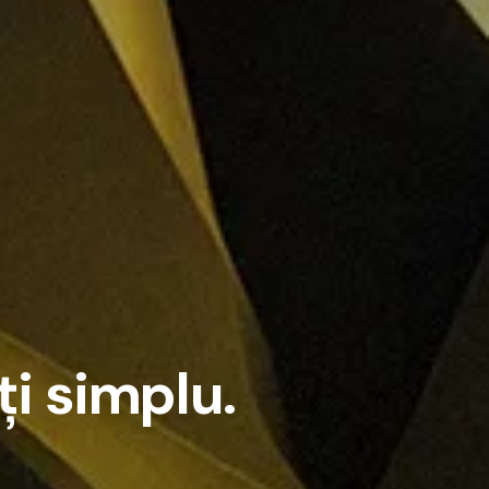
ț
i
s
i
m
p
l
u
.