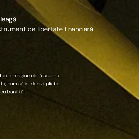
e
l
e
a
g
ă
s
t
r
u
m
e
n
t
d
e
l
i
b
e
r
t
a
t
e
f
i
n
a
n
c
i
a
r
ă
.
feri
o
imagine
clară
asupra
ața,
cum
să
iei
decizii
pliate
cu
banii
tăi.