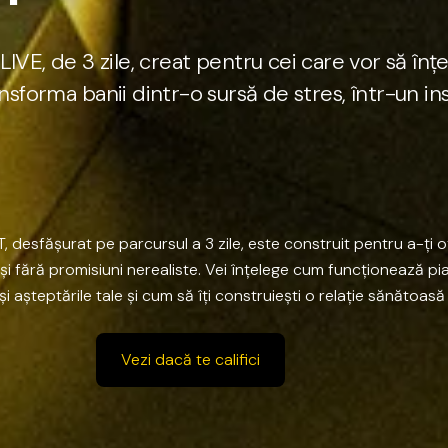
L
I
V
E
,
d
e
3
z
i
l
e
,
c
r
e
a
t
p
e
n
t
r
u
c
e
i
c
a
r
e
v
o
r
s
ă
î
n
ț
n
s
f
o
r
m
a
b
a
n
i
i
d
i
n
t
r
-
o
s
u
r
s
ă
d
e
s
t
r
e
s
,
î
n
t
r
-
u
n
i
n
T,
desfășurat
pe
parcursul
a
3
zile,
este
construit
pentru
a-ți
o
și
fără
promisiuni
nerealiste.
Vei
înțelege
cum
funcționează
pi
și
așteptările
tale
și
cum
să
îți
construiești
o
relație
sănătoasă
Vezi dacă te califici