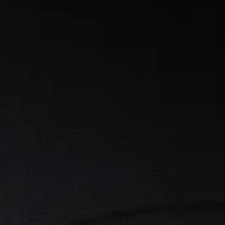
Curs Momentum
Tool St
Curs Swing Trading
Tool Ca
Curs Day Trading
Tool Ba
Curs Algo Trading
Tool M
Curs Growth Stocks
Curs Value Investin