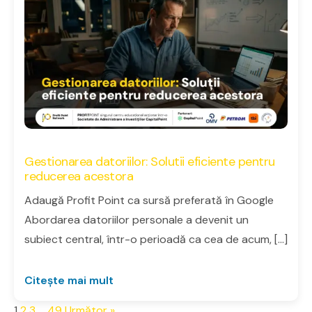
Gestionarea datoriilor: Solutii eficiente pentru
reducerea acestora
Adaugă Profit Point ca sursă preferată în Google
Abordarea datoriilor personale a devenit un
subiect central, într-o perioadă ca cea de acum, […]
Citește mai mult
1
2
3
…
49
Următor »