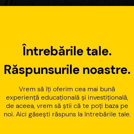
Î
n
t
r
e
b
ă
r
i
l
e
t
a
l
e
.
R
ă
s
p
u
n
s
u
r
i
l
e
n
o
a
s
t
r
e
.
Vrem
să
îți
oferim
cea
mai
bună
experiență
educațională
și
investițională,
de
aceea,
vrem
să
știi
că
te
poți
baza
pe
noi.
Aici
găsești
răspuns
la
întrebările
tale.