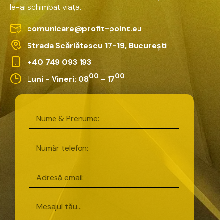
le-ai
schimbat
viața.
comunicare@profit-point.eu
Strada Scărlătescu 17-19, București
+40 749 093 193
00
00
Luni - Vineri: 08
- 17