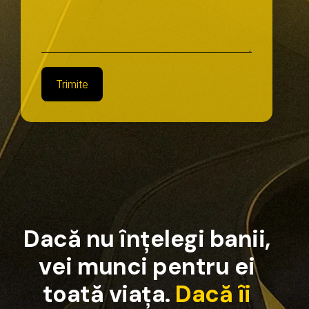
Trimite
D
a
c
ă
n
u
î
n
ț
e
l
e
g
i
b
a
n
i
i
,
v
e
i
m
u
n
c
i
p
e
n
t
r
u
e
i
t
o
a
t
ă
v
i
a
ț
a
.
D
a
c
ă
î
i