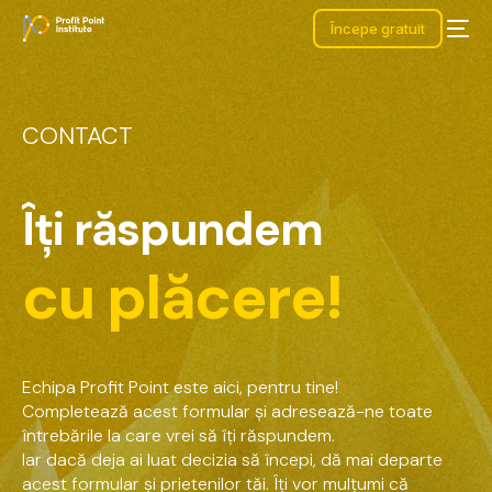
Începe gratuit
CONTACT
Î
ț
i
r
ă
s
p
u
n
d
e
m
c
u
p
l
ă
c
e
r
e
!
Echipa
Profit
Point
este
aici,
pentru
tine!
Completează
acest
formular
și
adresează-ne
toate
întrebările
la
care
vrei
să
îți
răspundem.
Iar
dacă
deja
ai
luat
decizia
să
începi,
dă
mai
departe
acest
formular
și
prietenilor
tăi.
Îți
vor
mulțumi
că