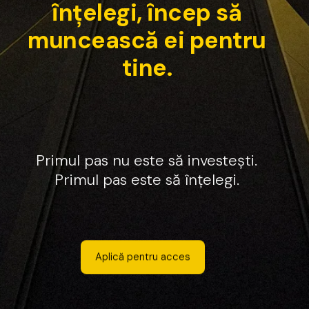
î
n
ț
e
l
e
g
i
,
î
n
c
e
p
s
ă
m
u
n
c
e
a
s
c
ă
e
i
p
e
n
t
r
u
t
i
n
e
.
Primul
pas
nu
este
să
investești.
Primul
pas
este
să
înțelegi.
Aplică pentru acces