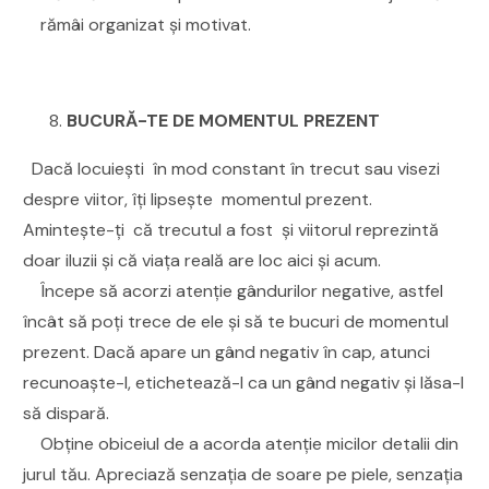
rămâi organizat și motivat.
BUCURĂ-TE DE MOMENTUL PREZENT
Dacă locuiești în mod constant în trecut sau visezi
despre viitor, îți lipsește momentul prezent.
Amintește-ți că trecutul a fost și viitorul reprezintă
doar iluzii și că viața reală are loc aici și acum.
Începe să acorzi atenție gândurilor negative, astfel
încât să poți trece de ele și să te bucuri de momentul
prezent. Dacă apare un gând negativ în cap, atunci
recunoaște-l, etichetează-l ca un gând negativ și lăsa-l
să dispară.
Obține obiceiul de a acorda atenție micilor detalii din
jurul tău. Apreciază senzația de soare pe piele, senzația