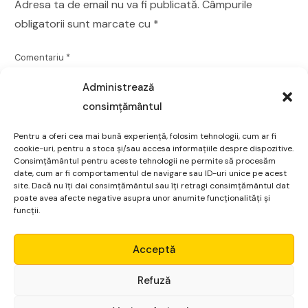
Adresa ta de email nu va fi publicată.
Câmpurile
obligatorii sunt marcate cu
*
Comentariu
*
Administrează
consimțământul
Pentru a oferi cea mai bună experiență, folosim tehnologii, cum ar fi
cookie-uri, pentru a stoca și/sau accesa informațiile despre dispozitive.
Consimțământul pentru aceste tehnologii ne permite să procesăm
date, cum ar fi comportamentul de navigare sau ID-uri unice pe acest
site. Dacă nu îți dai consimțământul sau îți retragi consimțământul dat
poate avea afecte negative asupra unor anumite funcționalități și
funcții.
Micro Alpha
Acceptă
Nume
*
Login
Refuză