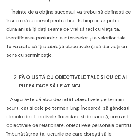
Înainte de a obține succesul, va trebui să definești ce
înseamnă succesul pentru tine. În timp ce ar putea
dura ani să îți dați seama ce vrei să faci cu viața ta,
identificarea pasiunilor, a intereselor și a valorilor tale
te va ajuta să îți stabilești obiectivele și să dai vieții un
sens cu semnificație.
FĂ O LISTĂ CU OBIECTIVELE TALE ȘI CU CE AI
PUTEA FACE SĂ LE ATINGI
Asigură-te că abordezi atât obiectivele pe termen
scurt, cât și cele pe termen lung. Încearcă să gândești
dincolo de obiectivele financiare și de carieră, cum ar fi
obiectivele de relaționare, obiectivele personale pentru
îmbunătățirea ta, lucrurile pe care dorești să le