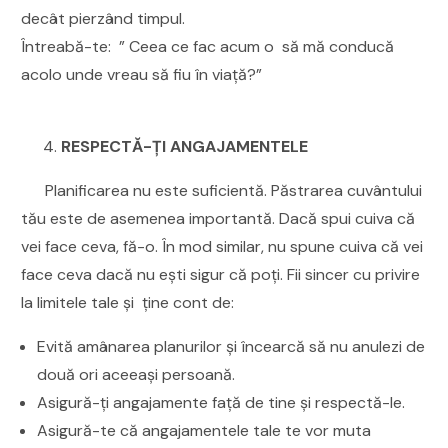
decât pierzând timpul.
Întreabă-te: ” Ceea ce fac acum o să mă conducă
acolo unde vreau să fiu în viață?”
RESPECTĂ-ȚI ANGAJAMENTELE
Planificarea nu este suficientă. Păstrarea cuvântului
tău este de asemenea importantă. Dacă spui cuiva că
vei face ceva, fă-o. În mod similar, nu spune cuiva că vei
face ceva dacă nu ești sigur că poți. Fii sincer cu privire
la limitele tale și ține cont de:
Evită amânarea planurilor și încearcă să nu anulezi de
două ori aceeași persoană.
Asigură-ți angajamente față de tine și respectă-le.
Asigură-te că angajamentele tale te vor muta