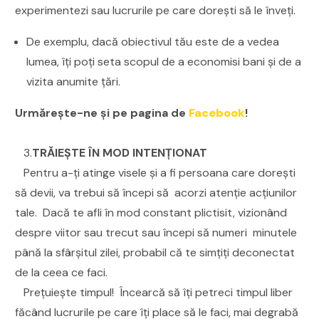
experimentezi sau lucrurile pe care dorești să le înveți.
De exemplu, dacă obiectivul tău este de a vedea
lumea, îți poți seta scopul de a economisi bani și de a
vizita anumite țări.
Urmăreşte-ne şi pe pagina de
Facebook
!
3.
TRĂIEȘTE ÎN MOD INTENȚIONAT
Pentru a-ți atinge visele și a fi persoana care dorești
să devii, va trebui să începi să acorzi atenție acțiunilor
tale. Dacă te afli în mod constant plictisit, vizionând
despre viitor sau trecut sau începi să numeri minutele
până la sfârșitul zilei, probabil că te simțiți deconectat
de la ceea ce faci.
Prețuiește timpul! Încearcă să îți petreci timpul liber
făcând lucrurile pe care îți place să le faci, mai degrabă