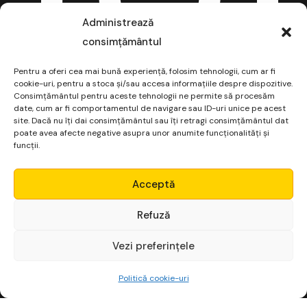
Administrează
consimțământul
Pentru a oferi cea mai bună experiență, folosim tehnologii, cum ar fi
cookie-uri, pentru a stoca și/sau accesa informațiile despre dispozitive.
Consimțământul pentru aceste tehnologii ne permite să procesăm
date, cum ar fi comportamentul de navigare sau ID-uri unice pe acest
site. Dacă nu îți dai consimțământul sau îți retragi consimțământul dat
poate avea afecte negative asupra unor anumite funcționalități și
funcții.
Micro Alpha
Acceptă
Login
Refuză
Vezi preferințele
Începe gratuit
Politică cookie-uri