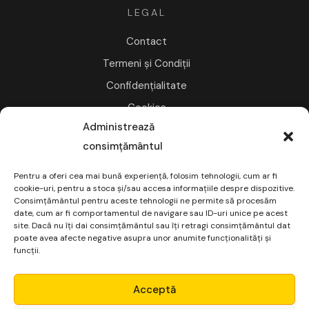
LEGAL
Contact
Termeni și Condiții
Confidențialitate
Cookies
Administrează
consimțământul
NEWSLETTER
Pentru a oferi cea mai bună experiență, folosim tehnologii, cum ar fi
Abonează-te la Pastila Financiară
cookie-uri, pentru a stoca și/sau accesa informațiile despre dispozitive.
Consimțământul pentru aceste tehnologii ne permite să procesăm
date, cum ar fi comportamentul de navigare sau ID-uri unice pe acest
site. Dacă nu îți dai consimțământul sau îți retragi consimțământul dat
Abonare
poate avea afecte negative asupra unor anumite funcționalități și
funcții.
Micro Alpha
Trimitem doar e-mailuri interesante și relevante.
Acceptă