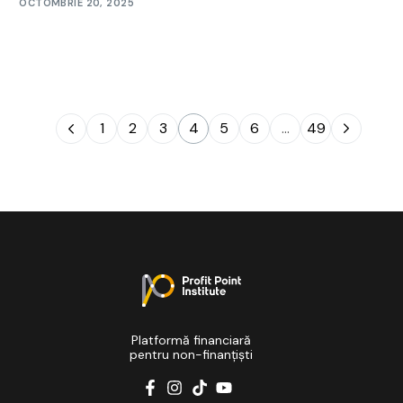
OCTOMBRIE 20, 2025
1
2
3
4
5
6
…
49
Platformă financiară
pentru non-finanțiști