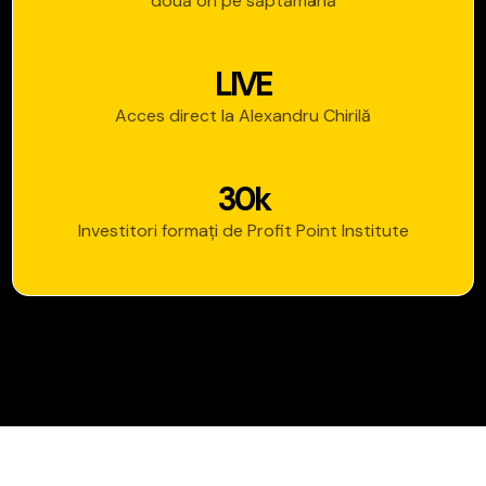
două
ori
pe
săptămână
L
I
V
E
Acces
direct
la
Alexandru
Chirilă
3
0
k
Investitori
formați
de
Profit
Point
Institute