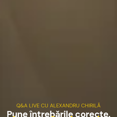
Q&A
LIVE
CU
ALEXANDRU
CHIRILĂ
P
u
n
e
î
n
t
r
e
b
ă
r
i
l
e
c
o
r
e
c
t
e
.