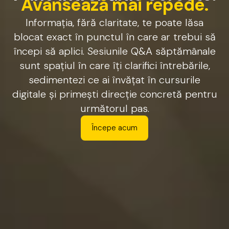
A
v
a
n
s
e
a
z
ă
m
a
i
r
e
p
e
d
e
.
Informația,
fără
claritate,
te
poate
lăsa
blocat
exact
în
punctul
în
care
ar
trebui
să
începi
să
aplici.
Sesiunile
Q&A
săptămânale
sunt
spațiul
în
care
îți
clarifici
întrebările,
sedimentezi
ce
ai
învățat
în
cursurile
digitale
și
primești
direcție
concretă
pentru
următorul
pas.
Începe acum