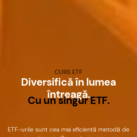
CURS
ETF
D
i
v
e
r
s
i
f
i
c
ă
î
n
l
u
m
e
a
î
n
t
r
e
a
g
ă
.
C
u
u
n
s
i
n
g
u
r
E
T
F
.
ETF-urile
sunt
cea
mai
eficientă
metodă
de