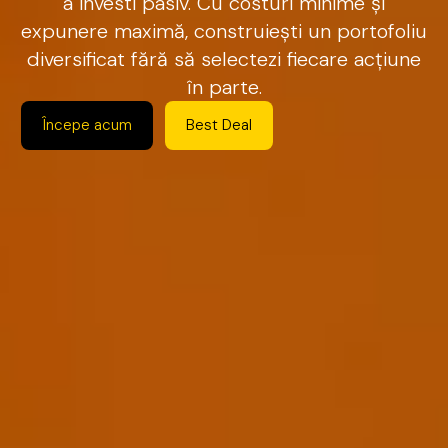
a
investi
pasiv.
Cu
costuri
minime
și
expunere
maximă,
construiești
un
portofoliu
diversificat
fără
să
selectezi
fiecare
acțiune
în
parte.
Începe acum
Best Deal