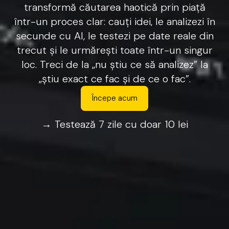
transformă
căutarea
haotică
prin
piață
într-un
proces
clar:
cauți
idei,
le
analizezi
în
secunde
cu
AI,
le
testezi
pe
date
reale
din
trecut
și
le
urmărești
toate
într-un
singur
loc.
Treci
de
la
„nu
știu
ce
să
analizez”
la
„știu
exact
ce
fac
și
de
ce
o
fac”.
Începe acum
→
Testează
7
zile
cu
doar
10
lei