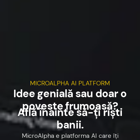
MICROALPHA
AI
PLATFORM
I
d
e
e
g
e
n
i
a
l
ă
s
a
u
d
o
a
r
o
p
o
v
e
s
t
e
f
r
u
m
o
a
s
ă
?
A
f
l
ă
î
n
a
i
n
t
e
s
ă
-
ț
i
r
i
ș
t
i
b
a
n
i
i
.
MicroAlpha
e
platforma
AI
care
îți