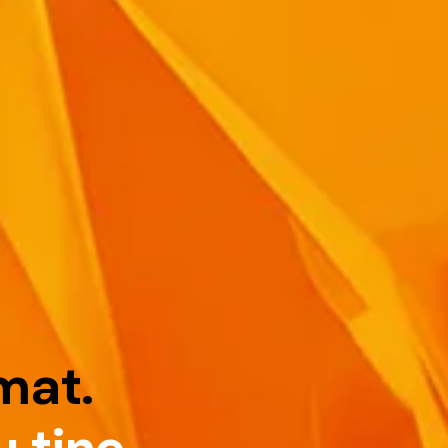
m
a
t
.