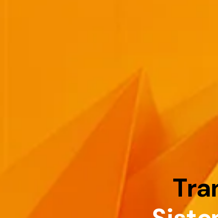
T
r
a