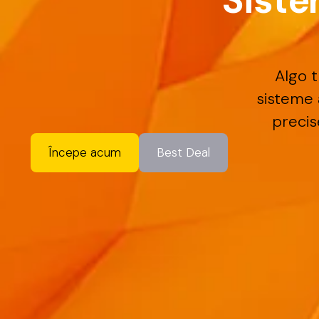
S
i
s
t
e
Algo
t
sisteme
precis
Începe acum
Best Deal