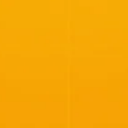
rategia AS
lendar Integrat
cktesting Portofoliu
omentum Score
g DCF