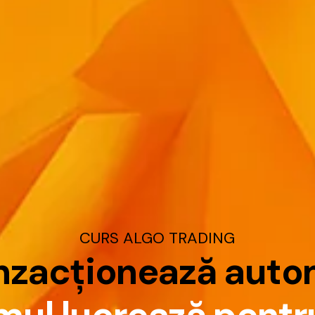
CURS
ALGO
TRADING
n
z
a
c
ț
i
o
n
e
a
z
ă
a
u
t
o