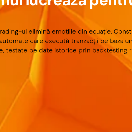
m
u
l
l
u
c
r
e
a
z
ă
p
e
n
t
r
rading-ul
elimină
emoțiile
din
ecuație.
Constr
automate
care
execută
tranzacții
pe
baza
u
e,
testate
pe
date
istorice
prin
backtesting
r