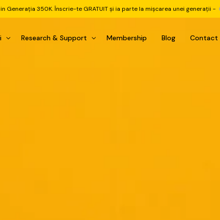
din Generația 350K. Înscrie-te GRATUIT și ia parte la mișcarea unei generații -
i
Research & Support
Membership
Blog
Contact
u Investițional
nitorul Pieței
Pastila Financiară Premium
e
reener ETF
Risc sau Oportunitate
reener Acțiuni
Q&A LIVE
eep Dive Stocks
Comunitate Premium
țiuni (DGI & DCF)
ality Check
Chat & Suport Mentor
tofoliului
rtfolio Tracking
1 la 1 Mentor
 & Execuție
rtofolii Mecanice
te
oboți EA MT5