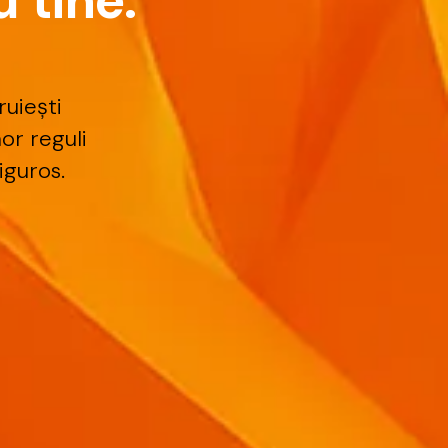
u
t
i
n
e
.
uiești
nor
reguli
iguros.