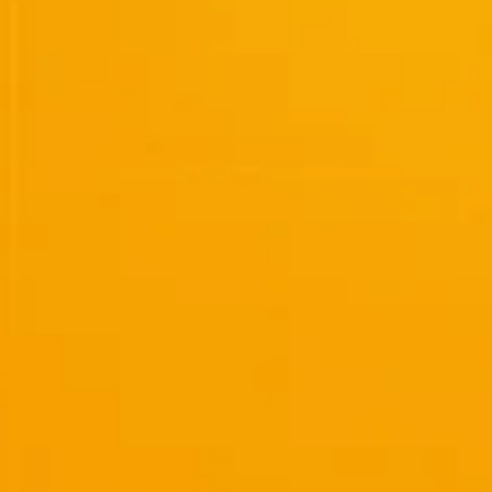
Curs Momentum
Tool St
Curs Swing Trading
Tool Ca
Curs Day Trading
Tool Ba
Curs Algo Trading
Tool M
Curs Growth Stocks
Curs Value Investin