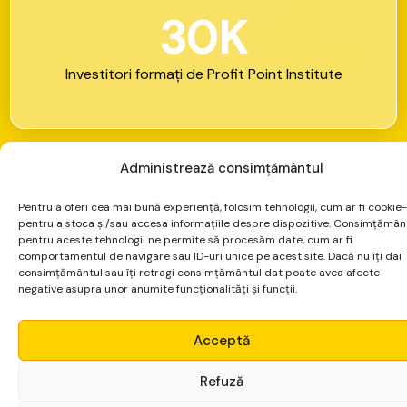
3
0
K
Investitori
formați
de
Profit
Point
Institute
★
CE
SUNT
DERIVATELE
D
e
r
i
v
a
t
e
l
e
—
c
e
l
e
m
a
i
p
u
t
e
r
n
i
c
e