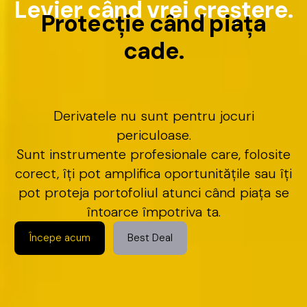
L
e
v
i
e
r
c
â
n
d
v
r
e
i
c
r
e
ș
t
e
r
e
.
P
r
o
t
e
c
ț
i
e
c
â
n
d
p
i
a
ț
a
c
a
d
e
.
Derivatele
nu
sunt
pentru
jocuri
periculoase.
Sunt
instrumente
profesionale
care,
folosite
corect,
îți
pot
amplifica
oportunitățile
sau
îți
pot
proteja
portofoliul
atunci
când
piața
se
întoarce
împotriva
ta.
Începe acum
Best Deal