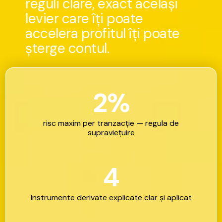
r
e
g
u
l
i
c
l
a
r
e
,
e
x
a
c
t
a
c
e
l
a
ș
i
l
e
v
i
e
r
c
a
r
e
î
ț
i
p
o
a
t
e
a
c
c
e
l
e
r
a
p
r
o
f
i
t
u
l
î
ț
i
p
o
a
t
e
ș
t
e
r
g
e
c
o
n
t
u
l
.
2
%
risc
maxim
per
tranzacție
—
regula
de
supraviețuire
4
Instrumente
derivate
explicate
clar
și
aplicat