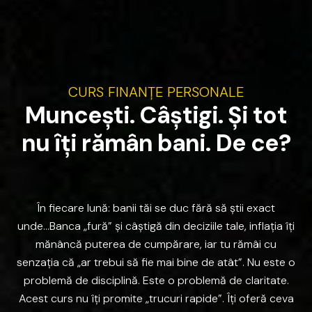
CURS
FINANȚE
PERSONALE
M
u
n
c
e
ș
t
i
.
C
â
ș
t
i
g
i
.
Ș
i
t
o
t
n
u
î
ț
i
r
ă
m
â
n
b
a
n
i
.
D
e
c
e
?
În
fiecare
lună:
banii
tăi
se
duc
fără
să
știi
exact
unde…Banca
„fură”
și
câștigă
din
deciziile
tale,
inflația
îți
mănâncă
puterea
de
cumpărare,
iar
tu
rămâi
cu
senzația
că
„ar
trebui
să
fie
mai
bine
de
atât”.
Nu
este
o
problemă
de
disciplină.
Este
o
problemă
de
claritate.
Acest
curs
nu
îți
promite
„trucuri
rapide”.
Îți
oferă
ceva