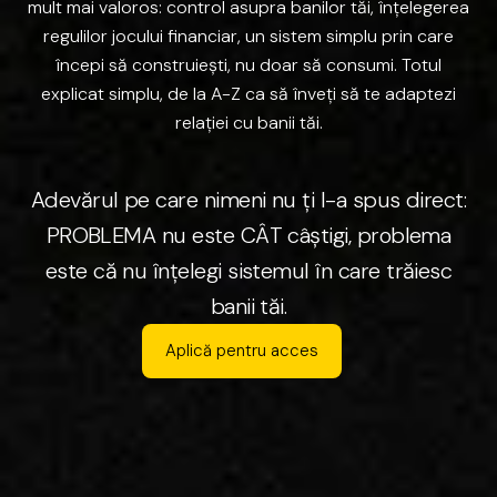
mult
mai
valoros:
control
asupra
banilor
tăi,
înțelegerea
regulilor
jocului
financiar,
un
sistem
simplu
prin
care
începi
să
construiești,
nu
doar
să
consumi.
Totul
explicat
simplu,
de
la
A-Z
ca
să
înveți
să
te
adaptezi
relației
cu
banii
tăi.
A
d
e
v
ă
r
u
l
p
e
c
a
r
e
n
i
m
e
n
i
n
u
ț
i
l
-
a
s
p
u
s
d
i
r
e
c
t
:
P
R
O
B
L
E
M
A
n
u
e
s
t
e
C
Â
T
c
â
ș
t
i
g
i
,
p
r
o
b
l
e
m
a
e
s
t
e
c
ă
n
u
î
n
ț
e
l
e
g
i
s
i
s
t
e
m
u
l
î
n
c
a
r
e
t
r
ă
i
e
s
c
b
a
n
i
i
t
ă
i
.
Aplică pentru acces