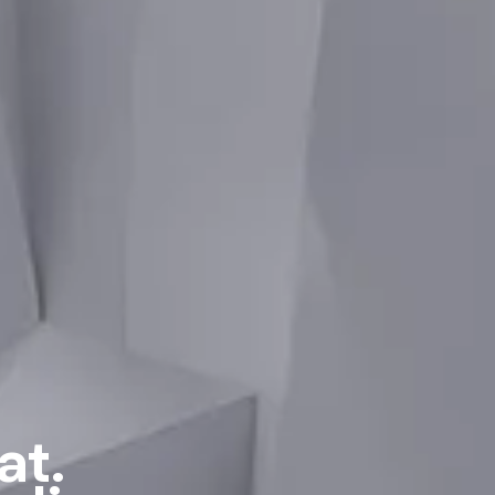
a
t
.