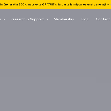
din Generația 350K. Înscrie-te GRATUIT și ia parte la mișcarea unei generații -
i
Research & Support
Membership
Blog
Contact
u Investițional
nitorul Pieței
Pastila Financiară Premium
e
reener ETF
Risc sau Oportunitate
reener Acțiuni
Q&A LIVE
eep Dive Stocks
Comunitate Premium
țiuni (DGI & DCF)
ality Check
Chat & Suport Mentor
tofoliului
rtfolio Tracking
1 la 1 Mentor
 & Execuție
rtofolii Mecanice
te
oboți EA MT5