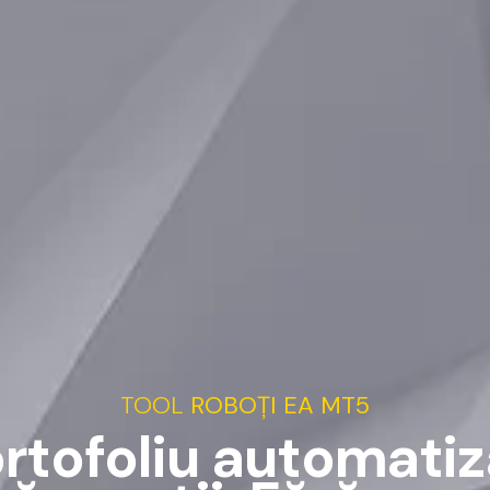
TOOL
ROBOȚI
EA
MT5
o
r
t
o
f
o
l
i
u
a
u
t
o
m
a
t
i
z