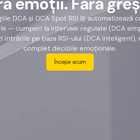
r
ă
e
m
o
ț
i
i
.
F
ă
r
ă
g
r
e
ș
iile
DCA
și
DCA
Spot
RSI
îți
automatizează
c
ile
—
cumperi
la
intervale
regulate
(DCA
sim
i
intrările
pe
baza
RSI-ului
(DCA
inteligent),
complet
deciziile
emoționale.
Începe acum