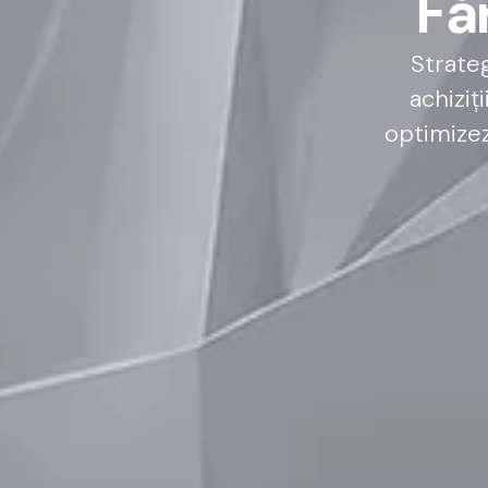
F
ă
Strateg
achiziți
optimizez