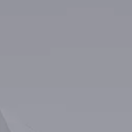
rategia AS
lendar Integrat
cktesting Portofoliu
omentum Score
g DCF