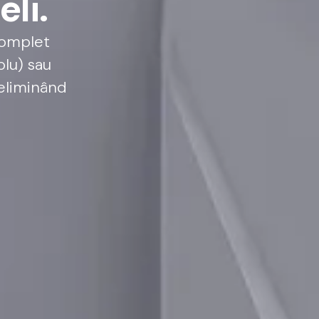
e
l
i
.
omplet
plu)
sau
eliminând