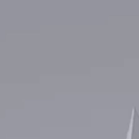
Curs Momentum
Tool St
Curs Swing Trading
Tool Ca
Curs Day Trading
Tool Ba
Curs Algo Trading
Tool M
Curs Growth Stocks
Curs Value Investin