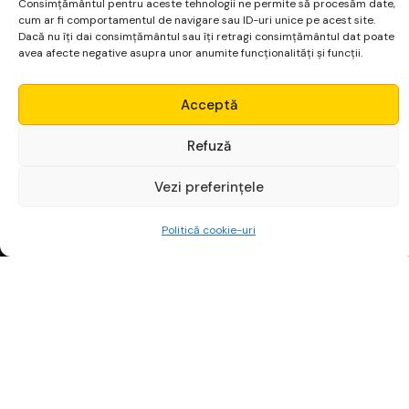
Politică cookie-uri
P
i
a
ț
a
f
i
n
a
n
c
i
a
r
ă
g
l
o
b
a
l
ă
p
r
o
d
u
c
e
z
i
l
n
i
c
m
i
i
d
e
d
a
t
e
.
D
a
r
9
5
%
s
u
n
t
z
g
o
m
o
t
.
M
o
n
i
t
o
r
u
l
P
i
e
ț
e
i
f
i
l
t
r
e
a
z
ă
ș
i
a
d
u
n
ă
d
o
a
r
i
n
d
i
c
a
t
o
r
i
i
c
a
r
e
c
o
n
t
e
a
z
ă
p
e
n
t
r
u
i
n
v
e
s
t
i
t
o
r
u
l
p
a
s
i
v
s
a
u
a
c
t
i
v
d
i
n
R
o
m
â
n
i
a
.
S
u
t
e
de
indici
globali