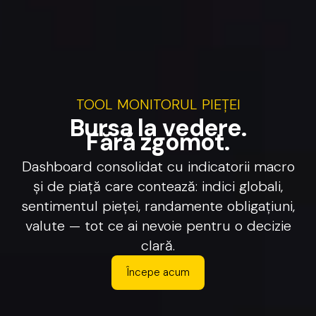
TOOL
MONITORUL
PIEȚEI
B
u
r
s
a
l
a
v
e
d
e
r
e
.
F
ă
r
ă
z
g
o
m
o
t
.
Dashboard
consolidat
cu
indicatorii
macro
și
de
piață
care
contează:
indici
globali,
sentimentul
pieței,
randamente
obligațiuni,
valute
—
tot
ce
ai
nevoie
pentru
o
decizie
clară.
Începe acum