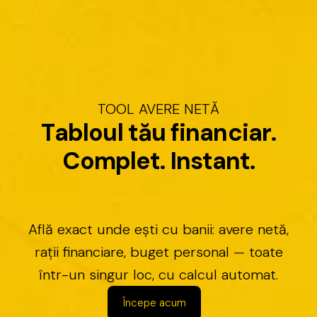
TOOL
AVERE
NETĂ
T
a
b
l
o
u
l
t
ă
u
f
i
n
a
n
c
i
a
r
.
C
o
m
p
l
e
t
.
I
n
s
t
a
n
t
.
Află
exact
unde
ești
cu
banii:
avere
netă,
rații
financiare,
buget
personal
—
toate
într-un
singur
loc,
cu
calcul
automat.
Începe acum