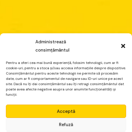
Administrează
consimțământul
Pentru a oferi cea mai bună experiență, folosim tehnologii, cum ar fi
cookie-uri, pentru a stoca și/sau accesa informațiile despre dispozitive.
Consimțământul pentru aceste tehnologii ne permite să procesăm
date, cum ar fi comportamentul de navigare sau ID-uri unice pe acest
site. Dacă nu îți dai consimțământul sau îți retragi consimțământul dat
poate avea afecte negative asupra unor anumite funcționalități și
funcții.
Micro Alpha
Acceptă
Login
Refuză