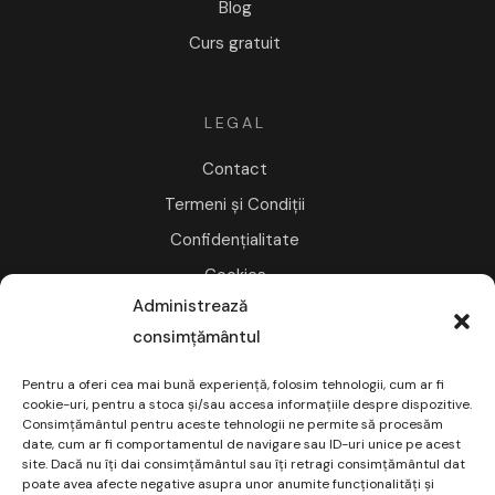
Blog
Curs gratuit
LEGAL
Contact
Termeni și Condiții
Confidențialitate
Cookies
Administrează
consimțământul
NEWSLETTER
Pentru a oferi cea mai bună experiență, folosim tehnologii, cum ar fi
Abonează-te la Pastila Financiară
cookie-uri, pentru a stoca și/sau accesa informațiile despre dispozitive.
Consimțământul pentru aceste tehnologii ne permite să procesăm
date, cum ar fi comportamentul de navigare sau ID-uri unice pe acest
site. Dacă nu îți dai consimțământul sau îți retragi consimțământul dat
Abonare
poate avea afecte negative asupra unor anumite funcționalități și