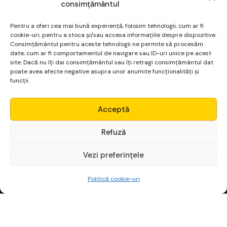
consimțământul
Pentru a oferi cea mai bună experiență, folosim tehnologii, cum ar fi
cookie-uri, pentru a stoca și/sau accesa informațiile despre dispozitive.
Consimțământul pentru aceste tehnologii ne permite să procesăm
date, cum ar fi comportamentul de navigare sau ID-uri unice pe acest
site. Dacă nu îți dai consimțământul sau îți retragi consimțământul dat
poate avea afecte negative asupra unor anumite funcționalități și
funcții.
Micro Alpha
Acceptă
Login
Refuză
Vezi preferințele
Începe gratuit
Politică cookie-uri
I
n
v
e
s
t
i
t
o
r
i
i
c
a
r
e
c
â
ș
t
i
g
ă