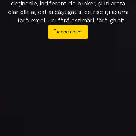
deținerile,
indiferent
de
broker,
și
îți
arată
clar
cât
ai,
cât
ai
câștigat
și
ce
risc
îți
asumi
—
fără
excel-uri,
fără
estimări,
fără
ghicit.
Începe acum