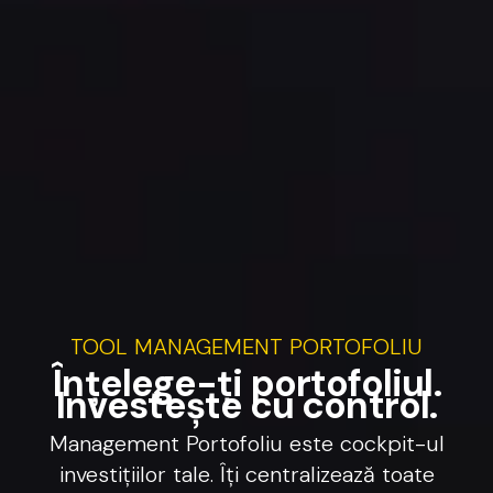
TOOL
MANAGEMENT
PORTOFOLIU
Î
n
ț
e
l
e
g
e
-
ț
i
p
o
r
t
o
f
o
l
i
u
l
.
I
n
v
e
s
t
e
ș
t
e
c
u
c
o
n
t
r
o
l
.
Management
Portofoliu
este
cockpit-ul
investițiilor
tale.
Îți
centralizează
toate