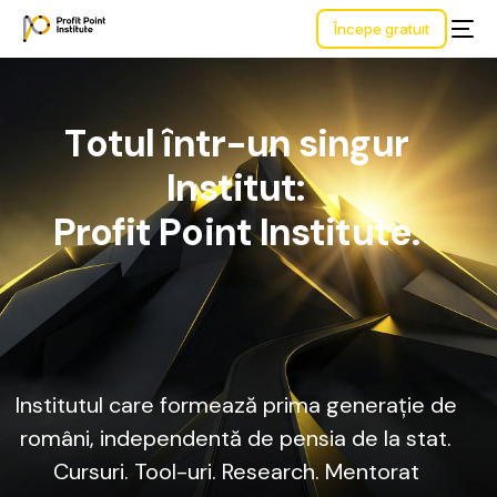
Începe gratuit
T
o
t
u
l
î
n
t
r
-
u
n
s
i
n
g
u
r
I
n
s
t
i
t
u
t
:
P
r
o
f
i
t
P
o
i
n
t
I
n
s
t
i
t
u
t
e
.
Institutul
care
formează
prima
generație
de
români,
independentă
de
pensia
de
la
stat.
Cursuri.
Tool-uri.
Research.
Mentorat