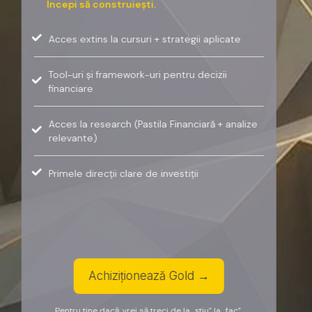
Începi să construiești.
Acces extins la cursuri + strategii aplicate
Tool-uri și framework-uri pentru decizii
financiare
Acces la research (Pastila Financiară + analize
relevante)
Primele direcții clare de investiții
Achiziționează Gold →
Pentru tine dacă: vrei să treci de la „știu” la „fac”.