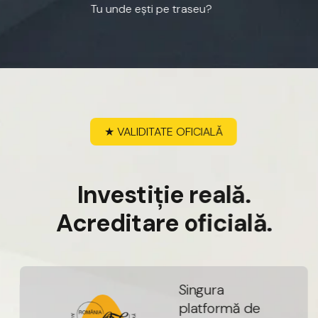
Tu
unde
ești
pe
traseu?
★
VALIDITATE
OFICIALĂ
I
n
v
e
s
t
i
ț
i
e
r
e
a
l
ă
.
A
c
r
e
d
i
t
a
r
e
o
f
i
c
i
a
l
ă
.
S
i
n
g
u
r
a
p
l
a
t
f
o
r
m
ă
d
e