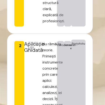
structură
clară,
explicată
de
profesioniști.
Aplicație
TOOL-
Nu
rămâi
la
Portofoliu
2
Calculatoare
Screener-
URI
e
Ghidată
teorie.
Primești
instrumente
concrete
prin
care
aplici:
calculezi,
analizezi,
iei
decizii.
Îți
construiești