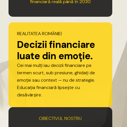
financiară
reală
până
în
2030
REALITATEA
ROMÂNIEI
D
e
c
i
z
i
i
f
i
n
a
n
c
i
a
r
e
l
u
a
t
e
d
i
n
e
m
o
ț
i
e
.
Cei
mai
mulți
iau
decizii
financiare
pe
termen
scurt,
sub
presiune,
ghidați
de
emoție
sau
context
—
nu
de
strategie.
Educația
financiară
lipsește
cu
desăvârșire.
OBIECTIVUL
NOSTRU