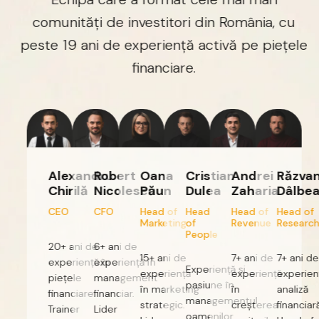
comunități
de
investitori
din
România,
cu
peste
19
ani
de
experiență
activă
pe
piețele
financiare.
Alexandru
Robert
Oana
Cristian
Andrei
Răzvan
Chirilă
Nicolescu
Păun
Dulea
Zaharia
Dâlbea
CEO
CFO
Head
of
Head
Head
of
Head
of
Marketing
of
Revenue
Research
People
20+
ani
de
6+
ani
de
15+
ani
de
7+
ani
de
7+
ani
de
experiență
experiență
în
în
Experiență
și
experiență
experiență
experiență
piețele
management
pasiune
în
în
marketing
în
analiză
financiare.
financiar.
managementul
strategic.
creșterea
financiară.
Trainer
Lider
oamenilor.