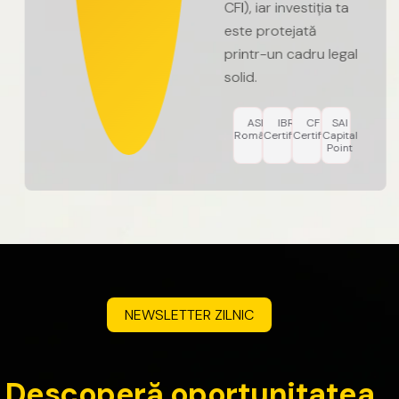
CFI),
iar
investiția
ta
este
protejată
printr-un
cadru
legal
solid.
ASF
IBR
CFI
SAI
România
Certified
Certified
Capital
Point
NEWSLETTER
ZILNIC
D
e
s
c
o
p
e
r
ă
o
p
o
r
t
u
n
i
t
a
t
e
a