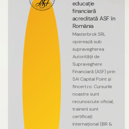
e
d
u
c
a
ț
i
e
f
i
n
a
n
c
i
a
r
ă
a
c
r
e
d
i
t
a
t
ă
A
S
F
î
n
R
o
m
â
n
i
a
Masterbrok
SRL
operează
sub
supravegherea
Autorității
de
Supraveghere
Financiară
(ASF)
prin
SAI
Capital
Point
și
fincert.ro.
Cursurile
noastre
sunt
recunoscute
oficial,
trainerii
sunt
certificați
internațional
(IBR
&