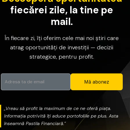
f
i
e
c
ă
r
e
i
z
i
l
e
,
l
a
t
i
n
e
p
e
m
a
i
l
.
În
fiecare
zi,
îți
oferim
cele
mai
noi
știri
care
atrag
oportunități
de
investiții
—
decizii
strategice,
pentru
profit.
Mă abonez
„Vreau
să
profit
la
maximum
de
ce
ne
oferă
piața.
Informația
potrivită
îți
aduce
portofoliile
pe
plus.
Asta
înseamnă
Pastila
Financiară.”