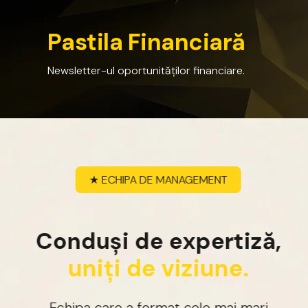
P
a
s
t
i
l
a
F
i
n
a
n
c
i
a
r
ă
Newsletter-ul
oportunităților
financiare.
★
ECHIPA
DE
MANAGEMENT
C
o
n
d
u
ș
i
d
e
e
x
p
e
r
t
i
z
ă
,
u
n
i
ț
i
d
e
v
i
z
i
u
n
e
.
Echipa
care
a
format
cele
mai
mari