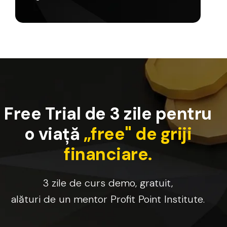
F
r
e
e
T
r
i
a
l
d
e
3
z
i
l
e
p
e
n
t
r
u
o
v
i
a
ț
ă
„
f
r
e
e
"
d
e
g
r
i
j
i
f
i
n
a
n
c
i
a
r
e
.
3
zile
de
curs
demo,
gratuit,
alături
de
un
mentor
Profit
Point
Institute.