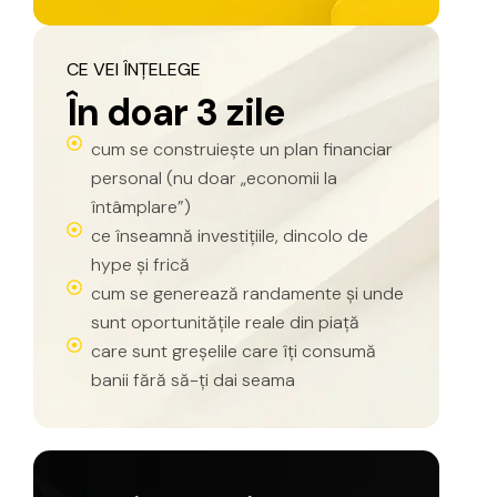
CE
VEI
ÎNȚELEGE
Î
n
d
o
a
r
3
z
i
l
e
cum se construiește un plan financiar
personal (nu doar „economii la
întâmplare”)
ce înseamnă investițiile, dincolo de
hype și frică
cum se generează randamente și unde
sunt oportunitățile reale din piață
care sunt greșelile care îți consumă
banii fără să-ți dai seama