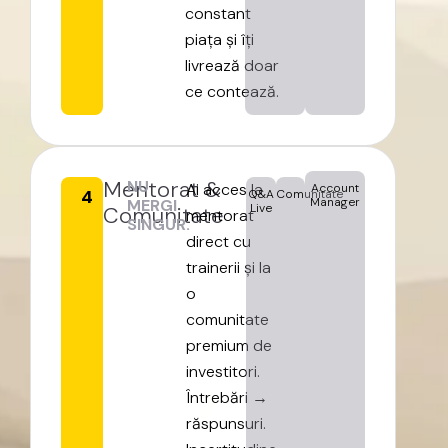
constant
piața
și
îți
livrează
doar
ce
contează.
Mentorat
&
NU
Ai
acces
la
Account
4
Q&A
Comunitate
Manager
MERGI
Live
Comunitate
mentorat
SINGUR.
direct
cu
trainerii
și
la
o
comunitate
premium
de
investitori.
Întrebări
→
răspunsuri.