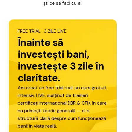
ști
ce
să
faci
cu
ei.
FREE
TRIAL
·
3
ZILE
LIVE
Î
n
a
i
n
t
e
s
ă
i
n
v
e
s
t
e
ș
t
i
b
a
n
i
,
i
n
v
e
s
t
e
ș
t
e
3
z
i
l
e
î
n
c
l
a
r
i
t
a
t
e
.
Am
creat
un
free
trial
real:
un
curs
gratuit,
intensiv,
LIVE,
susținut
de
traineri
certificați
internațional
(IBR
&
CFI),
în
care
nu
primești
teorie
generală
—
ci
o
structură
clară
despre
cum
funcționează
banii
în
viața
reală.