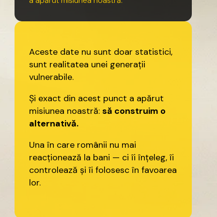
a
apărut
misiunea
noastră.
Aceste
date
nu
sunt
doar
statistici,
sunt
realitatea
unei
generații
vulnerabile.
Și
exact
din
acest
punct
a
apărut
misiunea
noastră:
să
construim
o
alternativă.
Una
în
care
românii
nu
mai
reacționează
la
bani
—
ci
îi
înțeleg,
îi
controlează
și
îi
folosesc
în
favoarea
lor.