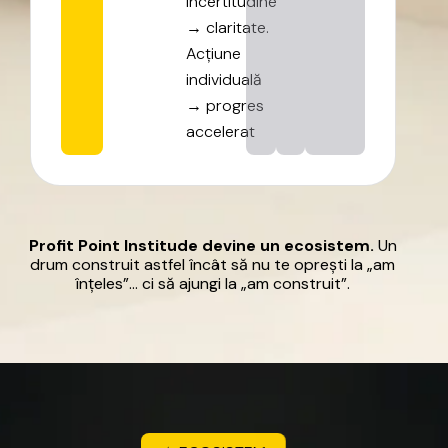
Incertitudine
→
claritate.
Acțiune
individuală
→
progres
accelerat
Profit
Point
Institude
devine
un
ecosistem.
Un
drum
construit
astfel
încât
să
nu
te
oprești
la
„am
înțeles”…
ci
să
ajungi
la
„am
construit”.