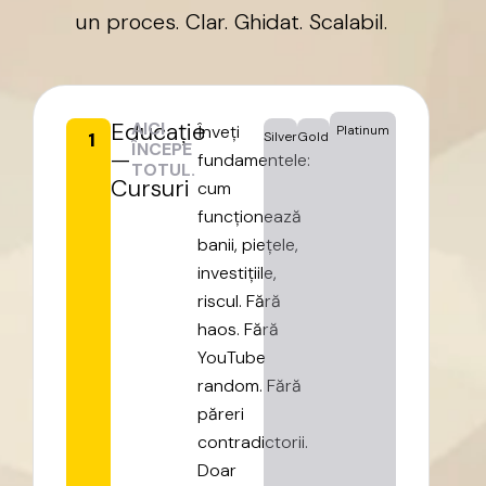
un
proces.
Clar.
Ghidat.
Scalabil.
Educație
AICI
Înveți
Platinum
1
Silver
Gold
ÎNCEPE
—
fundamentele:
TOTUL.
Cursuri
cum
funcționează
banii,
piețele,
investițiile,
riscul.
Fără
haos.
Fără
YouTube
random.
Fără
păreri
contradictorii.
Doar