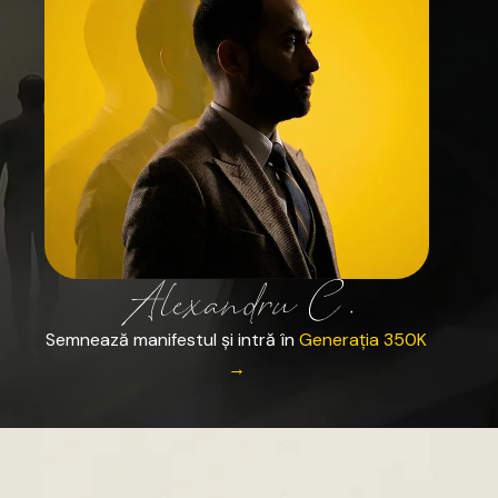
Semnează
manifestul
și
intră
în
Generația
350K
→