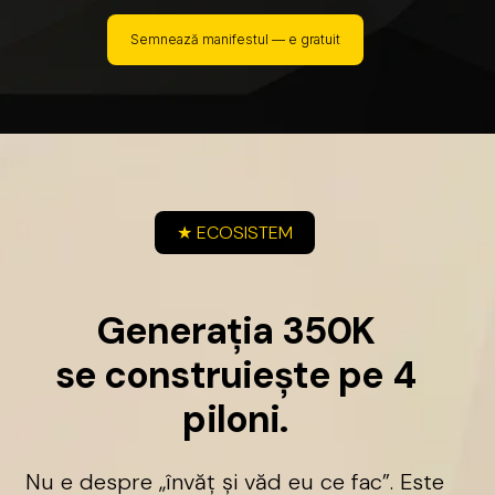
Semnează manifestul — e gratuit
★
ECOSISTEM
G
e
n
e
r
a
ț
i
a
3
5
0
K
s
e
c
o
n
s
t
r
u
i
e
ș
t
e
p
e
4
p
i
l
o
n
i
.
Nu
e
despre
„învăț
și
văd
eu
ce
fac”.
Este