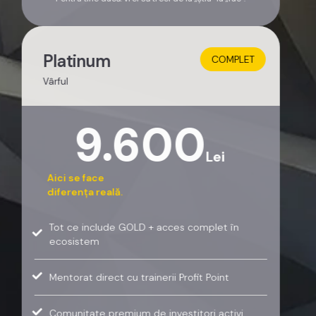
Platinum
COMPLET
Vârful
9.600
Lei
Aici se face
diferența reală.
Tot ce include GOLD + acces complet în
ecosistem
Mentorat direct cu trainerii Profit Point
Comunitate premium de investitori activi