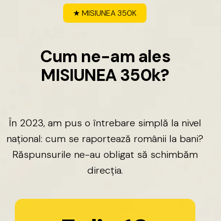
★
MISIUNEA
350K
C
u
m
n
e
-
a
m
a
l
e
s
M
I
S
I
U
N
E
A
3
5
0
k
?
În
2023,
am
pus
o
întrebare
simplă
la
nivel
național:
cum
se
raportează
românii
la
bani?
Răspunsurile
ne-au
obligat
să
schimbăm
direcția.