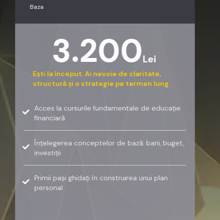
Baza
3.200
Lei
Ești la început. Ai nevoie de claritate,
structură și o strategie pe termen lung.
Acces la cursurile fundamentale de educație
financiară
Înțelegerea conceptelor de bază: bani, buget,
investiții
Primii pași ghidați în construirea unui plan
personal