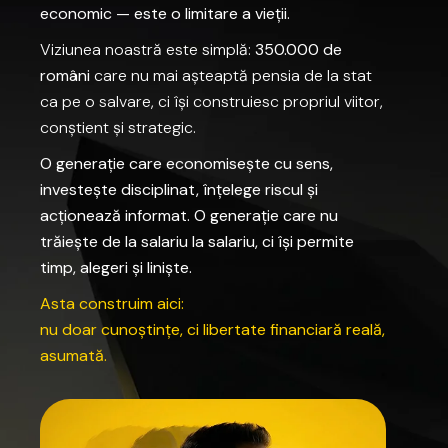
economic
—
este
o
limitare
a
vieții.
Viziunea
noastră
este
simplă:
350.000
de
români
care
nu
mai
așteaptă
pensia
de
la
stat
ca
pe
o
salvare,
ci
își
construiesc
propriul
viitor,
conștient
și
strategic.
O
generație
care
economisește
cu
sens,
investește
disciplinat,
înțelege
riscul
și
acționează
informat.
O
generație
care
nu
trăiește
de
la
salariu
la
salariu,
ci
își
permite
timp,
alegeri
și
liniște.
Asta
construim
aici:
nu
doar
cunoștințe,
ci
libertate
financiară
reală,
asumată.