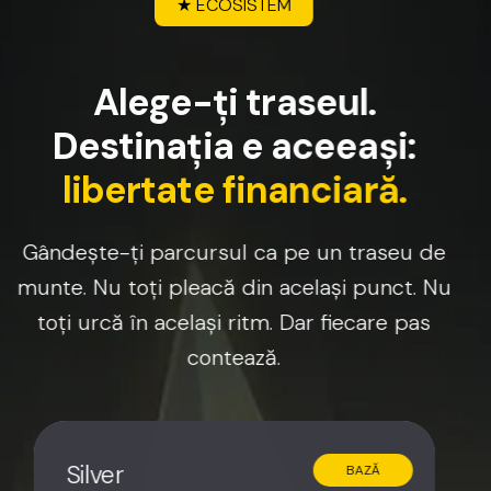
★
ECOSISTEM
A
l
e
g
e
-
ț
i
t
r
a
s
e
u
l
.
D
e
s
t
i
n
a
ț
i
a
e
a
c
e
e
a
ș
i
:
l
i
b
e
r
t
a
t
e
f
i
n
a
n
c
i
a
r
ă
.
Gândește-ți
parcursul
ca
pe
un
traseu
de
munte.
Nu
toți
pleacă
din
același
punct.
Nu
toți
urcă
în
același
ritm.
Dar
fiecare
pas
contează.
Silver
BAZĂ