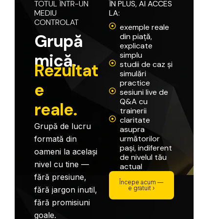
TOTUL
ÎNTR-UN
ÎN
PLUS,
AI
ACCES
MEDIU
LA:
CONTROLAT
exemple reale
G
r
u
p
ă
din piață,
explicate
m
i
c
ă
.
simplu
studii de caz și
R
e
z
u
l
t
a
t
simulări
practice
e
sesiuni live de
Q&A cu
r
e
a
l
e
.
trainerii
claritate
Grupă
de
lucru
asupra
următorilor
formată
din
pași, indiferent
oameni
la
același
de nivelul tău
nivel
cu
tine
—
actual
fără
presiune,
Începe acum —
e gratuit ›
fără
jargon
inutil,
fără
promisiuni
goale.