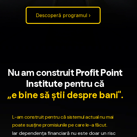
Descoperă programul ›
N
u
a
m
c
o
n
s
t
r
u
i
t
P
r
o
f
i
t
P
o
i
n
t
I
n
s
t
i
t
u
t
e
p
e
n
t
r
u
c
ă
„
e
b
i
n
e
s
ă
ș
t
i
i
d
e
s
p
r
e
b
a
n
i
"
.
L
-
a
m
c
o
n
s
t
r
u
i
t
p
e
n
t
r
u
c
ă
s
i
s
t
e
m
u
l
a
c
t
u
a
l
n
u
m
a
i
p
o
a
t
e
s
u
s
ț
i
n
e
p
r
o
m
i
s
i
u
n
i
l
e
p
e
c
a
r
e
l
e
-
a
f
ă
c
u
t
.
Iar
dependența
financiară
nu
este
doar
un
risc