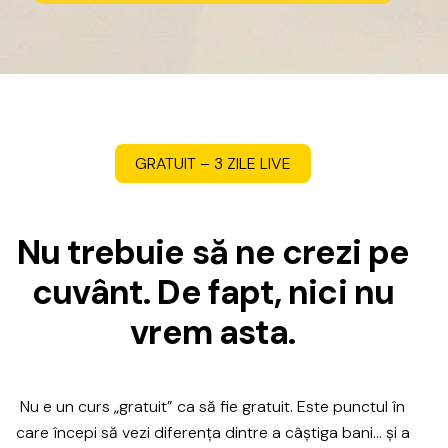
GRATUIT
–
3
ZILE
LIVE
N
u
t
r
e
b
u
i
e
s
ă
n
e
c
r
e
z
i
p
e
c
u
v
â
n
t
.
D
e
f
a
p
t
,
n
i
c
i
n
u
v
r
e
m
a
s
t
a
.
Nu
e
un
curs
„gratuit”
ca
să
fie
gratuit.
Este
punctul
în
care
începi
să
vezi
diferența
dintre
a
câștiga
bani…
și
a