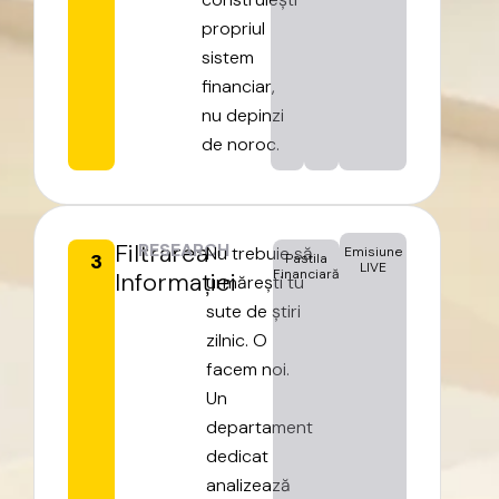
propriul
sistem
financiar,
nu
depinzi
de
noroc.
Filtrarea
RESEARCH
Nu
trebuie
să
Emisiune
3
Pastila
LIVE
Financiară
Informației
urmărești
tu
sute
de
știri
zilnic.
O
facem
noi.
Un
departament
dedicat
analizează