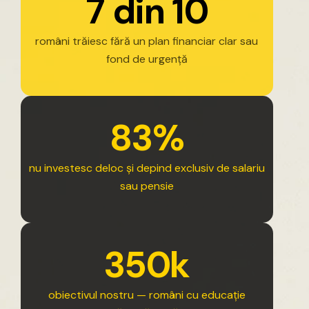
7
d
i
n
1
0
români
trăiesc
fără
un
plan
financiar
clar
sau
fond
de
urgență
8
3
%
nu
investesc
deloc
și
depind
exclusiv
de
salariu
sau
pensie
3
5
0
k
obiectivul
nostru
—
români
cu
educație