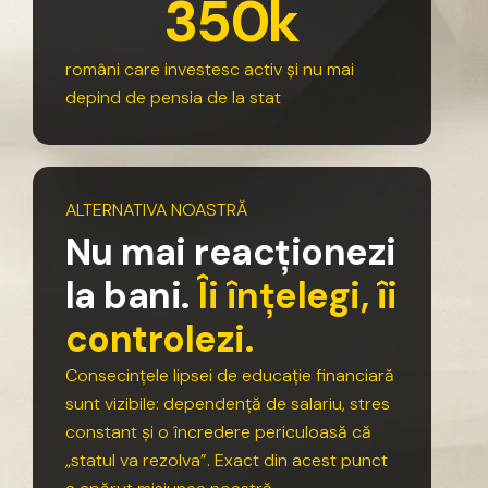
3
5
0
k
români
care
investesc
activ
și
nu
mai
depind
de
pensia
de
la
stat
ALTERNATIVA
NOASTRĂ
N
u
m
a
i
r
e
a
c
ț
i
o
n
e
z
i
l
a
b
a
n
i
.
Î
i
î
n
ț
e
l
e
g
i
,
î
i
c
o
n
t
r
o
l
e
z
i
.
Consecințele
lipsei
de
educație
financiară
sunt
vizibile:
dependență
de
salariu,
stres
constant
și
o
încredere
periculoasă
că
„statul
va
rezolva”.
Exact
din
acest
punct