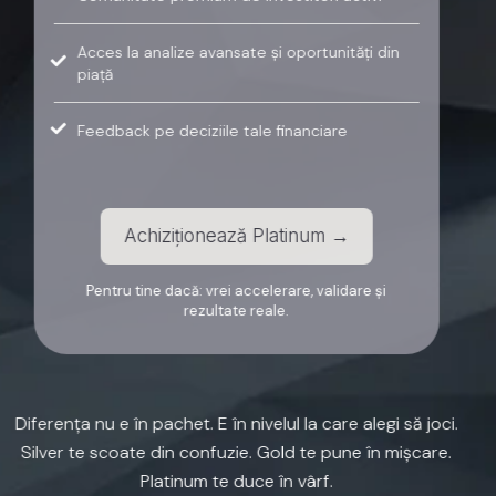
Acces la analize avansate și oportunități din
piață
Feedback pe deciziile tale financiare
Achiziționează Platinum →
Pentru tine dacă: vrei accelerare, validare și
rezultate reale.
Diferența
nu
e
în
pachet.
E
în
nivelul
la
care
alegi
să
joci.
Silver
te
scoate
din
confuzie.
Gold
te
pune
în
mișcare.
Platinum
te
duce
în
vârf.