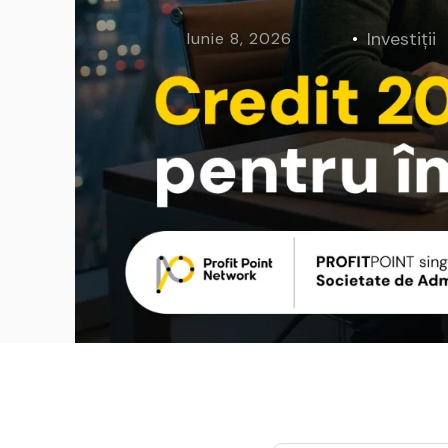
Curs Momentum
Tool St
Investiții
Iunie 8, 2026
Curs Swing Trading
Tool Ca
Curs Day Trading
Tool Ba
Curs Algo Trading
Tool M
Curs Growth Stocks
Curs Value Investin