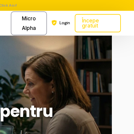
Click Aici!
Micro
Începe
Login
gratuit
Alpha
 pentru