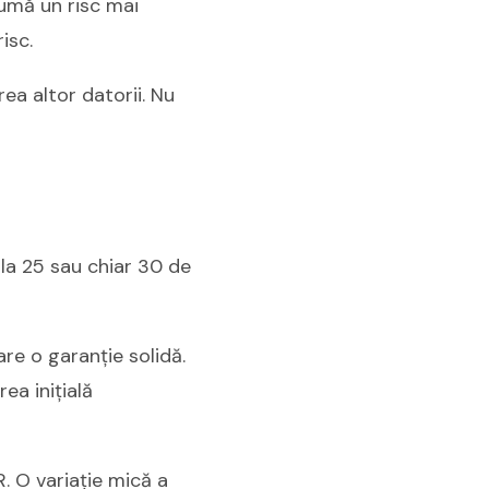
umă un risc mai
isc.
ea altor datorii. Nu
 la 25 sau chiar 30 de
e o garanție solidă.
ea inițială
. O variație mică a