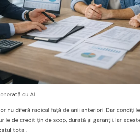
generată cu AI
or nu diferă radical față de anii anteriori. Dar condițiil
urile de credit țin de scop, durată și garanții. Iar acest
stul total.