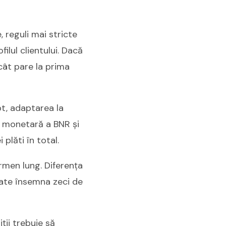
, reguli mai stricte
ilul clientului. Dacă
ât pare la prima
t, adaptarea la
ca monetară a BNR și
plăti în total.
ermen lung. Diferența
oate însemna zeci de
ții trebuie să