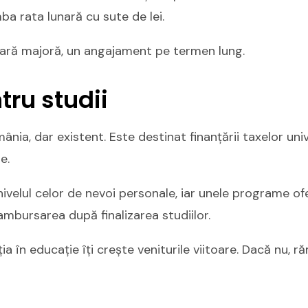
a rata lunară cu sute de lei.
ciară majoră, un angajament pe termen lung.
tru studii
mânia, dar existent. Este destinat finanțării taxelor uni
e.
nivelul celor de nevoi personale, iar unele programe o
rambursarea după finalizarea studiilor.
ția în educație îți crește veniturile viitoare. Dacă nu,