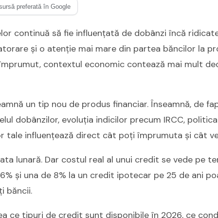
sursă preferată în Google
lor continuă să fie influențată de dobânzi încă ridicate
torare și o atenție mai mare din partea băncilor la prof
n împrumut, contextul economic contează mai mult dec
eamnă un tip nou de produs financiar. Înseamnă, de fap
velul dobânzilor, evoluția indicilor precum IRCC, politi
or tale influențează direct cât poți împrumuta și cât vei 
rata lunară. Dar costul real al unui credit se vede pe t
6% și una de 8% la un credit ipotecar pe 25 de ani p
ți băncii.
a ce tipuri de credit sunt disponibile în 2026, ce condi