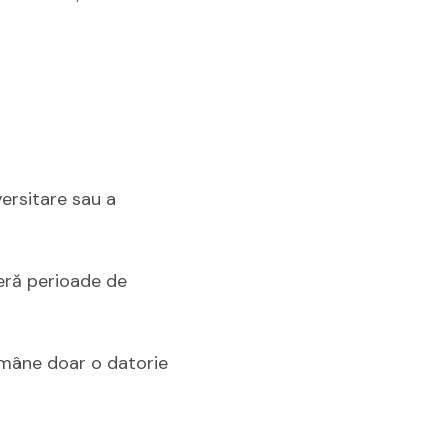
versitare sau a
feră perioade de
 rămâne doar o datorie