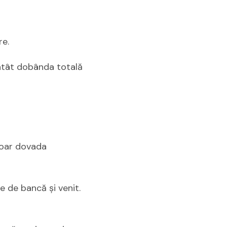
re.
atât dobânda totală
 doar dovada
ie de bancă și venit.