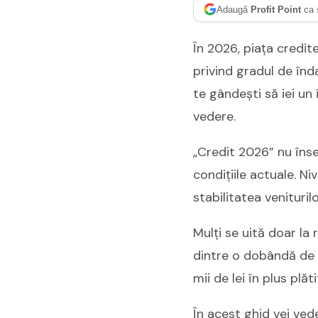
Adaugă
Profit Point
ca 
În 2026, piața credite
privind gradul de înda
te gândești să iei u
vedere.
„Credit 2026” nu îns
condițiile actuale. Ni
stabilitatea venituril
Mulți se uită doar la 
dintre o dobândă de 
mii de lei în plus plăti
În acest ghid vei vede