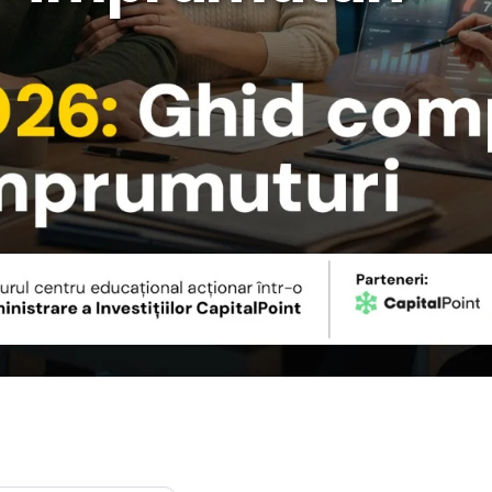
rategia AS
lendar Integrat
cktesting Portofoliu
omentum Score
g DCF