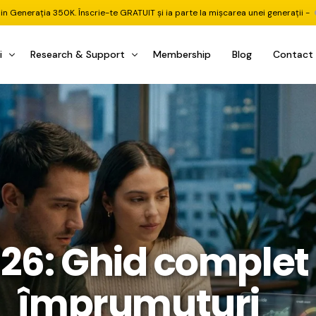
din Generația 350K. Înscrie-te GRATUIT și ia parte la mișcarea unei generații -
i
Research & Support
Membership
Blog
Contact
u Investițional
nitorul Pieței
Pastila Financiară Premium
e
reener ETF
Risc sau Oportunitate
reener Acțiuni
Q&A LIVE
eep Dive Stocks
Comunitate Premium
țiuni (DGI & DCF)
ality Check
Chat & Suport Mentor
026: Ghid complet
tofoliului
rtfolio Tracking
1 la 1 Mentor
 & Execuție
rtofolii Mecanice
împrumuturi
te
oboți EA MT5