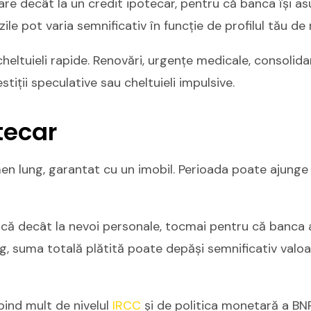
e decât la un credit ipotecar, pentru că banca își as
le pot varia semnificativ în funcție de profilul tău de r
heltuieli rapide. Renovări, urgențe medicale, consolidar
stiții speculative sau cheltuieli impulsive.
tecar
en lung, garantat cu un imobil. Perioada poate ajunge
ă decât la nevoi personale, tocmai pentru că banca ar
g, suma totală plătită poate depăși semnificativ valoar
epind mult de nivelul
IRCC
și de politica monetară a BNR