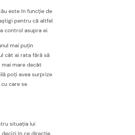
tău este în funcție de
știgi pentru că altfel
a control asupra ei.
unul mai puțin
l cât ai rata fără să
fi mai mare decât
ilă poți avea surprize
a cu care se
ru situația lui
decizi în ce direcție