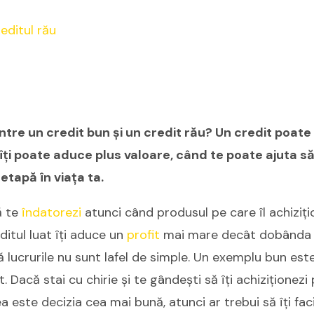
ntre un credit bun și un credit rău? Un credit poate
îți poate aduce plus valoare, când te poate ajuta s
etapă în viața ta.
ă te
îndatorezi
atunci când produsul pe care îl achizițio
ditul luat îți aduce un
profit
mai mare decât dobânda p
ă lucrurile nu sunt lafel de simple. Un exemplu bun este
t. Dacă stai cu chirie și te gândești să îți achiziționezi
a este decizia cea mai bună, atunci ar trebui să îți faci