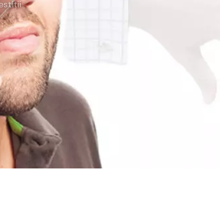
estiții
rategia AS
lendar Integrat
cktesting Portofoliu
omentum Score
g DCF