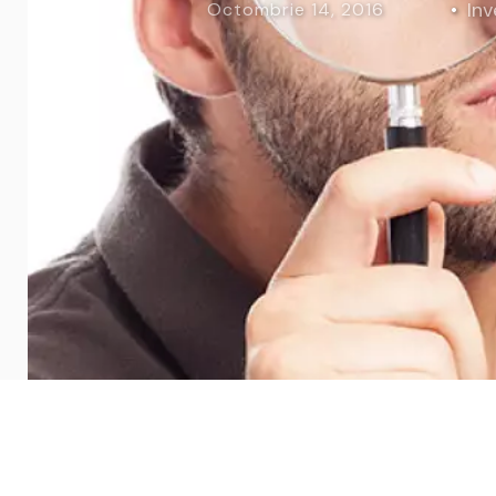
Inv
Octombrie 14, 2016
Curs Momentum
Tool St
Curs Swing Trading
Tool Ca
Curs Day Trading
Tool Ba
Curs Algo Trading
Tool M
Curs Growth Stocks
Curs Value Investin