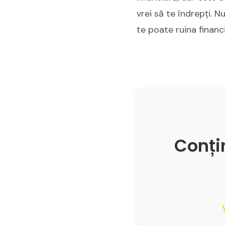
vrei să te îndrepți. N
te poate ruina financi
Conțin