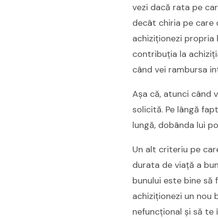
vezi dacă rata pe car
decât chiria pe care 
achiziționezi propria 
contribuția la achiziț
când vei rambursa int
Așa că, atunci când v
solicită. Pe lângă fa
lungă, dobânda lui po
Un alt criteriu pe car
durata de viață a bun
bunului este bine să 
achiziționezi un nou 
nefuncțional și să te