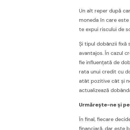
Un alt reper după car
moneda în care este l
te expui riscului de s
Și tipul dobânzii fix
avantajos. În cazul cr
fie influențată de d
rata unui credit cu d
atât pozitive cât și n
actualizează dobânda
Urmăreşte-ne şi pe
În final, fiecare deci
financiară, dar este b