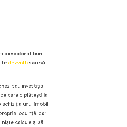
 fi considerat bun
ă te
dezvolți
sau să
nezi sau investiția
e care o plătești la
 achiziția unui imobil
 propria locuință, dar
 niște calcule și să