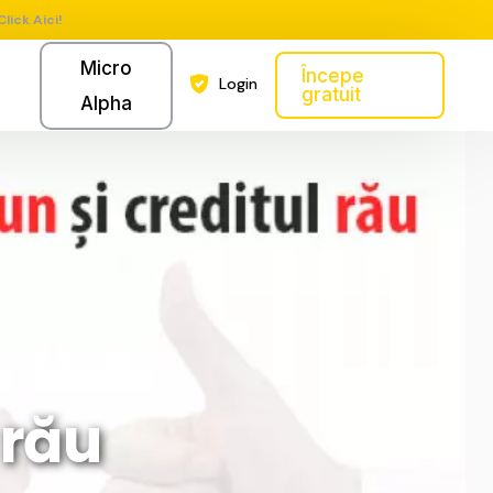
Click Aici!
Micro
Începe
Login
gratuit
Alpha
 rău