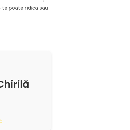
e te poate ridica sau
Chirilă
»