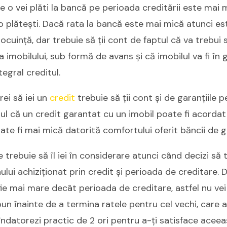
e o vei plăti la bancă pe perioada creditării este mai
o plătești. Dacă rata la bancă este mai mică atunci est
locuință, dar trebuie să ții cont de faptul că va trebui s
ia imobilului, sub formă de avans și că imobilul va fi în
egral creditul.
rei să iei un
credit
trebuie să ții cont și de garanțiile 
ptul că un credit garantat cu un imobil poate fi acorda
ate fi mai mică datorită comfortului oferit băncii de 
e trebuie să îl iei în considerare atunci când decizi să
ului achiziționat prin credit și perioada de creditare. 
fie mai mare decât perioada de creditare, astfel nu vei 
bun înainte de a termina ratele pentru cel vechi, care 
 îndatorezi practic de 2 ori pentru a-ți satisface aceea