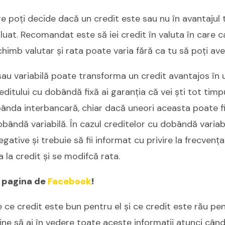
e poți decide dacă un credit este sau nu în avantajul 
uat. Recomandat este să iei credit în valuta în care ca
chimb valutar și rata poate varia fără ca tu să poți ave
ă sau variabilă poate transforma un credit avantajos în 
editului cu dobândă fixă ai garanția că vei ști tot timpu
obânda interbancară, chiar dacă uneori aceasta poate 
obândă variabilă. În cazul creditelor cu dobândă variab
egative și trebuie să fii informat cu privire la frecvenț
 la credit și se modifcă rata.
 pagina de
Facebook
!
de ce credit este bun pentru el și ce credit este rău pent
ine să ai în vedere toate aceste informații atunci când 