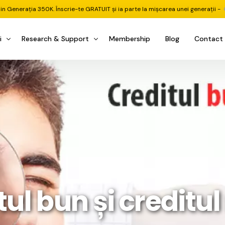
din Generația 350K. Înscrie-te GRATUIT și ia parte la mișcarea unei generații -
i
Research & Support
Membership
Blog
Contact
u Investițional
nitorul Pieței
Pastila Financiară Premium
e
reener ETF
Risc sau Oportunitate
reener Acțiuni
Q&A LIVE
eep Dive Stocks
Comunitate Premium
țiuni (DGI & DCF)
ality Check
Chat & Suport Mentor
tofoliului
rtfolio Tracking
1 la 1 Mentor
ul bun și creditul
 & Execuție
rtofolii Mecanice
te
oboți EA MT5