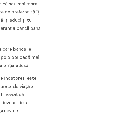
 mică sau mai mare
e de preferat să îți
ă îți aduci și tu
 garanția băncii până
pe care banca le
t pe o perioadă mai
garanția adusă.
 te îndatorezi este
Durata de viață a
fi nevoit să
a devenit deja
și nevoie.