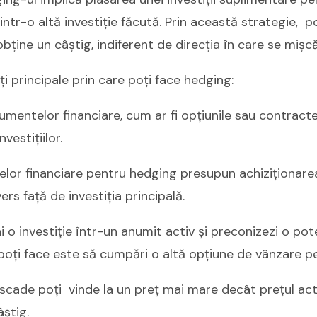
intr-o altă investiție făcută. Prin această strategie, p
bține un câștig, indiferent de direcția în care se mișcă
i principale prin care poți face hedging:
trumentelor financiare, cum ar fi opțiunile sau contracte
nvestițiilor.
telor financiare pentru hedging presupun achiziționare
rs față de investiția principală.
 o investiție într-un anumit activ și preconizezi o pot
 poți face este să cumpări o altă opțiune de vânzare pe
 scade poți vinde la un preț mai mare decât prețul actu
âștig.