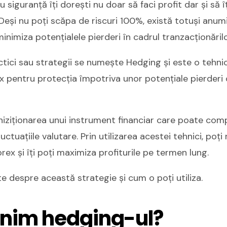
 siguranță îți dorești nu doar să faci profit dar și să î
? Deși nu poți scăpa de riscuri 100%, există totuși anum
inimiza potențialele pierderi în cadrul tranzacționărilo
tici sau strategii se numește Hedging și este o tehnică
x pentru protecția împotriva unor potențiale pierderi
hiziționarea unui instrument financiar care poate com
uctuațiile valutare. Prin utilizarea acestei tehnici, poți
rex și îți poți maximiza profiturile pe termen lung.
e despre această strategie și cum o poți utiliza.
nim hedging-ul?