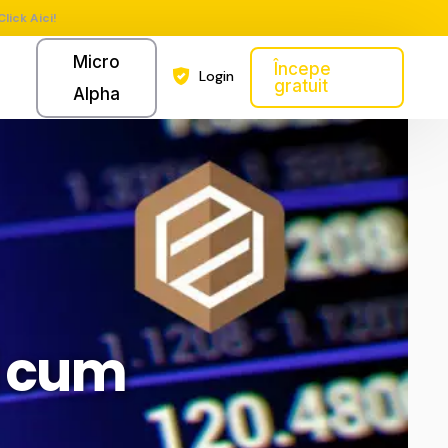
Click Aici!
Micro
Începe
Login
gratuit
Alpha
i cum