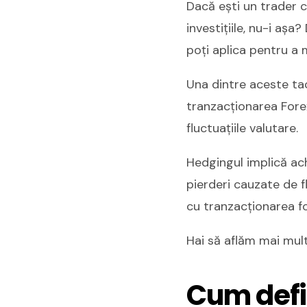
Dacă ești un trader cu
investițiile, nu-i așa
poți aplica pentru a m
Una dintre aceste tac
tranzacționarea Fore
fluctuațiile valutare.
Hedgingul implică ac
pierderi cauzate de fl
cu tranzacționarea fo
Hai să aflăm mai mult
Cum defi