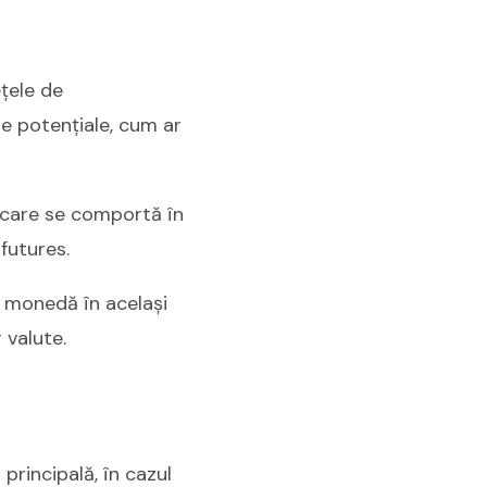
ețele de
le potențiale, cum ar
 care se comportă în
futures.
ă monedă în același
 valute.
 principală, în cazul