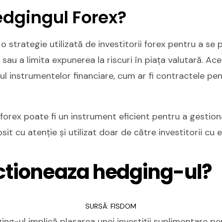
edgingul Forex?
o strategie utilizată de investitorii forex pentru a se
 sau a limita expunerea la riscuri în piața valutară. Ac
iul instrumentelor financiare, cum ar fi contractele pen
forex poate fi un instrument eficient pentru a gestiona 
osit cu atenție și utilizat doar de către investitorii cu 
tioneaza hedging-ul?
SURSĂ: FISDOM
ing-ul implică plasarea unei investiții suplimentare 