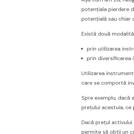
potențiala pierdere d
potențială sau chiar o
Există două modalităț
prin utilizarea ins
prin diversificarea i
Utilizarea instrumen
care se comportă inve
Spre exemplu, dacă ai
prețului acestuia, ce
Dacă prețul activului
permite să obții un c