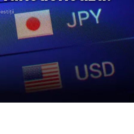
rategia AS
estiții
lendar Integrat
cktesting Portofoliu
omentum Score
g DCF