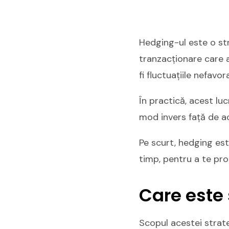
Hedging-ul este o stra
tranzacționare care a
fi fluctuațiile nefavor
În practică, acest l
mod invers față de act
Pe scurt, hedging est
timp, pentru a te prot
Care este 
Scopul acestei strateg