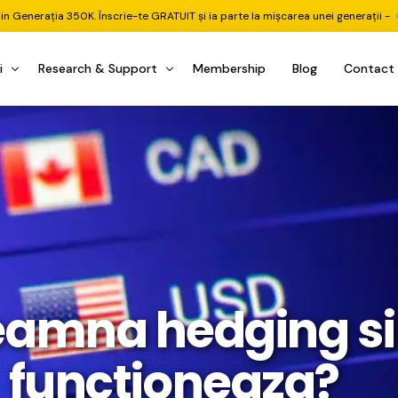
din Generația 350K. Înscrie-te GRATUIT și ia parte la mișcarea unei generații -
i
Research & Support
Membership
Blog
Contact
u Investițional
nitorul Pieței
Pastila Financiară Premium
e
reener ETF
Risc sau Oportunitate
reener Acțiuni
Q&A LIVE
eep Dive Stocks
Comunitate Premium
țiuni (DGI & DCF)
ality Check
Chat & Suport Mentor
eamna hedging s
tofoliului
rtfolio Tracking
1 la 1 Mentor
 & Execuție
rtofolii Mecanice
functioneaza?
te
oboți EA MT5