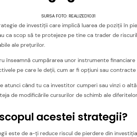
SURSA FOTO: REALIZED1031
tegie de investiții care implică luarea de poziții în pi
u ca scop să te protejeze pe tine ca trader de riscuri
abile ale prețurilor.
ucru înseamnă cumpărarea unor instrumente financiare
ivele pe care le deții, cum ar fi opțiuni sau contracte 
e atunci când tu ca investitor cumperi sau vinzi o alt
eja de modificările cursurilor de schimb ale diferitelor
scopul acestei strategii?
ii este de a-ți reduce riscul de pierdere din investiția