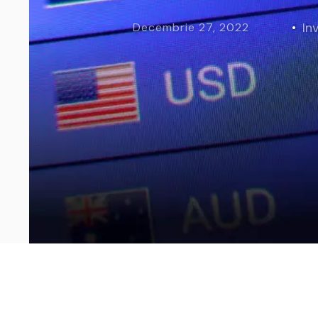
Curs Momentum
Tool St
Inv
Decembrie 27, 2022
Curs Swing Trading
Tool Ca
Curs Day Trading
Tool Ba
Curs Algo Trading
Tool M
Curs Growth Stocks
Curs Value Investin