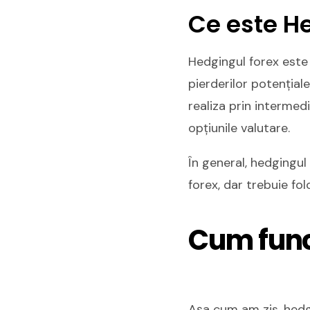
Ce este H
Hedgingul forex este 
pierderilor potențiale
realiza prin intermed
opțiunile valutare.
În general, hedgingul 
forex, dar trebuie fol
Cum func
Așa cum am zis, hedg