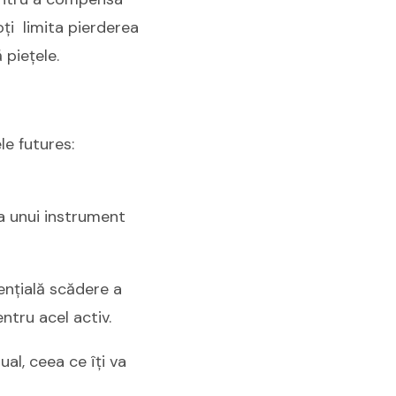
oți limita pierderea
 piețele.
le futures:
a unui instrument
ențială scădere a
ntru acel activ.
al, ceea ce îți va