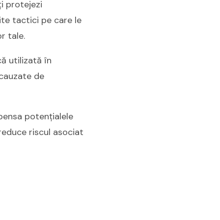
ți protejezi
ite tactici pe care le
r tale.
 utilizată în
 cauzate de
pensa potențialele
 reduce riscul asociat