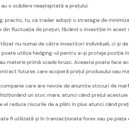
 au o scădere neașteptată a prețului.
g, practic, tu, ca trader adopți o strategie de minimiza
din fluctuația de prețuri, făcând o investiție în acest 
ilizat nu numai de către investitori individuali, ci și 
oate utiliza hedging-ul pentru a-și proteja poziția în
au materie primă scade brusc. Aceasta poate face ace
ontract futures care acoperă prețul produsului sau ma
companie care are nevoie de anumite stocuri de marf
hiziționând un stoc mare, atunci când prețul acestuia 
 el reduce riscurile de a plăti în plus atunci când preț
te fi utilizată și în tranzacționata forex sau pe piața 