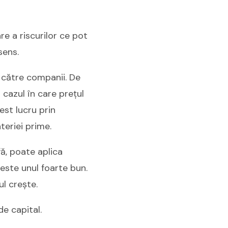
re a riscurilor ce pot
sens.
de către companii. De
 cazul în care prețul
st lucru prin
teriei prime.
ă, poate aplica
este unul foarte bun.
ul crește.
de capital.