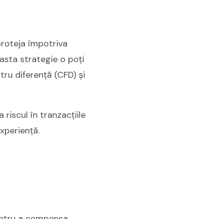
 proteja împotriva
easta strategie o poți
tru diferență (CFD) și
riscul în tranzacțiile
experiență.
pentru a compensa