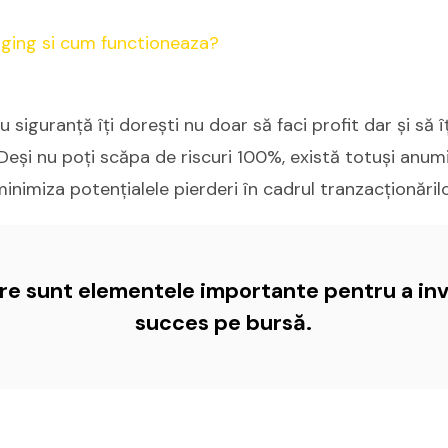
 siguranță îți dorești nu doar să faci profit dar și să î
? Deși nu poți scăpa de riscuri 100%, există totuși anum
inimiza potențialele pierderi în cadrul tranzacționărilo
are sunt elementele importante pentru a inv
succes pe bursă.