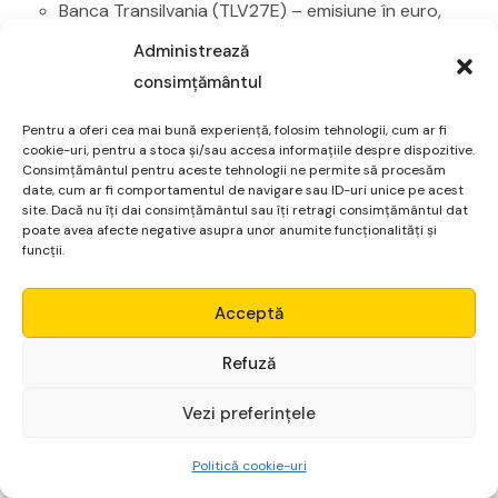
Banca Transilvania (TLV27E) – emisiune în euro,
listată la BVB.
Administrează
Raiffeisen Bank (RBRO26E) – obligațiuni verzi,
consimțământul
folosite pentru proiecte sustenabile, etc.
Pentru a oferi cea mai bună experiență, folosim tehnologii, cum ar fi
Pentru a înțelege cum să alegi între titluri de stat și
cookie-uri, pentru a stoca și/sau accesa informațiile despre dispozitive.
Consimțământul pentru aceste tehnologii ne permite să procesăm
obligațiuni corporative, cum se calculează randamentul
date, cum ar fi comportamentul de navigare sau ID-uri unice pe acest
site. Dacă nu îți dai consimțământul sau îți retragi consimțământul dat
și ce rol pot avea în diversificarea portofoliului, poți
poate avea afecte negative asupra unor anumite funcționalități și
participa la
cursul de Obligațiuni
. Programul explică
funcții.
pas cu pas ce tipuri de obligațiuni există, cum se
Micro Alpha
formează dobânda și cum pot fi integrate într-o
Acceptă
strategie echilibrată de investiții pe termen lung.
Login
Refuză
REIT-uri (fonduri imobiliare)
Vezi preferințele
Începe gratuit
REIT-urile (Real Estate Investment Trusts) sunt vehicule
de investiții care permit accesul la piața imobiliară fără
Politică cookie-uri
a cumpăra direct apartamente, birouri sau spații