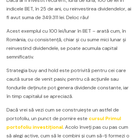
Dacă ai fi investit recurent, lună de lună, 100 de lei în
indicele BET, în 25 de ani, cu reinvestirea dividendelor, ai
fi avut suma de 349.311 lei. Deloc rău!
Acest exemplul cu 100 lei/lunar în BET – arată cum, în
România, cu consistență, chiar şi cu sume mici lunar şi
reinvestind dividendele, se poate acumula capital
semnificativ.
Strategia buy and hold este potrivită pentru cei care
caută surse de venit pasiv, pentru că acțiunile sau
fondurile deținute pot genera dividende constante, iar
în timp capitalul se apreciază.
Dacă vrei să vezi cum se construiește un astfel de
portofoliu, un punct de pornire este
cursul Primul
portofoliu investițional
. Acolo înveți pas cu pas cum
să alegi active, cum să le combini și cum să-ți formezi o