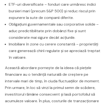
ETF-uri diversificate – fonduri care urmăresc indici
bursieri mari (precum S&P 500) și reduc riscul prin
expunere la sute de companii diferite.
Obligațiuni guvernamentale sau corporative solide –
aduc predictibilitate prin dobânzi fixe și sunt
considerate mai sigure decât acțiunile.
Imobiliare în zone cu cerere constantă – proprietăți
care generează chirii regulate și se apreciază treptat
în valoare.
Această abordare pornește de la ideea că piețele
financiare au o tendință naturală de creștere pe
intervale mari de timp, în ciuda fluctuațiilor de moment.
Prin urmare, în loc să vinzi la primul semn de scădere,
investitorul rămâne consecvent și lasă portofoliul să
acumuleze valoare. În plus, costurile de tranzacționare