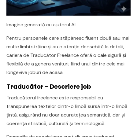
Imagine generată cu ajutorul AI
Pentru persoanele care stăpânesc fluent două sau mai
multe limbi străine și au o atenție deosebită la detalii,
cariera de Traducător Freelance oferă o cale sigură și
flexibilă de a genera venituri, fiind unul dintre cele mai
longevive joburi de acasa.
Traducător – Descriere job
Traducătorul freelance este responsabil cu
transpunerea textelor dintr-o limbă sursă într-o limbă
țintă, asigurând nu doar acuratețea semantică, dar și
coerența stilistică, culturală și terminologică.
Domeniile de specializare sunt diverse: traduceri