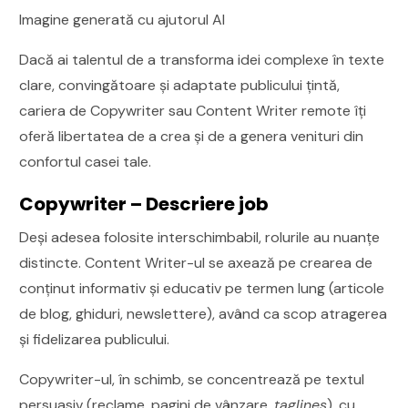
Imagine generată cu ajutorul AI
Dacă ai talentul de a transforma idei complexe în texte
clare, convingătoare și adaptate publicului țintă,
cariera de Copywriter sau Content Writer remote îți
oferă libertatea de a crea și de a genera venituri din
confortul casei tale.
Copywriter – Descriere job
Deși adesea folosite interschimbabil, rolurile au nuanțe
distincte. Content Writer-ul se axează pe crearea de
conținut informativ și educativ pe termen lung (articole
de blog, ghiduri, newslettere), având ca scop atragerea
și fidelizarea publicului.
Copywriter-ul, în schimb, se concentrează pe textul
persuasiv (reclame, pagini de vânzare,
taglines
), cu