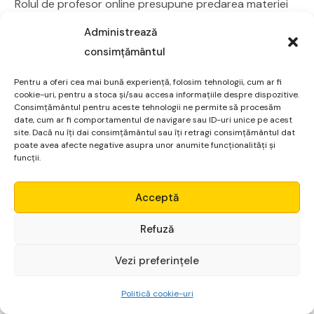
Rolul de profesor online presupune predarea materiei
sau pregătirea pentru examene (matematică, limbi
Administrează
străine, informatică, muzică, etc.) către elevi sau
consimțământul
studenți individuali sau grupuri mici, utilizând platforme
video specializate.
Pentru a oferi cea mai bună experiență, folosim tehnologii, cum ar fi
cookie-uri, pentru a stoca și/sau accesa informațiile despre dispozitive.
Consimțământul pentru aceste tehnologii ne permite să procesăm
Acestea pot fi:
date, cum ar fi comportamentul de navigare sau ID-uri unice pe acest
site. Dacă nu îți dai consimțământul sau îți retragi consimțământul dat
Platforme generale de predare online: iTalki, Preply,
poate avea afecte negative asupra unor anumite funcționalități și
funcții.
Verbling, sau chiar platforme de videoconferință mai
cunoscute, folosite pentru ședințe individuale (Zoom,
Micro Alpha
Acceptă
Google Meet).
Login
Platforme de meditații românești: Diverse site-uri
Refuză
locale care conectează profesorii cu elevii.
Vezi preferințele
Începe gratuit
Activitatea include pregătirea materialelor didactice,
susținerea orelor, evaluarea progresului și adaptarea
Politică cookie-uri
metodei la nevoile specifice ale fiecărui cursant.