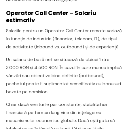
Operator Call Center – Salariu
estimativ
Salariile pentru un Operator Call Center remote variază
în funcție de industrie (financiar, telecom, IT), de tipul
de activitate (inbound vs. outbound) și de experiență.
Un salariu de bază net se situează de obicei între
3.000 RON și 4.500 RON. În cazul în care munca implică
vânzări sau obiective bine definite (outbound),
pachetul poate fi suplimentat semnificativ cu bonusuri
bazate pe comision.
Chiar dacă veniturile par constante, stabilitatea
financiară pe termen lung vine din înțelegerea
mecanismelor economice globale. Dacă ești gata să
înțelegi ce se întâmplă cu banii tăi și cum știrile