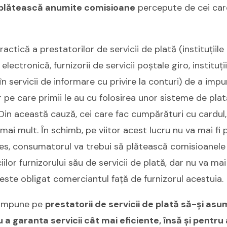
să plătească anumite comisioane
percepute de cei car
actică a prestatorilor de servicii de plată (instituțiile d
ctronică, furnizorii de servicii poștale giro, instituții
i în servicii de informare cu privire la conturi) de a i
 pe care primii le au cu folosirea unor sisteme de plat
 Din această cauză, cei care fac cumpărături cu cardul,
ai mult. În schimb, pe viitor acest lucru nu va mai fi p
les, consumatorul va trebui să plătească comisioanele 
iciilor furnizorului său de servicii de plată, dar nu va m
este obligat comerciantul față de furnizorul acestuia.
i impune pe
prestatorii de servicii de plată să-și asum
a garanta servicii cât mai eficiente, însă și pentru 