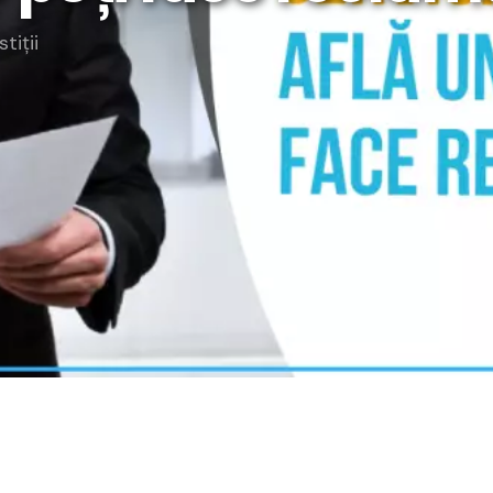
rategia AS
stiții
lendar Integrat
cktesting Portofoliu
omentum Score
g DCF