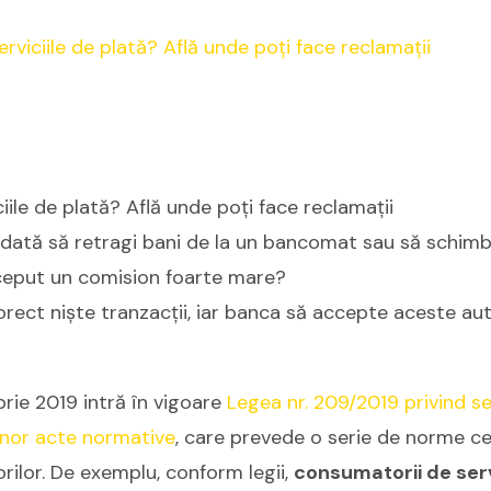
iile de plată? Află unde poți face reclamații
dată să retragi bani de la un bancomat sau să schimbi 
erceput un comision foarte mare?
orect niște tranzacții, iar banca să accepte aceste auto
rie 2019 intră în vigoare
Legea nr. 209/2019 privind ser
unor acte normative
, care prevede o serie de norme ce
ilor. De exemplu, conform legii,
consumatorii de serv