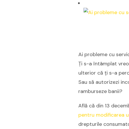
Ai probleme cu servic
Ți s-a întâmplat vreo
ulterior că ți s-a p
Sau să autorizezi inc
ramburseze banii?
Află că din 13 decemb
pentru modificarea 
drepturile consumator