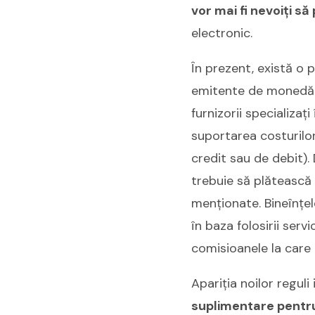
vor mai fi nevoiți 
electronic.
În prezent, există o pr
emitente de monedă ele
furnizorii specializaț
suportarea costurilor
credit sau de debit).
trebuie să plătească m
menționate. Bineînțe
în baza folosirii serv
comisioanele la care 
Apariția noilor regul
suplimentare pentru 