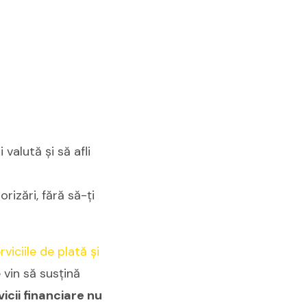
valută și să afli
rizări, fără să-ți
viciile de plată și
 vin să susțină
icii financiare nu