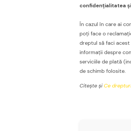
confidențialitatea ș
În cazul în care ai c
poți face o reclamați
dreptul să faci acest 
informații despre com
serviciile de plată (
de schimb folosite.
Citește și
Ce drepturi