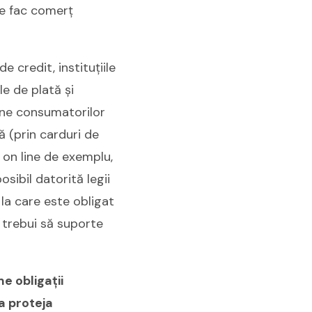
e fac comerț
e credit, instituțiile
le de plată și
mpune consumatorilor
ă (prin carduri de
 on line de exemplu,
osibil datorită legii
la care este obligat
ai trebui să suporte
e obligații
a proteja