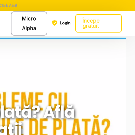
Click Aici!
Micro
Începe
Login
gratuit
Alpha
lată? Află
ții