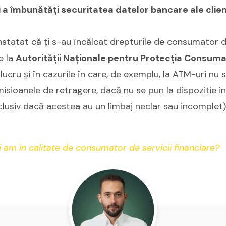
i a îmbunătăți securitatea datelor bancare ale clienț
onstatat că ți s-au încălcat drepturile de consumator de
e la
Autorității Naționale pentru Protecția Consuma
lucru și în cazurile în care, de exemplu, la ATM-uri nu s
isioanele de retragere, dacă nu se pun la dispoziție i
inclusiv dacă acestea au un limbaj neclar sau incomplet
 am în calitate de consumator de servicii financiare?