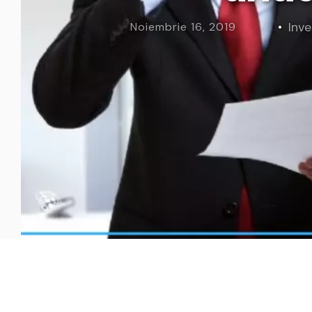
Curs Momentum
Tool St
Inve
Noiembrie 16, 2019
Curs Swing Trading
Tool Ca
Curs Day Trading
Tool Ba
Curs Algo Trading
Tool M
Curs Growth Stocks
Curs Value Investin