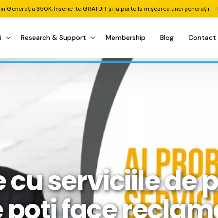
din Generația 350K. Înscrie-te GRATUIT și ia parte la mișcarea unei generații -
i
Research & Support
Membership
Blog
Contact
u Investițional
nitorul Pieței
Pastila Financiară Premium
e
reener ETF
Risc sau Oportunitate
reener Acțiuni
Q&A LIVE
eep Dive Stocks
Comunitate Premium
țiuni (DGI & DCF)
ality Check
Chat & Suport Mentor
cu serviciile de p
tofoliului
rtfolio Tracking
1 la 1 Mentor
 & Execuție
rtofolii Mecanice
 poți face reclama
te
oboți EA MT5