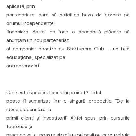
aplicată, prin
parteneriate, care să solidifice baza de pornire pe
drumul independenței
financiare. Astfel, ne face o deosebită plăcere să
anunțăm un nou parteneriat
al companiei noastre cu Startupers Club – un hub
educațional, specializat pe
antreprenoriat.
Care este specificul acestui proiect? Totul
poate fi sumarizat într-o singură propoziție: ”De la
ideea afacerii tale, la
primii clienți și investitori!” Altfel spus, prin cursurile
teoretice și
practice vei cunoaște absolut toți pașii pe care trebuie