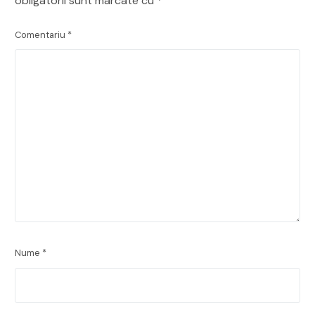
obligatorii sunt marcate cu
*
Comentariu
*
Nume
*