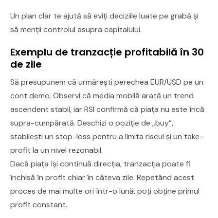
Un plan clar te ajută să eviți deciziile luate pe grabă și
să menții controlul asupra capitalului.
Exemplu de tranzacție profitabilă în 30
de zile
Să presupunem că urmărești perechea EUR/USD pe un
cont demo. Observi că media mobilă arată un trend
ascendent stabil, iar RSI confirmă că piața nu este încă
supra-cumpărată. Deschizi o poziție de „buy”,
stabilești un stop-loss pentru a limita riscul și un take-
profit la un nivel rezonabil.
Dacă piața își continuă direcția, tranzacția poate fi
închisă în profit chiar în câteva zile. Repetând acest
proces de mai multe ori într-o lună, poți obține primul
profit constant.