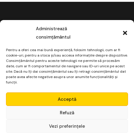
Administrează
consimțământul
Platformă financiară
pentru non-finanțiști
Pentru a oferi cea mai bună experiență, folosim tehnologii, cum ar fi
cookie-uri, pentru a stoca și/sau accesa informațiile despre dispozitive.
Consimțământul pentru aceste tehnologii ne permite să procesăm
date, cum ar fi comportamentul de navigare sau ID-uri unice pe acest
site. Dacă nu îți dai consimțământul sau îți retragi consimțământul dat
poate avea afecte negative asupra unor anumite funcționalități și
funcții.
Micro Alpha
Acceptă
Login
Refuză
Vezi preferințele
Începe gratuit