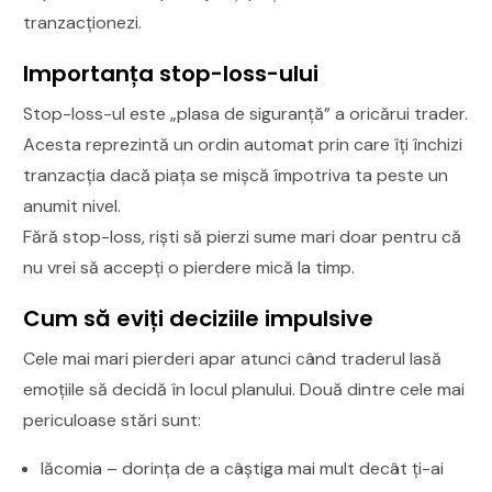
tranzacționezi.
Importanța stop-loss-ului
Stop-loss-ul este „plasa de siguranță” a oricărui trader.
Acesta reprezintă un ordin automat prin care îți închizi
tranzacția dacă piața se mișcă împotriva ta peste un
anumit nivel.
Fără stop-loss, riști să pierzi sume mari doar pentru că
nu vrei să accepți o pierdere mică la timp.
Cum să eviți deciziile impulsive
Cele mai mari pierderi apar atunci când traderul lasă
emoțiile să decidă în locul planului. Două dintre cele mai
periculoase stări sunt:
lăcomia – dorința de a câștiga mai mult decât ți-ai