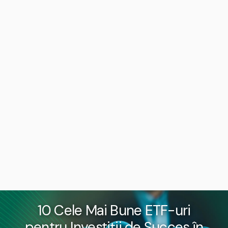
10 Cele Mai Bune ETF-uri
pentru Investiții de Succes în