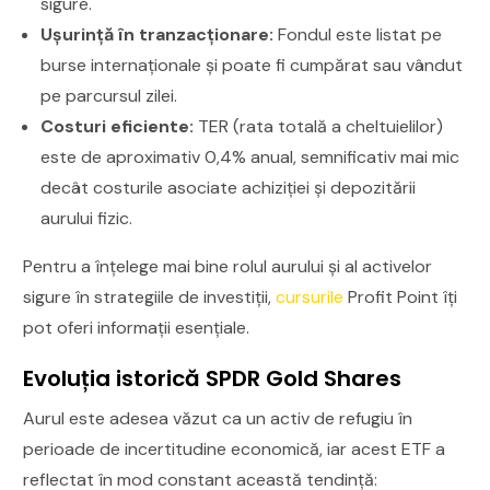
sigure.
Ușurință în tranzacționare:
Fondul este listat pe
burse internaționale și poate fi cumpărat sau vândut
pe parcursul zilei.
Costuri eficiente:
TER (rata totală a cheltuielilor)
este de aproximativ 0,4% anual, semnificativ mai mic
decât costurile asociate achiziției și depozitării
aurului fizic.
Pentru a înțelege mai bine rolul aurului și al activelor
sigure în strategiile de investiții,
cursurile
Profit Point îți
pot oferi informații esențiale.
Evoluția istorică SPDR Gold Shares
Aurul este adesea văzut ca un activ de refugiu în
perioade de incertitudine economică, iar acest ETF a
reflectat în mod constant această tendință: