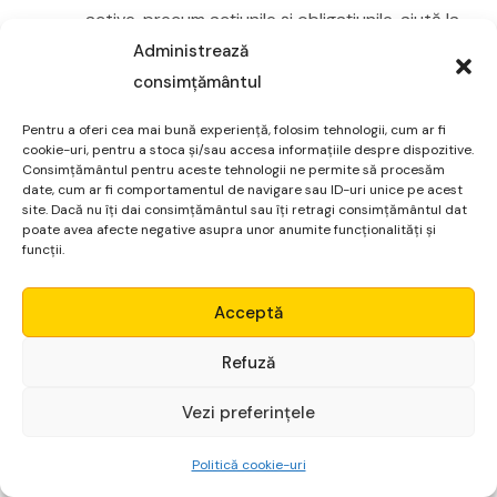
active, precum acțiunile și obligațiunile, ajută la
atenuarea volatilității generale.
Administrează
Lichiditate și accesibilitate
consimțământul
SPDR gold shares ETF oferă o modalitate
Pentru a oferi cea mai bună experiență, folosim tehnologii, cum ar fi
rapidă și ușoară de a investi în aur, fără
cookie-uri, pentru a stoca și/sau accesa informațiile despre dispozitive.
Consimțământul pentru aceste tehnologii ne permite să procesăm
costurile și riscurile asociate depozitării
date, cum ar fi comportamentul de navigare sau ID-uri unice pe acest
metalului prețios.
site. Dacă nu îți dai consimțământul sau îți retragi consimțământul dat
poate avea afecte negative asupra unor anumite funcționalități și
funcții.
SPDR gold shares ETF este o alegere excelentă pentru
investitorii care doresc să adauge stabilitate și
Micro Alpha
Acceptă
protecție portofoliului lor, utilizând un activ cu o
valoare istorică remarcabilă.
Login
Refuză
iShares Core MSCI Emerging
Vezi preferințele
Începe gratuit
Markets ETF
Politică cookie-uri