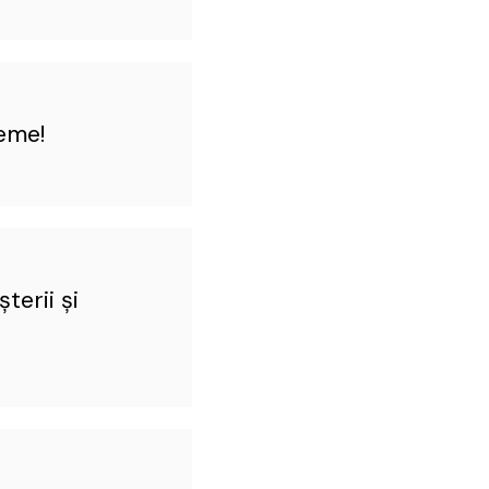
reme!
terii și