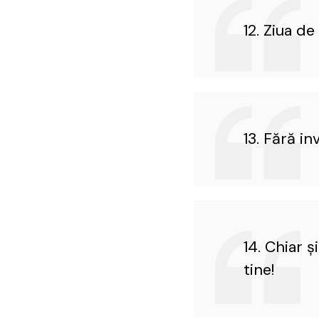
12. Ziua d
13. Fără inv
14. Chiar ş
tine!