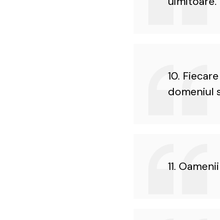
uimitoare.
10. Fiecare
domeniul s
11. Oamenii