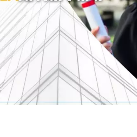
rategia AS
lendar Integrat
cktesting Portofoliu
omentum Score
g DCF