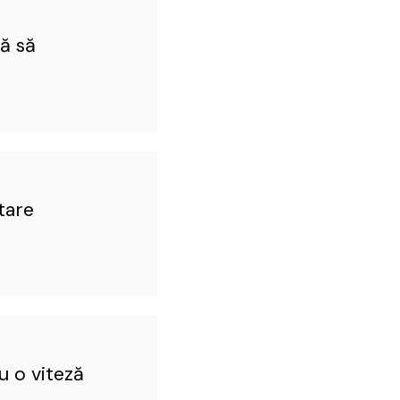
ţă să
tare
u o viteză