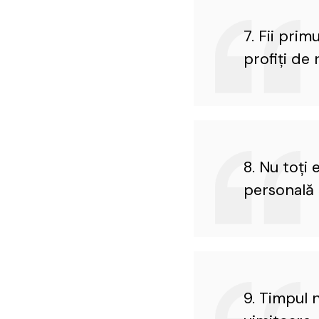
7. Fii prim
profiţi de 
8. Nu toți
personală 
9. Timpul n