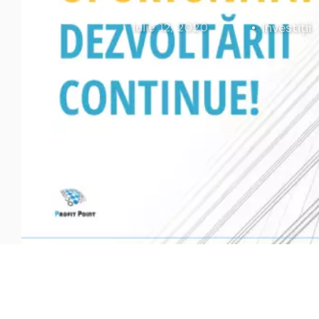
Curs Momentum
Tool St
Investiții
Iulie 12, 2020
Curs Swing Trading
Tool Ca
Curs Day Trading
Tool Ba
Curs Algo Trading
Tool M
Curs Growth Stocks
Curs Value Investin