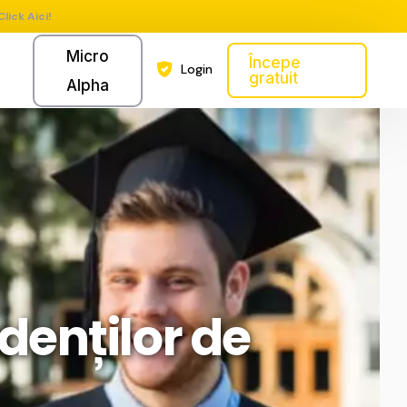
Click Aici!
Micro
Începe
Login
gratuit
Alpha
denților de