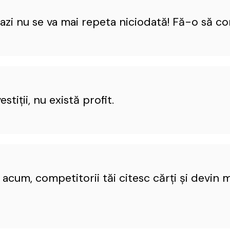
e azi nu se va mai repeta niciodată! Fă-o să co
estiții, nu există profit.
i acum, competitorii tăi citesc cărţi şi devin 