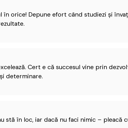
ul în orice! Depune efort când studiezi şi înva
rezultate.
 excelează. Cert e că succesul vine prin dezvol
şi determinare.
u stă în loc, iar dacă nu faci nimic – pleacă c