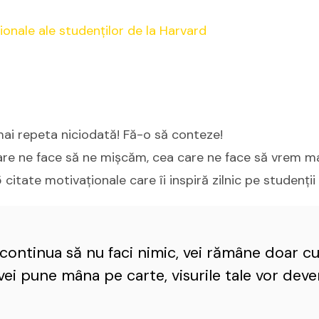
mai repeta niciodată! Fă-o să conteze!
are ne face să ne mişcăm, cea care ne face să vrem ma
 citate motivaționale care îi inspiră zilnic pe studenții
 continua să nu faci nimic, vei rămâne doar cu 
vei pune mâna pe carte, visurile tale vor deve