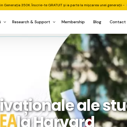
din Generația 350K. Înscrie-te GRATUIT și ia parte la mișcarea unei generații -
i
Research & Support
Membership
Blog
Contact
u Investițional
nitorul Pieței
Pastila Financiară Premium
e
reener ETF
Risc sau Oportunitate
reener Acțiuni
Q&A LIVE
eep Dive Stocks
Comunitate Premium
țiuni (DGI & DCF)
ality Check
Chat & Suport Mentor
ivaționale ale stu
tofoliului
rtfolio Tracking
1 la 1 Mentor
 & Execuție
rtofolii Mecanice
la Harvard
te
oboți EA MT5