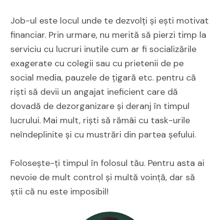
Job-ul este locul unde te dezvolți și ești motivat
financiar. Prin urmare, nu merită să pierzi timp la
serviciu cu lucruri inutile cum ar fi socializările
exagerate cu colegii sau cu prietenii de pe
social media, pauzele de țigară etc. pentru că
riști să devii un angajat ineficient care dă
dovadă de dezorganizare și deranj în timpul
lucrului. Mai mult, riști să rămâi cu task-urile
neîndeplinite și cu mustrări din partea șefului.
Folosește-ți timpul în folosul tău. Pentru asta ai
nevoie de mult control și multă voință, dar să
știi că nu este imposibil!