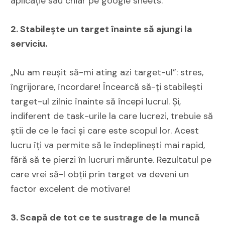
aplicație sau chiar pe google sheets.
2. Stabilește un target înainte să ajungi la
serviciu.
„Nu am reușit să-mi ating azi target-ul”: stres,
îngrijorare, încordare! Încearcă să-ți stabilești
target-ul zilnic înainte să începi lucrul. Și,
indiferent de task-urile la care lucrezi, trebuie să
știi de ce le faci și care este scopul lor. Acest
lucru îți va permite să le îndeplinești mai rapid,
fără să te pierzi în lucruri mărunte. Rezultatul pe
care vrei să-l obții prin target va deveni un
factor excelent de motivare!
3. Scapă de tot ce te sustrage de la muncă