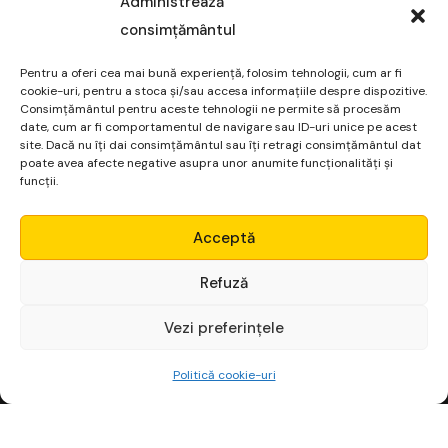
Administrează
consimțământul
Pentru a oferi cea mai bună experiență, folosim tehnologii, cum ar fi
cookie-uri, pentru a stoca și/sau accesa informațiile despre dispozitive.
Consimțământul pentru aceste tehnologii ne permite să procesăm
date, cum ar fi comportamentul de navigare sau ID-uri unice pe acest
site. Dacă nu îți dai consimțământul sau îți retragi consimțământul dat
poate avea afecte negative asupra unor anumite funcționalități și
funcții.
Micro Alpha
Acceptă
Login
Refuză
Vezi preferințele
Începe gratuit
Politică cookie-uri