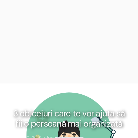
3 obiceiuri care te vor ajuta să
fii o persoană mai organizată
Investiții
Mai 30, 2018