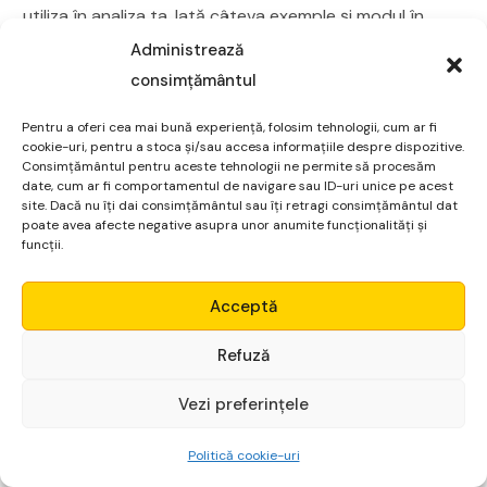
utiliza în analiza ta. Iată câteva exemple și modul în
care poți folosi acești indicatori:
Administrează
consimțământul
Mediile mobile sunt indicatori care îți arată direcția
generală a tendinței de preț. Poți observa când
Pentru a oferi cea mai bună experiență, folosim tehnologii, cum ar fi
cookie-uri, pentru a stoca și/sau accesa informațiile despre dispozitive.
prețul este deasupra mediei mobile, indicând o
Consimțământul pentru aceste tehnologii ne permite să procesăm
tendință ascendentă, sau când este sub medie,
date, cum ar fi comportamentul de navigare sau ID-uri unice pe acest
site. Dacă nu îți dai consimțământul sau îți retragi consimțământul dat
indicând o tendință descendentă. Crossover-ul între
poate avea afecte negative asupra unor anumite funcționalități și
două medii mobile poate oferi semnale de cumpărare
funcții.
sau vânzare.
Micro Alpha
Acceptă
Relative Strength Index (RSI) este un oscilator care îți
indică nivelurile de supravânzare și supracumpărare
Login
Refuză
ale unui instrument financiar. Valori sub 30 indică
supravânzare, iar valori peste 70 indică
Vezi preferințele
Începe gratuit
supracumpărare. Poți utiliza RSI pentru a identifica
Politică cookie-uri
momentele de reversare a tendinței sau divergențele