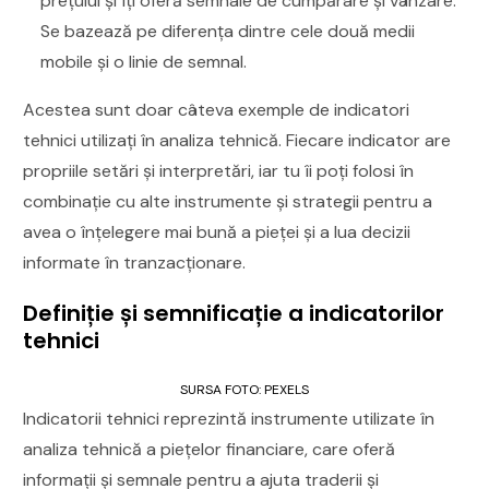
prețului și îți oferă semnale de cumpărare și vânzare.
Se bazează pe diferența dintre cele două medii
mobile și o linie de semnal.
Acestea sunt doar câteva exemple de indicatori
tehnici utilizați în analiza tehnică. Fiecare indicator are
propriile setări și interpretări, iar tu îi poți folosi în
combinație cu alte instrumente și strategii pentru a
avea o înțelegere mai bună a pieței și a lua decizii
informate în tranzacționare.
Definiție și semnificație a indicatorilor
tehnici
SURSA FOTO: PEXELS
Indicatorii tehnici reprezintă instrumente utilizate în
analiza tehnică a piețelor financiare, care oferă
informații și semnale pentru a ajuta traderii și