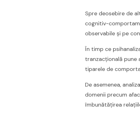
Spre deosebire de alt
cognitiv-comportamen
observabile și pe conș
În timp ce psihanaliza
tranzacțională pune 
tiparele de comport
De asemenea, analiza 
domenii precum afacer
îmbunătățirea relațiil