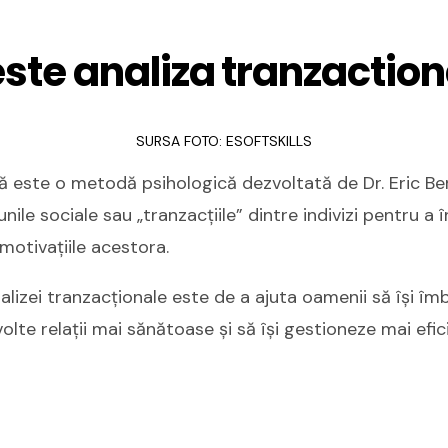
ste analiza tranzactio
SURSA FOTO: ESOFTSKILLS
ă este o metodă psihologică dezvoltată de Dr. Eric Ber
ile sociale sau „tranzacțiile” dintre indivizi pentru a 
otivațiile acestora.
nalizei tranzacționale este de a ajuta oamenii să își 
lte relații mai sănătoase și să își gestioneze mai efici