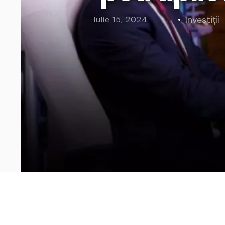
Curs Momentum
Tool St
Investiții
Iulie 15, 2024
Curs Swing Trading
Tool Ca
Curs Day Trading
Tool Ba
Curs Algo Trading
Tool M
Curs Growth Stocks
Curs Value Investin