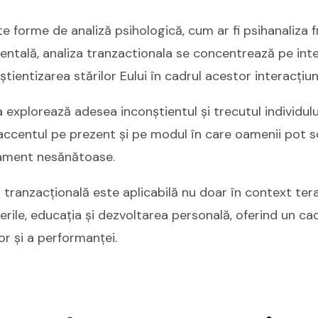
e forme de analiză psihologică, cum ar fi psihanaliza 
tală, analiza tranzactionala se concentrează pe inte
tientizarea stărilor Eului în cadrul acestor interacțiun
 explorează adesea inconștientul și trecutul individului
accentul pe prezent și pe modul în care oamenii pot 
ament nesănătoase.
tranzacțională este aplicabilă nu doar în context terap
ile, educația și dezvoltarea personală, oferind un ca
or și a performanței.