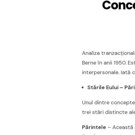
Conce
Analiza tranzacțional
Berne în anii 1950. Es
interpersonale. Iată 
Stările Eului – Păr
Unul dintre conceptel
trei stări distincte al
Părintele
– Această s