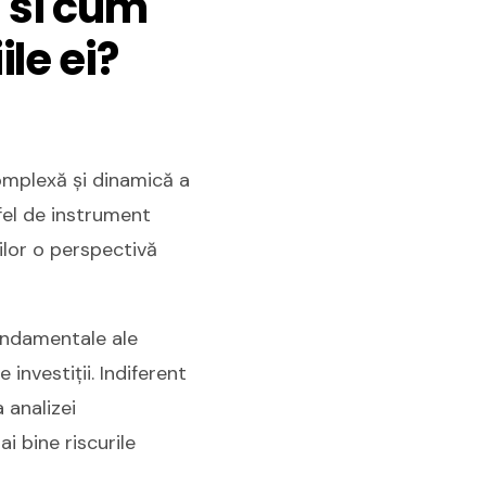
 si cum
ile ei?
complexă și dinamică a
tfel de instrument
ilor o perspectivă
fundamentale ale
 investiții. Indiferent
 analizei
i bine riscurile