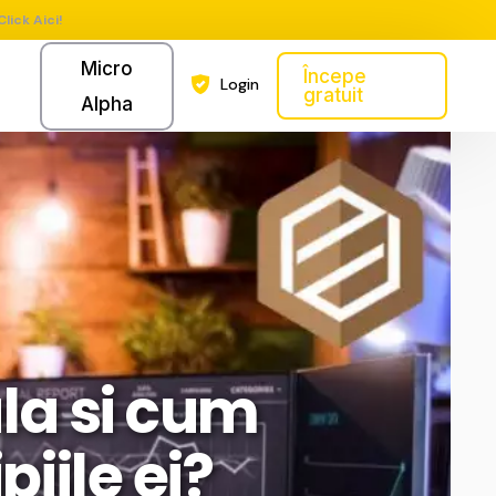
Click Aici!
Micro
Începe
Login
gratuit
Alpha
la si cum
piile ei?