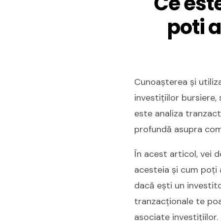
Ce est
poti a
Cunoașterea și utiliz
investițiilor bursier
este analiza tranzact
profundă asupra comp
În acest articol, vei
acesteia și cum poți a
dacă ești un investit
tranzacționale te poat
asociate investițiilor.