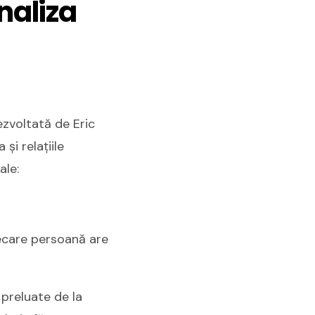
naliza
ezvoltată de Eric
și relațiile
ale:
iecare persoană are
preluate de la