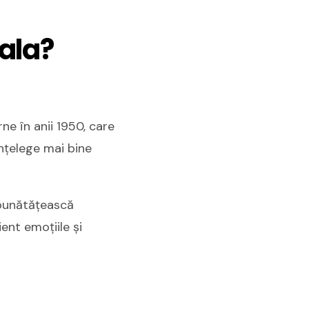
nala?
ne în anii 1950, care
înțelege mai bine
îmbunătățească
ent emoțiile și