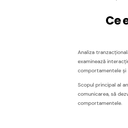
Ce e
Analiza tranzacțional
examinează interacțiun
comportamentele și m
Scopul principal al a
comunicarea, să dezvo
comportamentele.