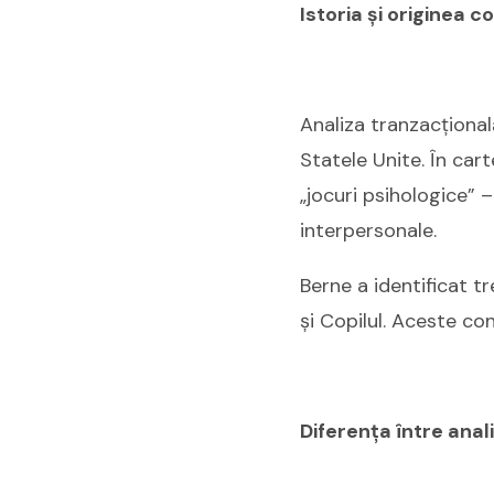
Istoria și originea c
Analiza tranzacțional
Statele Unite. În car
„jocuri psihologice” 
interpersonale.
Berne a identificat t
și Copilul. Aceste co
Diferența între anal