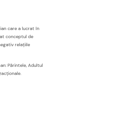
ian care a lucrat în
zat conceptul de
gativ relațiile
n: Părintele, Adultul
zacționale.