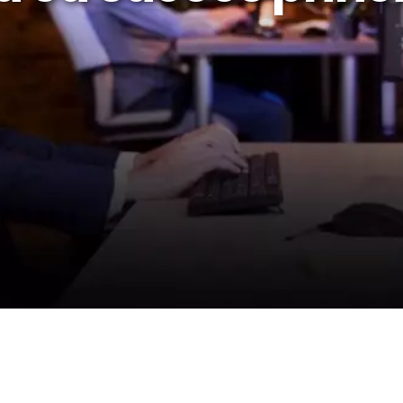
rategia AS
lendar Integrat
cktesting Portofoliu
omentum Score
g DCF