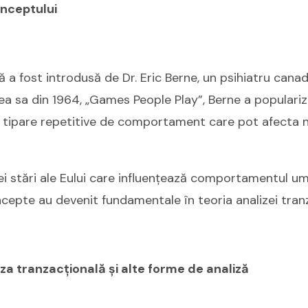
onceptului
ă a fost introdusă de Dr. Eric Berne, un psihiatru canad
tea sa din 1964, „Games People Play”, Berne a populari
– tipare repetitive de comportament care pot afecta ne
rei stări ale Eului care influențează comportamentul uma
ncepte au devenit fundamentale în teoria analizei tran
iza tranzacțională și alte forme de analiză