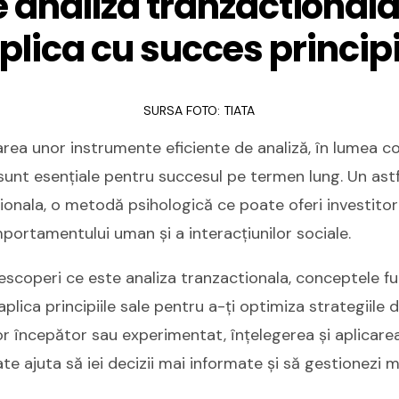
e analiza tranzactionala
plica cu succes principi
SURSA FOTO: TIATA
area unor instrumente eficiente de analiză, în lumea 
e, sunt esențiale pentru succesul pe termen lung. Un as
ionala, o metodă psihologică ce poate oferi investitor
ortamentului uman și a interacțiunilor sociale.
 descoperi ce este analiza tranzactionala, conceptele 
plica principiile sale pentru a-ți optimiza strategiile de
or începător sau experimentat, înțelegerea și aplicarea
e ajuta să iei decizii mai informate și să gestionezi ma