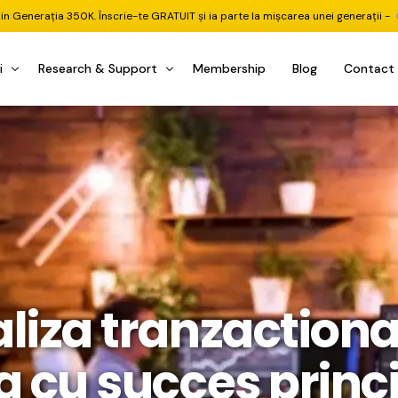
din Generația 350K. Înscrie-te GRATUIT și ia parte la mișcarea unei generații -
i
Research & Support
Membership
Blog
Contact
u Investițional
nitorul Pieței
Pastila Financiară Premium
e
reener ETF
Risc sau Oportunitate
reener Acțiuni
Q&A LIVE
eep Dive Stocks
Comunitate Premium
țiuni (DGI & DCF)
ality Check
Chat & Suport Mentor
liza tranzactiona
tofoliului
rtfolio Tracking
1 la 1 Mentor
 & Execuție
rtofolii Mecanice
a cu succes princi
te
oboți EA MT5