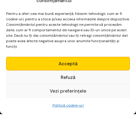
consimțământul
Pentru a oferi cea mai bună experiență, folosim tehnologii, cum ar fi
cookie-uri, pentru a stoca și/sau accesa informațiile despre dispozitive.
Consimțământul pentru aceste tehnologii ne permite să procesăm
Salvează-mi numele, emailul și site-ul web în acest
date, cum ar fi comportamentul de navigare sau ID-uri unice pe acest
site. Dacă nu îți dai consimțământul sau îți retragi consimțământul dat
navigator pentru data viitoare când o să comentez.
poate avea afecte negative asupra unor anumite funcționalități și
funcții.
Micro Alpha
Acceptă
Login
Refuză
Vezi preferințele
Începe gratuit
Politică cookie-uri