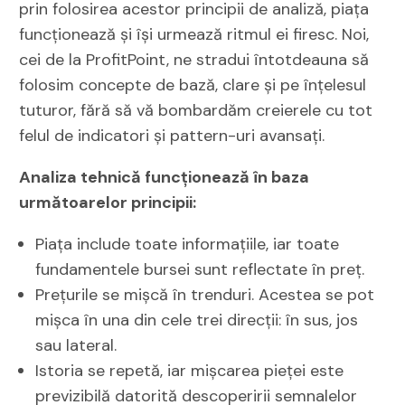
prin folosirea acestor principii de analiză, piața
funcționează și își urmează ritmul ei firesc. Noi,
cei de la ProfitPoint, ne stradui întotdeauna să
folosim concepte de bază, clare și pe înțelesul
tuturor, fără să vă bombardăm creierele cu tot
felul de indicatori și pattern-uri avansați.
Analiza tehnică funcționează în baza
următoarelor principii:
Piaţa include toate informațiile, iar toate
fundamentele bursei sunt reflectate în preț.
Preţurile se mişcă în trenduri. Acestea se pot
mișca în una din cele trei direcții: în sus, jos
sau lateral.
Istoria se repetă, iar mișcarea pieței este
previzibilă datorită descoperirii semnalelor