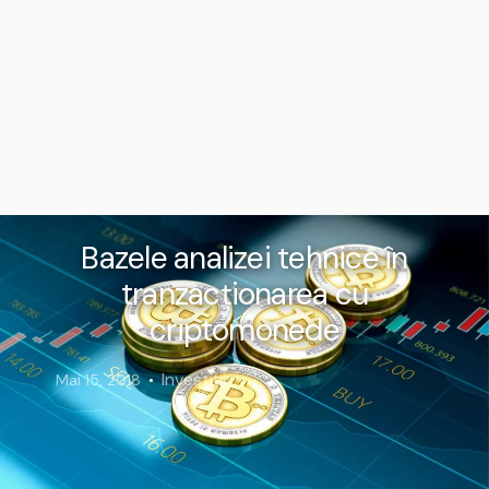
Bazele analizei tehnice în
tranzacționarea cu
criptomonede
Investiții
Mai 15, 2018