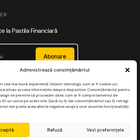
ER
 la Pastila Financiară
Abonare
Administrează consimțământul
-mailuri interesante și relevante.
ri cea mai bună experiență, folosim tehnologii, cum ar fi cookie-uri,
oca și/sau accesa informațiile despre dispozitive. Consimțământul pentru
ologii ne permite să procesăm date, cum ar fi comportamentul de
 ID-uri unice pe acest site. Dacă nu îți dai consimțământul sau îți retragi
tul dat poate avea afecte negative asupra unor anumite funcționalități
ceptă
Refuză
Vezi preferințele