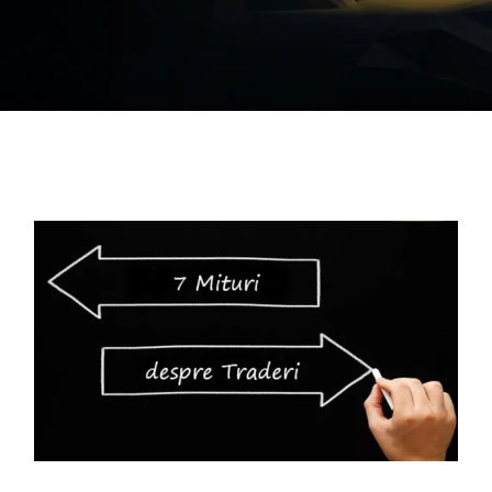
rategia AS
lendar Integrat
cktesting Portofoliu
omentum Score
g DCF