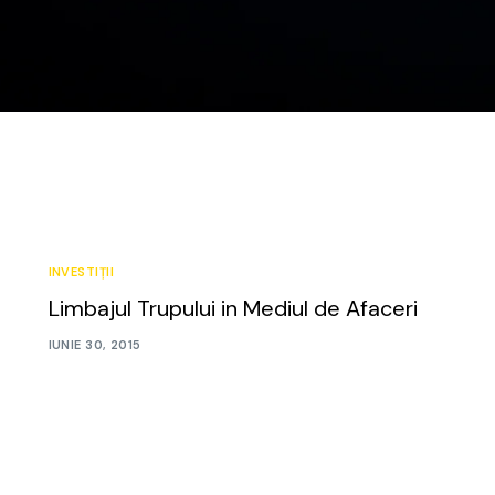
Curs Momentum
Tool St
Curs Swing Trading
Tool Ca
Curs Day Trading
Tool Ba
Curs Algo Trading
Tool M
Curs Growth Stocks
Curs Value Investin
INVESTIȚII
Limbajul Trupului in Mediul de Afaceri
IUNIE 30, 2015