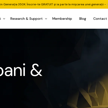
din Generația 350K. Înscrie-te GRATUIT și ia parte la mișcarea unei generații -
i
Research & Support
Membership
Blog
Contact
u Investițional
nitorul Pieței
Pastila Financiară Premium
e
reener ETF
Risc sau Oportunitate
reener Acțiuni
Q&A LIVE
bani &
eep Dive Stocks
Comunitate Premium
țiuni (DGI & DCF)
ality Check
Chat & Suport Mentor
tofoliului
rtfolio Tracking
1 la 1 Mentor
 & Execuție
rtofolii Mecanice
te
oboți EA MT5