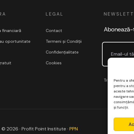
RA
LEGAL
NEWSLETT
Abonează-te
a financiară
Contact
sau oportunitate
Termeni și Condiții
Confidențialitate
ratuit
Cookies
Trimitem doar e
Pentru a ofe
pentru a st
aceste tehn
navigare sau
consimțămân
și funcții.
Ac
© 2026 · Profit Point Institute ·
PPN