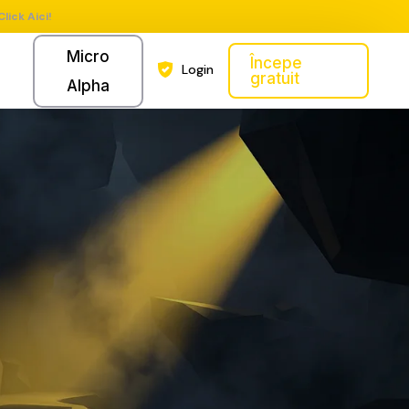
Click Aici!
Micro
Începe
Login
gratuit
Alpha