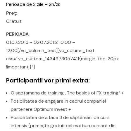
Perioada de 2 zile – 2h/zi;
Preț:
Gratuit
PERIOADA
:
01.07.2015 – 02.07.2015; 10:00 –
12:00[/vc_column_text][vc_column_text
css=”.vc_custom_1434973057411{margin-top: 20px
!important;}”]
Participantii vor primi extra:
O saptamana de training „The basics of FX trading” +
Posibilitatea de angajare in cadrul companiei
partenere Optimum Invest +
Posibilitatea de a face 3 de săptămâni de curs
intensiv (primește gratuit cel mai bun cursant din