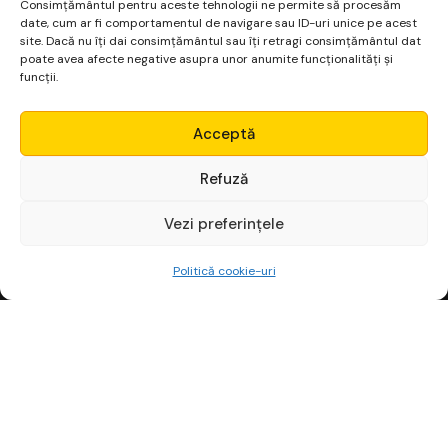
Consimțământul pentru aceste tehnologii ne permite să procesăm
date, cum ar fi comportamentul de navigare sau ID-uri unice pe acest
site. Dacă nu îți dai consimțământul sau îți retragi consimțământul dat
poate avea afecte negative asupra unor anumite funcționalități și
funcții.
Micro Alpha
Acceptă
Login
Refuză
Vezi preferințele
Începe gratuit
Politică cookie-uri