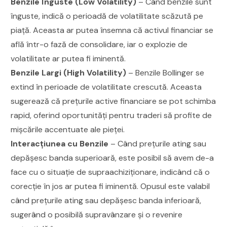
Benzile Înguste (Low Volatility)
– Când benzile sunt
înguste, indică o perioadă de volatilitate scăzută pe
piață. Aceasta ar putea însemna că activul financiar se
află într-o fază de consolidare, iar o explozie de
volatilitate ar putea fi iminentă.
Benzile Largi (High Volatility)
– Benzile Bollinger se
extind în perioade de volatilitate crescută. Aceasta
sugerează că prețurile active financiare se pot schimba
rapid, oferind oportunități pentru traderi să profite de
mișcările accentuate ale pieței.
Interacțiunea cu Benzile
– Când prețurile ating sau
depășesc banda superioară, este posibil să avem de-a
face cu o situație de supraachiziționare, indicând că o
corecție în jos ar putea fi iminentă. Opusul este valabil
când prețurile ating sau depășesc banda inferioară,
sugerând o posibilă supravânzare și o revenire