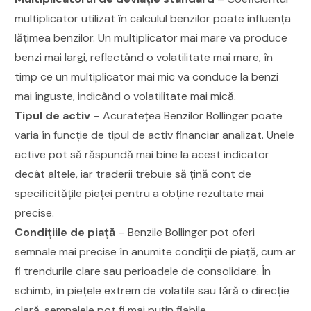
multiplicator utilizat în calculul benzilor poate influența
lățimea benzilor. Un multiplicator mai mare va produce
benzi mai largi, reflectând o volatilitate mai mare, în
timp ce un multiplicator mai mic va conduce la benzi
mai înguste, indicând o volatilitate mai mică.
Tipul de activ
– Acuratețea Benzilor Bollinger poate
varia în funcție de tipul de activ financiar analizat. Unele
active pot să răspundă mai bine la acest indicator
decât altele, iar traderii trebuie să țină cont de
specificitățile pieței pentru a obține rezultate mai
precise.
Condițiile de piață
– Benzile Bollinger pot oferi
semnale mai precise în anumite condiții de piață, cum ar
fi trendurile clare sau perioadele de consolidare. În
schimb, în piețele extrem de volatile sau fără o direcție
clară, semnalele pot fi mai puțin fiabile.