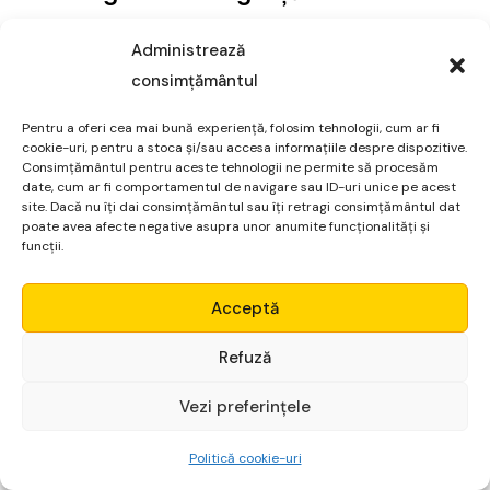
Monitorizați divergențele între benzile Bollinger și
Administrează
volatilitatea implicită. O divergență crescută poate
consimțământul
sugera o iminentă schimbare în volatilitate și poate fi
utilizată pentru a anticipa potențiale mișcări majore ale
Pentru a oferi cea mai bună experiență, folosim tehnologii, cum ar fi
cookie-uri, pentru a stoca și/sau accesa informațiile despre dispozitive.
prețurilor.
Consimțământul pentru aceste tehnologii ne permite să procesăm
date, cum ar fi comportamentul de navigare sau ID-uri unice pe acest
Strategia de Revenire la mijloc (Mean
site. Dacă nu îți dai consimțământul sau îți retragi consimțământul dat
poate avea afecte negative asupra unor anumite funcționalități și
Reversion)
funcții.
Identificați situațiile în care prețul atinge sau depășește
Micro Alpha
una dintre benzile Bollinger. Așteptați o revenire a
Acceptă
prețului către banda de mijloc, folosind aceasta ca
Login
Refuză
punct de intrare în tranzacție.
Vezi preferințele
Începe gratuit
Avantajele, dezavantajele și
riscurile Benzilor Bollinger
Politică cookie-uri