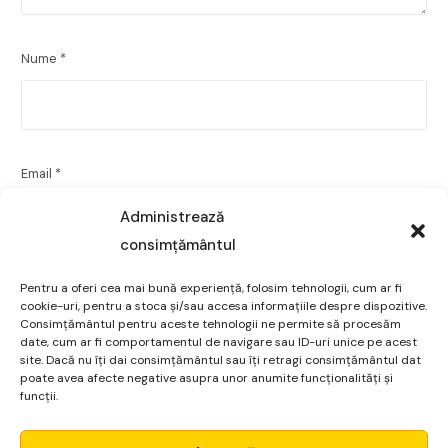
Nume
*
Email
*
Administrează
consimțământul
Site web
Pentru a oferi cea mai bună experiență, folosim tehnologii, cum ar fi
cookie-uri, pentru a stoca și/sau accesa informațiile despre dispozitive.
Consimțământul pentru aceste tehnologii ne permite să procesăm
date, cum ar fi comportamentul de navigare sau ID-uri unice pe acest
site. Dacă nu îți dai consimțământul sau îți retragi consimțământul dat
poate avea afecte negative asupra unor anumite funcționalități și
funcții.
Salvează-mi numele, emailul și site-ul web în acest
navigator pentru data viitoare când o să comentez.
Micro Alpha