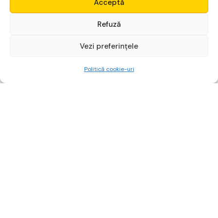
Acceptă
Login
Refuză
Vezi preferințele
Începe gratuit
Politică cookie-uri
Platformă financiară
pentru non-finanțiști