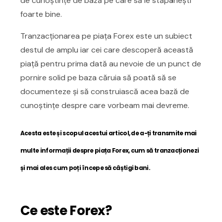
de cunoștințe de bază pe care să le stăpânești
foarte bine.
Tranzacționarea pe piața Forex este un subiect
destul de amplu iar cei care descoperă această
piață pentru prima dată au nevoie de un punct de
pornire solid pe baza căruia să poată să se
documenteze și să construiască acea bază de
cunoștințe despre care vorbeam mai devreme.
Acesta este și scopul acestui articol, de a-ți transmite mai
multe informații despre piața Forex, cum să tranzacționezi
și mai ales cum poți începe să câștigi bani.
Ce este Forex?