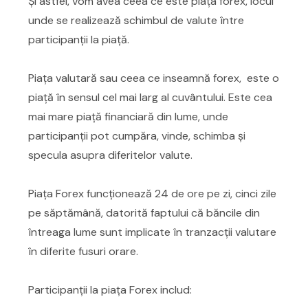
Și astfel, vom avea ceea ce este piața forex, locul
unde se realizează schimbul de valute între
participanții la piață.
Piața valutară sau ceea ce inseamnă forex, este o
piață în sensul cel mai larg al cuvântului. Este cea
mai mare piață financiară din lume, unde
participanții pot cumpăra, vinde, schimba și
specula asupra diferitelor valute.
Piața Forex funcționează 24 de ore pe zi, cinci zile
pe săptămână, datorită faptului că băncile din
întreaga lume sunt implicate în tranzacții valutare
în diferite fusuri orare.
Participanții la piața Forex includ: