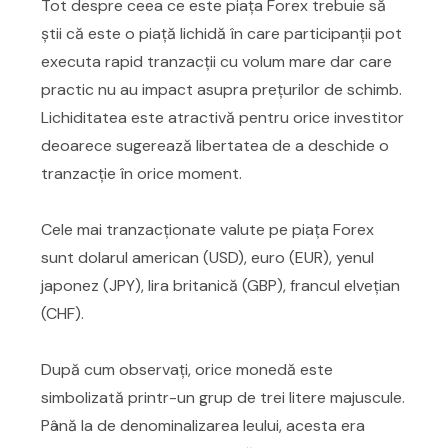
Tot despre ceea ce este piața Forex trebuie să
știi că este o piață lichidă în care participanții pot
executa rapid tranzacții cu volum mare dar care
practic nu au impact asupra prețurilor de schimb.
Lichiditatea este atractivă pentru orice investitor
deoarece sugerează libertatea de a deschide o
tranzacție în orice moment.
Cele mai tranzacționate valute pe piața Forex
sunt dolarul american (USD), euro (EUR), yenul
japonez (JPY), lira britanică (GBP), francul elvețian
(CHF).
După cum observați, orice monedă este
simbolizată printr-un grup de trei litere majuscule.
Până la de denominalizarea leului, acesta era