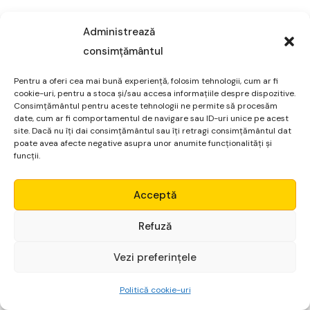
6. Leveraj și margini:
Administrează
Traderii pot utiliza leviere pentru a controla poziții
consimțământul
mai mari decât suma de bani pe care o au în
Pentru a oferi cea mai bună experiență, folosim tehnologii, cum ar fi
contul lor. Cu toate acestea, utilizarea excesivă a
cookie-uri, pentru a stoca și/sau accesa informațiile despre dispozitive.
levierelor crește riscurile.
Consimțământul pentru aceste tehnologii ne permite să procesăm
date, cum ar fi comportamentul de navigare sau ID-uri unice pe acest
site. Dacă nu îți dai consimțământul sau îți retragi consimțământul dat
poate avea afecte negative asupra unor anumite funcționalități și
7. Analize și informații:
funcții.
Traderii folosesc analize tehnice și fundamentale
Micro Alpha
pentru a lua decizii informate. Analiza tehnică se
Acceptă
bazează pe modele de prețuri istorice, în timp ce
Login
analiza fundamentală examinează factorii
Refuză
economici care pot afecta cursurile de schimb.
Vezi preferințele
Începe gratuit
8. Efectele știrilor și evenimentelor economice:
Politică cookie-uri
Anunțurile privind ratele dobânzilor, datele privind