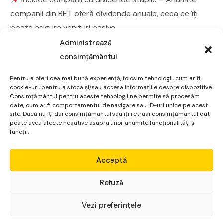
companii din BET oferă dividende anuale, ceea ce îți
poate asigura venituri pasive.
Nu investi toți banii deodată – Cumpără acțiuni
Administrează
treptat, pentru a reduce impactul fluctuațiilor de preț.
consimțământul
Dacă vrei să înveți cum să identifici acțiunile cele mai
Pentru a oferi cea mai bună experiență, folosim tehnologii, cum ar fi
cookie-uri, pentru a stoca și/sau accesa informațiile despre dispozitive.
profitabile și să îți construiești un portofoliu echilibrat,
Consimțământul pentru aceste tehnologii ne permite să procesăm
cursul Income Stocks
te va ajuta să iei decizii
date, cum ar fi comportamentul de navigare sau ID-uri unice pe acest
site. Dacă nu îți dai consimțământul sau îți retragi consimțământul dat
financiare informate și să îți crești capitalul în mod
poate avea afecte negative asupra unor anumite funcționalități și
funcții.
sustenabil.
Micro Alpha
Diversificarea și alegerea unei strategii potrivite te vor
Acceptă
ajuta să reduci riscurile și să ai succes pe termen lung
Login
Refuză
în investițiile pe bursa românească.
Investițiile în indicele BET reprezintă o oportunitate
Vezi preferințele
Începe gratuit
excelentă pentru cei care vor să își crească veniturile și