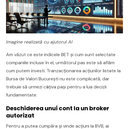
Imagine realizată cu ajutorul AI
Am văzut ce este indicele BET și cum sunt selectate
companiile incluse în el, următorul pas este să aflăm
cum putem investi. Tranzacționarea acțiunilor listate la
Bursa de Valori București nu este complicată, dar
trebuie să urmezi câțiva pași pentru a lua decizii
fundamentate.
Deschiderea unui cont la un broker
autorizat
Pentru a putea cumpăra și vinde acțiuni la BVB, ai