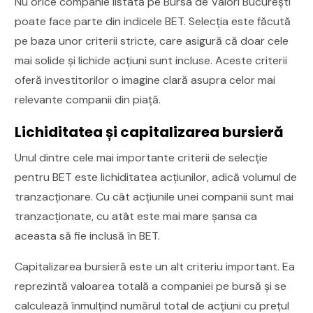
Nu orice companie listată pe Bursa de Valori București
poate face parte din indicele BET. Selecția este făcută
pe baza unor criterii stricte, care asigură că doar cele
mai solide și lichide acțiuni sunt incluse. Aceste criterii
oferă investitorilor o imagine clară asupra celor mai
relevante companii din piață.
Lichiditatea și capitalizarea bursieră
Unul dintre cele mai importante criterii de selecție
pentru BET este lichiditatea acțiunilor, adică volumul de
tranzacționare. Cu cât acțiunile unei companii sunt mai
tranzacționate, cu atât este mai mare șansa ca
aceasta să fie inclusă în BET.
Capitalizarea bursieră este un alt criteriu important. Ea
reprezintă valoarea totală a companiei pe bursă și se
calculează înmulțind numărul total de acțiuni cu prețul