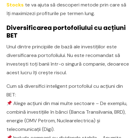
Stocks
te va ajuta să descoperi metode prin care să
îți maximizezi profiturile pe termen lung.
Diversificarea portofoliului cu acțiuni
BET
Unul dintre principiile de bază ale investițiilor este
diversificarea portofoliului. Nu este recomandat să
investești toți banii într-o singură companie, deoarece
acest lucru îți crește riscul.
Cum să diversifici inteligent portofoliul cu acțiuni din
BET:
Alege acțiuni din mai multe sectoare – De exemplu,
combină investițiile în bănci (Banca Transilvania, BRD),
energie (OMV Petrom, Nuclearelectrica) și
telecomunicații (Digi).
Include companii cu dividende stabile – Anumite