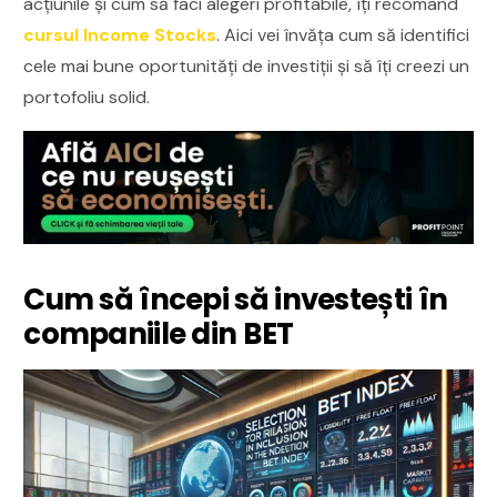
acțiunile și cum să faci alegeri profitabile, îți recomand
cursul Income Stocks
. Aici vei învăța cum să identifici
cele mai bune oportunități de investiții și să îți creezi un
portofoliu solid.
Cum să începi să investești în
companiile din BET