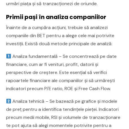
urmări piața și să tranzacționezi de oriunde.
Primii pași în analiza companiilor
Înainte de a cumpăra acțiuni, trebuie să analizezi
companiile din BET pentru a alege cele mai potrivite
investiții. Există două metode principale de analiză:
Analiza fundamentală – Se concentrează pe date
financiare, cum ar fi venituri, profit, datorii și
perspective de creștere. Este esențial să verifici
rapoartele financiare ale companiilor și să urmărești
indicatori precum P/E ratio, ROE și Free Cash Flow.
Analiza tehnică – Se bazează pe grafice și modele
de preț pentru a identifica tendințele pieței. Indicatori
precum medii mobile, RSI și volumele de tranzacționare
te pot ajuta să alegi momentele potrivite pentru a