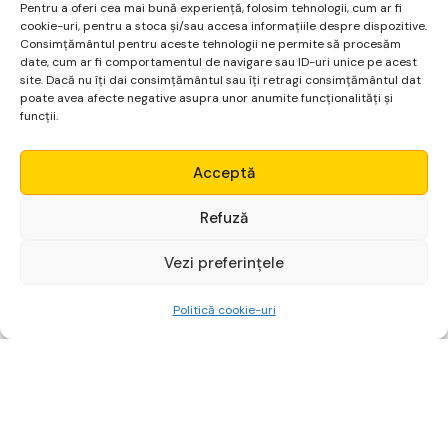
Pentru a oferi cea mai bună experiență, folosim tehnologii, cum ar fi
consum determină încetinirea economiei.
cookie-uri, pentru a stoca și/sau accesa informațiile despre dispozitive.
Consimțământul pentru aceste tehnologii ne permite să procesăm
date, cum ar fi comportamentul de navigare sau ID-uri unice pe acest
Cu toate acestea, inflația reprezintă un fenomen
site. Dacă nu îți dai consimțământul sau îți retragi consimțământul dat
normal și nu ar trebui considerată întotdeauna un
poate avea afecte negative asupra unor anumite funcționalități și
funcții.
fenomen negativ.
Micro Alpha
Acceptă
Login
Refuză
Vezi preferințele
Începe gratuit
Politică cookie-uri
Conținut realizat de: Alexandru
Chirilă