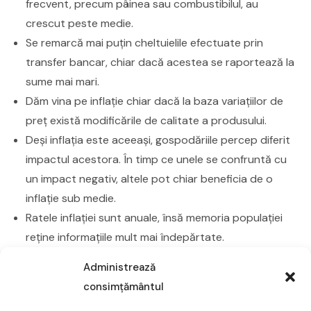
frecvent, precum pâinea sau combustibilul, au
crescut peste medie.
Se remarcă mai puțin cheltuielile efectuate prin
transfer bancar, chiar dacă acestea se raportează la
sume mai mari.
Dăm vina pe inflație chiar dacă la baza variațiilor de
preț există modificările de calitate a produsului.
Deși inflația este aceeași, gospodăriile percep diferit
impactul acestora. În timp ce unele se confruntă cu
un impact negativ, altele pot chiar beneficia de o
inflație sub medie.
Ratele inflației sunt anuale, însă memoria populației
reține informațiile mult mai îndepărtate.
Prin urmare, creșterea inflației conduce la diminuarea
Administrează
puterii de cumpărare și afectează cheltuielile generale
consimțământul
ale populației. Astfel, o creștere majoră a prețurilor de